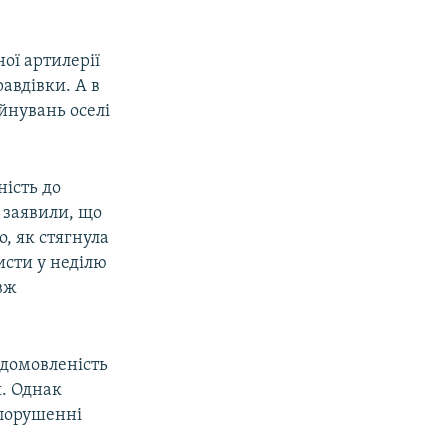
ної артилерії
авдівки. А в
йнувань оселі
ість до
и заявили, що
о, як стягнула
исти у неділю
вж
 домовленість
я. Однак
 порушенні