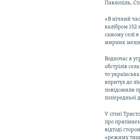
Павлопіль, С
«В нічний час
калібром 152 
самому селі в
мирних мешкан
Водночас в у
обстрілів сел
то українська
впритул до лі
повідомили п
попередньої 
У січні Трист
про припиненн
відтоді стор
«режиму тиш