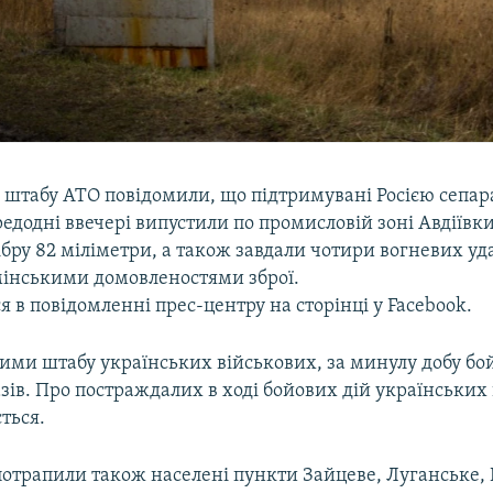
і штабу АТО повідомили, що підтримувані Росією сепар
едодні ввечері випустили по промисловій зоні Авдіївки
бру 82 міліметри, а також завдали чотири вогневих уда
мінськими домовленостями зброї.
я в повідомленні прес-центру на сторінці у Facebook.
ними штабу українських військових, за минулу добу б
азів. Про постраждалих в ході бойових дій українських
ться.
потрапили також населені пункти Зайцеве, Луганське, 