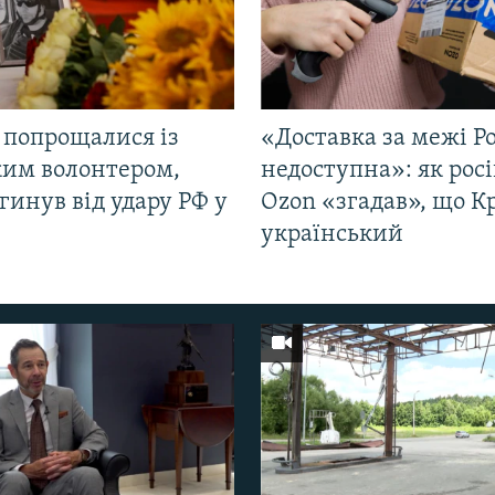
 попрощалися із
«Доставка за межі Ро
ким волонтером,
недоступна»: як рос
гинув від удару РФ у
Ozon «згадав», що 
і
український