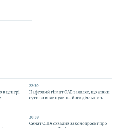
22:30
ю в центрі
Нафтовий гігант ОАЕ заявляє, що атаки
и
суттєво вплинули на його діяльність
20:59
Cенат США схвалив законопроєкт про