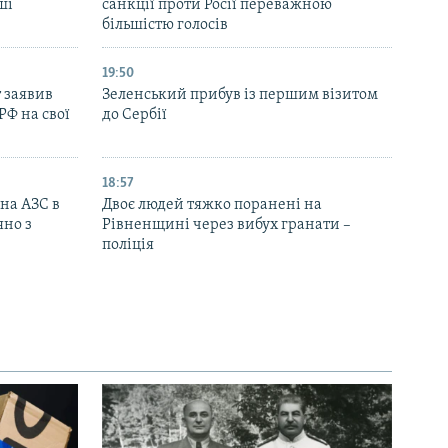
ші
санкції проти Росії переважною
більшістю голосів
19:50
 заявив
Зеленський прибув із першим візитом
РФ на свої
до Сербії
18:57
 на АЗС в
Двоє людей тяжко поранені на
яно з
Рівненщині через вибух гранати –
поліція