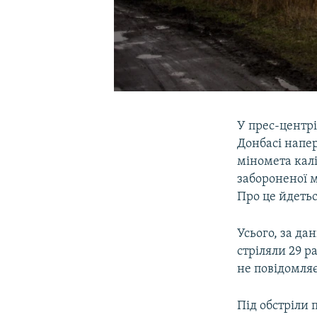
У прес-центр
Донбасі напер
міномета калі
забороненої 
Про це йдетьс
Усього, за да
стріляли 29 р
не повідомляє
Під обстріли 