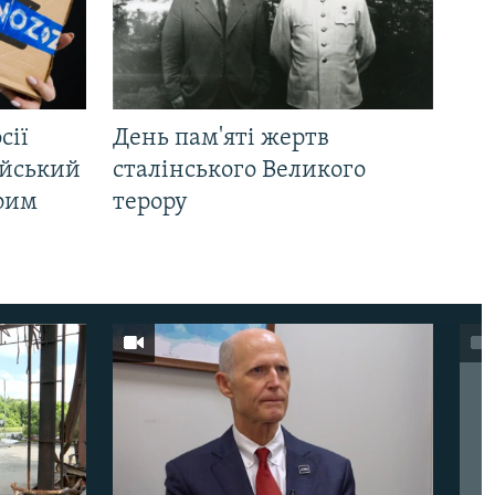
сії
День пам'яті жертв
ійський
сталінського Великого
Крим
терору