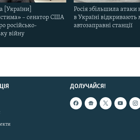
а [України]
Росія збільшила атаки 
стима» – сенатор США
в Україні відкривають 
ро російсько-
автозаправні станції
ьку війну
ЦІЯ
ДОЛУЧАЙСЯ!
с
пекти