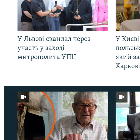
У Львові скандал через
У Києві
участь у заході
польсь
митрополита УПЦ
який за
Харков