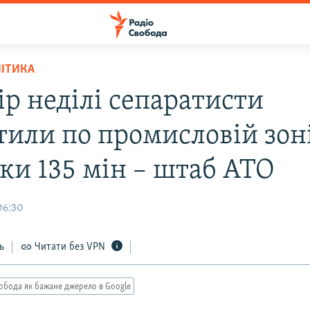
ЛІТИКА
ір неділі сепаратисти
тили по промисловій зон
вки 135 мін – штаб АТО
06:30
ь
Читати без VPN
обода як бажане джерело в Google