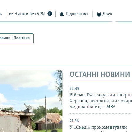
ь
Читати без VPN
Підписатись
Друк
овини | Політика
ОСТАННІ НОВИНИ
22:49
Війська РФ атакували лікарн
Херсона, постраждали чотир
медпрацівниці – МВА
21:56
У «Скелі» прокоментували