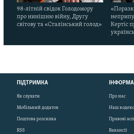
98-літній свідок Голодомору
«Поразк
про нинішню війну, Другу
неприпу
світову та «Сталінський голод»
Кертіс п
українс
КРИМ РЕАЛІЇ
РУС
ПІДТРИМКА
ІНФОРМА
УКР
КТАТ
Як слухати
Про нас
Мобільний додаток
Наш кодек
ДОЛУЧАЙСЯ!
Поштова розсилка
Правові ас
RSS
Вакансії