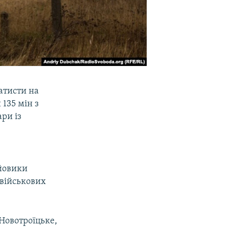
атисти на
 135 мін з
ри із
ойовики
 військових
Новотроїцьке,