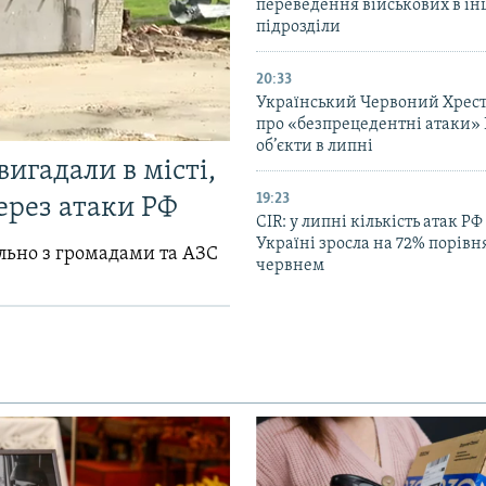
переведення військових в ін
підрозділи
20:33
Український Червоний Хрест
про «безпрецедентні атаки» 
об’єкти в липні
вигадали в місті,
19:23
ерез атаки РФ
CIR: у липні кількість атак РФ
Україні зросла на 72% порівн
ільно з громадами та АЗС
червнем