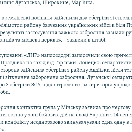
таниця Луганська, Широкине, Мар’їнка.
 кремлівські посіпаки здійснили два обстріли зі стволь
міліметри району базування українських військ біля Пр
 результаті застосування важкого озброєння зазнали ру
ців та місцева церква», – заявили в штабі.
групованні «ДНР» напередодні заперечили свою причетн
а Правдівка на захід від Горлівки. Донецькі сепаратист
 сторона здійснила обстріли з району Авдіївки після тог
нії зіткнення заборонене озброєння. Луганські сепарат
ро 3 обстріли ЗСУ підконтрольних їм територій упродо
доби.
ороння контактна група у Мінську заявила про чергову
я вогню у зоні бойових дій на сході України з 14 січн
они конфлікту неодноразово звинувачували одна одну в
і».