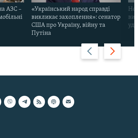
на АЗС –
«Український народ справді
Нов
мобільні
викликає захоплення»: сенатор
виж
США про Україну, війну та
уда
Путіна
Назад
Вперед