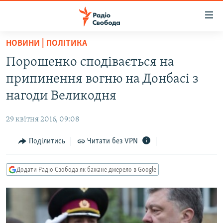
Доступність
посилання
Перейти
НОВИНИ | ПОЛІТИКА
до
РАДІО СВОБОДА – 70 РОКІВ
Порошенко сподівається на
основного
ВСЕ ЗА ДОБУ
матеріалу
припинення вогню на Донбасі з
СТАТТІ
Перейти
нагоди Великодня
до
ВІЙНА
ПОЛІТИКА
основної
29 квітня 2016, 09:08
РОСІЙСЬКА «ФІЛЬТРАЦІЯ»
ЕКОНОМІКА
навігації
Перейти
Поділитись
Читати без VPN
ДОНБАС.РЕАЛІЇ
СУСПІЛЬСТВО
до
КРИМ.РЕАЛІЇ
КУЛЬТУРА
пошуку
Додати Радіо Свобода як бажане джерело в Google
ТИ ЯК?
СПОРТ
СХЕМИ
УКРАЇНА
ПРИАЗОВ’Я
СВІТ