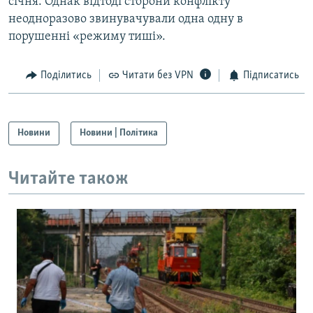
січня. Однак відтоді сторони конфлікту
неодноразово звинувачували одна одну в
порушенні «режиму тиші».
Поділитись
Читати без VPN
Підписатись
Новини
Новини | Політика
Читайте також