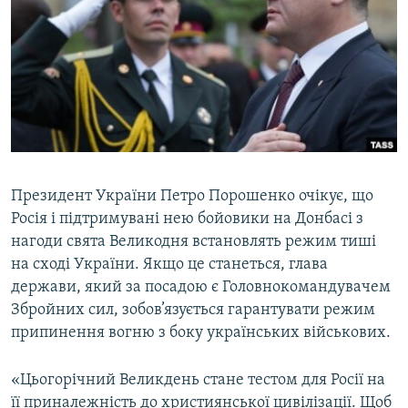
КИТАЙ.ВИКЛИКИ
МУЛЬТИМЕДІА
ФОТО
СПЕЦПРОЄКТИ
ПОДКАСТИ
Президент України Петро Порошенко очікує, що
КРИМ РЕАЛІЇ
Росія і підтримувані нею бойовики на Донбасі з
РУС
нагоди свята Великодня встановлять режим тиші
УКР
на сході України. Якщо це станеться, глава
КТАТ
держави, який за посадою є Головнокомандувачем
Збройних сил, зобов’язується гарантувати режим
припинення вогню з боку українських військових.
ДОЛУЧАЙСЯ!
«Цьогорічний Великдень стане тестом для Росії на
її приналежність до християнської цивілізації. Щоб