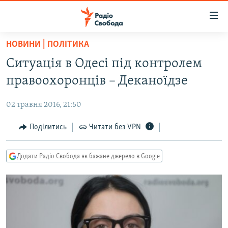
Доступність
посилання
Перейти
НОВИНИ | ПОЛІТИКА
до
РАДІО СВОБОДА – 70 РОКІВ
Ситуація в Одесі під контролем
основного
ВСЕ ЗА ДОБУ
матеріалу
правоохоронців – Деканоїдзе
СТАТТІ
Перейти
до
02 травня 2016, 21:50
ВІЙНА
ПОЛІТИКА
основної
РОСІЙСЬКА «ФІЛЬТРАЦІЯ»
Поділитись
Читати без VPN
ЕКОНОМІКА
навігації
Перейти
ДОНБАС.РЕАЛІЇ
СУСПІЛЬСТВО
до
Додати Радіо Свобода як бажане джерело в Google
КРИМ.РЕАЛІЇ
КУЛЬТУРА
пошуку
ТИ ЯК?
СПОРТ
СХЕМИ
УКРАЇНА
КИТАЙ.ВИКЛИКИ
СВІТ