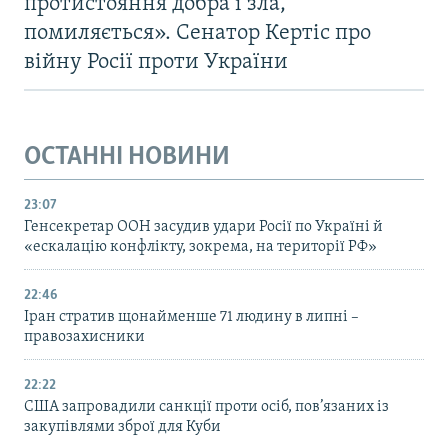
протистояння добра і зла,
помиляється». Сенатор Кертіс про
війну Росії проти України
ОСТАННІ НОВИНИ
23:07
Генсекретар ООН засудив удари Росії по Україні й
«ескалацію конфлікту, зокрема, на території РФ»
22:46
Іран стратив щонайменше 71 людину в липні –
правозахисники
22:22
США запровадили санкції проти осіб, пов’язаних із
закупівлями зброї для Куби