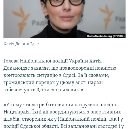
МУЛЬТИМЕДІА
ФОТО
СПЕЦПРОЄКТИ
ПОДКАСТИ
Хатія Деканоїдзе
КРИМ РЕАЛІЇ
РУС
Голова Національної поліції України Хатія
Деканоїдзе заявляє, що правоохоронці повністю
УКР
контролюють ситуацію в Одесі. За її словами,
КТАТ
громадський порядок у цьому місті наразі
забезпечують 3,5 тисячі силовиків.
ДОЛУЧАЙСЯ!
«У тому числі три батальйони патрульної поліції і
Нацгвардія. Їхні дії координуються з оперативних
штабів, створених як у Національній поліції, так і у
поліції Одеської області. Всі заплановані сьогодні і у