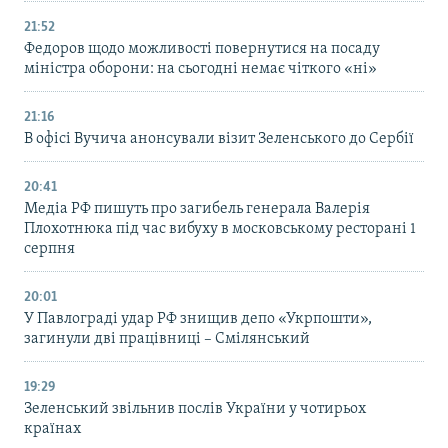
21:52
Федоров щодо можливості повернутися на посаду
міністра оборони: на сьогодні немає чіткого «ні»
21:16
В офісі Вучича анонсували візит Зеленського до Сербії
20:41
Медіа РФ пишуть про загибель генерала Валерія
Плохотнюка під час вибуху в московському ресторані 1
серпня
20:01
У Павлограді удар РФ знищив депо «Укрпошти»,
загинули дві працівниці – Смілянський
19:29
Зеленський звільнив послів України у чотирьох
країнах