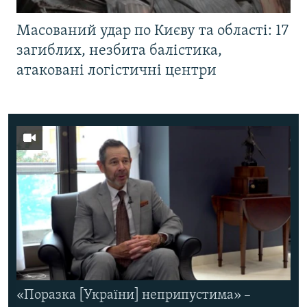
Масований удар по Києву та області: 17
загиблих, незбита балістика,
атаковані логістичні центри
«Поразка [України] неприпустима» –