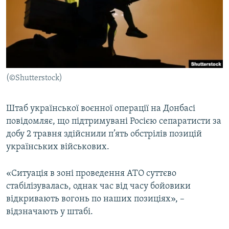
МУЛЬТИМЕДІА
ФОТО
СПЕЦПРОЄКТИ
ПОДКАСТИ
(©Shutterstock)
КРИМ РЕАЛІЇ
РУС
Штаб української воєнної операції на Донбасі
повідомляє, що підтримувані Росією сепаратисти за
УКР
добу 2 травня здійснили п’ять обстрілів позицій
КТАТ
українських військових.
ДОЛУЧАЙСЯ!
«Ситуація в зоні проведення АТО суттєво
стабілізувалась, однак час від часу бойовики
відкривають вогонь по наших позиціях», –
відзначають у штабі.