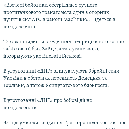
«Ввечері бойовики обстріляли з ручного
Усі сайти RFE/RL
протитанкового гранатомета один з опорних
пунктів сил АТО в районі Мар”їнки», – ідеться в
повідомленні.
Також інциденти з веденням неприцільного вогню
зафіксовані біля Зайцева та Луганського,
інформують українські військові.
В угрупованні «ДНР» звинувачують Збройні сили
України в обстрілах передмість Донецька та
Горлівки, а також Ясинуватського блокпоста.
В угрупованні «ЛНР» про бойові дії не
повідомляють.
За підсумками засідання Тристоронньої контактної