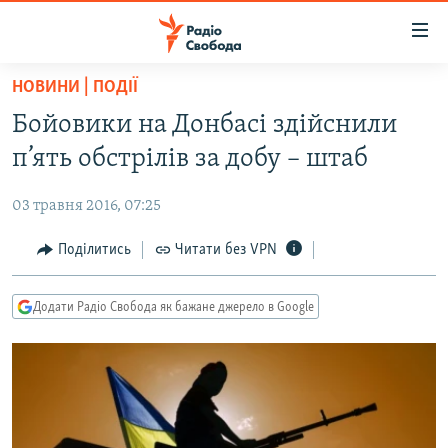
Доступність
посилання
Перейти
НОВИНИ | ПОДІЇ
до
РАДІО СВОБОДА – 70 РОКІВ
Бойовики на Донбасі здійснили
основного
ВСЕ ЗА ДОБУ
матеріалу
п’ять обстрілів за добу – штаб
СТАТТІ
Перейти
до
03 травня 2016, 07:25
ВІЙНА
ПОЛІТИКА
основної
РОСІЙСЬКА «ФІЛЬТРАЦІЯ»
Поділитись
Читати без VPN
ЕКОНОМІКА
навігації
Перейти
ДОНБАС.РЕАЛІЇ
СУСПІЛЬСТВО
до
Додати Радіо Свобода як бажане джерело в Google
КРИМ.РЕАЛІЇ
КУЛЬТУРА
пошуку
ТИ ЯК?
СПОРТ
СХЕМИ
УКРАЇНА
КИТАЙ.ВИКЛИКИ
СВІТ