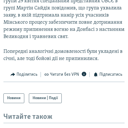
групи 29 квітня спеціальний представник ОБСЄ в
групі Мартін Сайдік повідомив, що група ухвалила
заяву, в якій підтримала намір усіх учасників
Мінського процесу забезпечити повне дотримання
режиму припинення вогню на Донбасі з настанням
Великодня і травневих свят.
Попередні аналогічні домовленості були укладені в
січні, але тоді бойові дії не припинилися.
Поділитись
Читати без VPN
Підписатись
Новини
Новини | Події
Читайте також