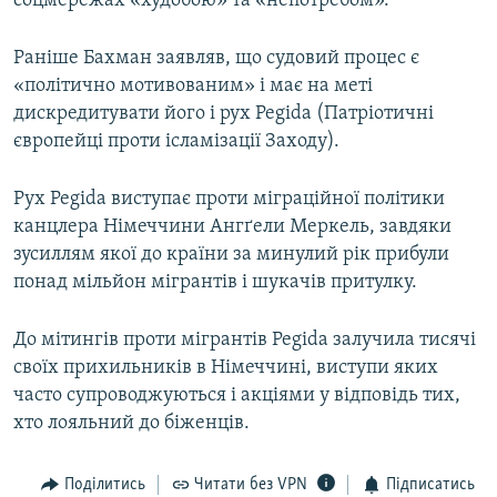
соцмережах «худобою» та «непотребом».
Раніше Бахман заявляв, що судовий процес є
Усі сайти RFE/RL
«політично мотивованим» і має на меті
дискредитувати його і рух Pegida (Патріотичні
європейці проти ісламізації Заходу).
Рух Pegida виступає проти міграційної політики
канцлера Німеччини Ангґели Меркель, завдяки
зусиллям якої до країни за минулий рік прибули
понад мільйон мігрантів і шукачів притулку.
До мітингів проти мігрантів Pegida залучила тисячі
своїх прихильників в Німеччині, виступи яких
часто супроводжуються і акціями у відповідь тих,
хто лояльний до біженців.
Поділитись
Читати без VPN
Підписатись