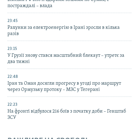
постраждалі – влада
23:45
Рахунки за електроенергію в Ірані зросли в кілька
разів
23:15
У Грузії знову стався масштабний блекаут – утретє за
два тижні
22:48
Іран та Оман досягли прогресу в угоді про маршрут
через Ормузьку протоку – МЗС у Тегерані
22:23
На фронті відбулося 216 боїв з початку доби – Генштаб
ЗСУ