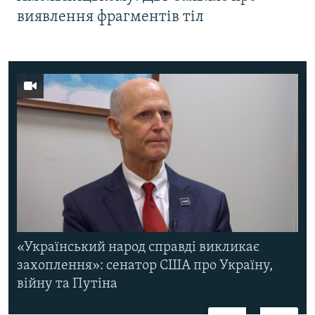
виявлення фрагментів тіл
«Український народ справді викликає
захоплення»: сенатор США про Україну,
війну та Путіна