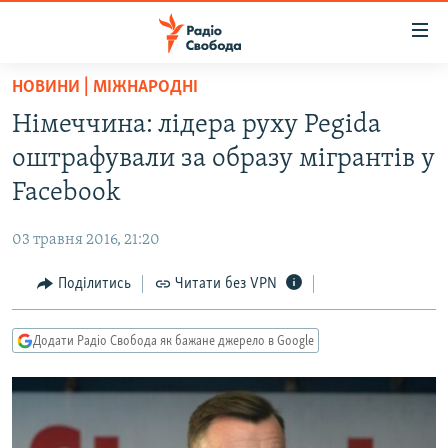
Доступність
посилання
Перейти
НОВИНИ | МІЖНАРОДНІ
до
РАДІО СВОБОДА – 70 РОКІВ
Німеччина: лідера руху Pegida
основного
ВСЕ ЗА ДОБУ
матеріалу
оштрафували за образу мігрантів у
СТАТТІ
Перейти
Facebook
до
ВІЙНА
ПОЛІТИКА
основної
03 травня 2016, 21:20
РОСІЙСЬКА «ФІЛЬТРАЦІЯ»
ЕКОНОМІКА
навігації
Перейти
Поділитись
Читати без VPN
ДОНБАС.РЕАЛІЇ
СУСПІЛЬСТВО
до
КРИМ.РЕАЛІЇ
КУЛЬТУРА
пошуку
Додати Радіо Свобода як бажане джерело в Google
ТИ ЯК?
СПОРТ
СХЕМИ
УКРАЇНА
ПРИАЗОВ’Я
СВІТ