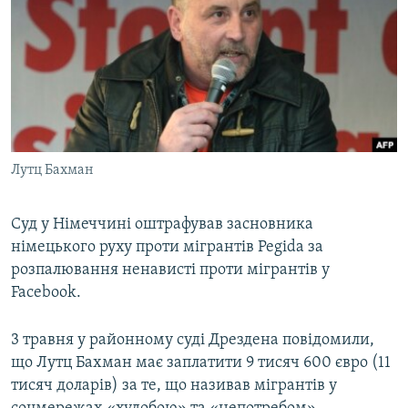
КИТАЙ.ВИКЛИКИ
МУЛЬТИМЕДІА
ФОТО
СПЕЦПРОЄКТИ
ПОДКАСТИ
Лутц Бахман
КРИМ РЕАЛІЇ
РУС
Суд у Німеччині оштрафував засновника
німецького руху проти мігрантів Pegida за
УКР
розпалювання ненависті проти мігрантів у
КТАТ
Facebook.
ДОЛУЧАЙСЯ!
3 травня у районному суді Дрездена повідомили,
що Лутц Бахман має заплатити 9 тисяч 600 євро (11
тисяч доларів) за те, що називав мігрантів у