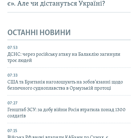
є». Але чи дістануться Україні?
ОСТАННІ НОВИНИ
07:53
ДСНС: через російську атаку на Балаклію загинули
троє людей
07:33
США та Британія наголошують на зобов’язанні щодо
безпечного судноплавства в Ормузькій протоці
07:27
Генштаб ЗСУ: за добу війни Росія втратила понад 1300
солдатів
07:15
Війська РФ вночі вдарили КАБами по Сумах, є