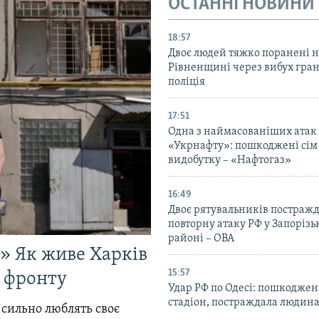
ОСТАННІ НОВИНИ
18:57
Двоє людей тяжко поранені 
Рівненщині через вибух гран
поліція
17:51
Одна з наймасованіших атак
«Укрнафту»: пошкоджені сім 
видобутку – «Нафтогаз»
16:49
Двоє рятувальників постраж
повторну атаку РФ у Запоріз
районі – ОВА
!» Як живе Харків
15:57
д фронту
Удар РФ по Одесі: пошкодже
стадіон, постраждала людина
 сильно люблять своє