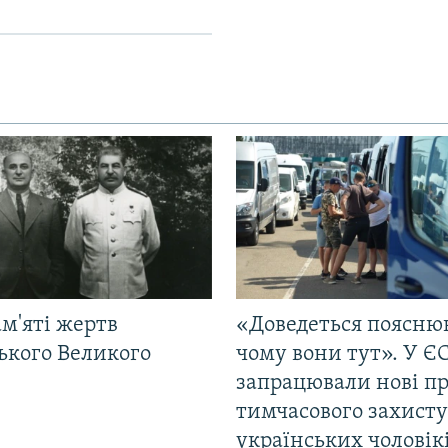
м'яті жертв
«Доведеться поясню
ького Великого
чому вони тут». У Є
запрацювали нові п
тимчасового захисту
українських чоловік