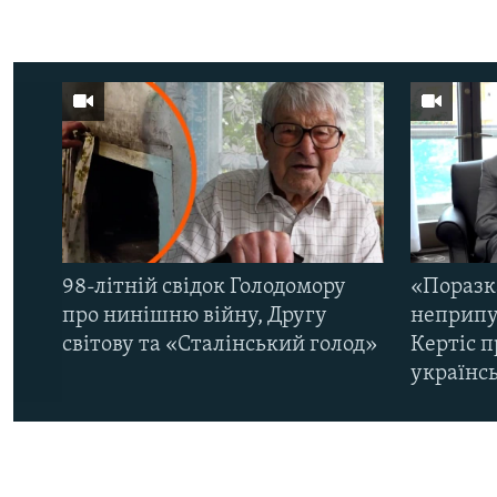
98-літній свідок Голодомору
«Поразк
про нинішню війну, Другу
неприпу
світову та «Сталінський голод»
Кертіс п
українс
КРИМ РЕАЛІЇ