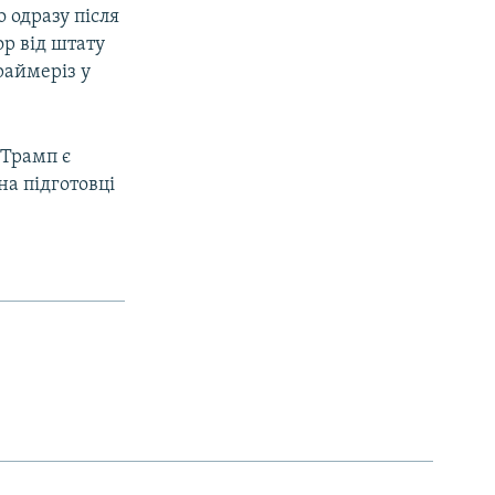
 одразу після
ор від штату
раймеріз у
 Трамп є
на підготовці