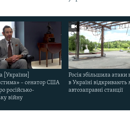
а [України]
Росія збільшила атаки 
стима» – сенатор США
в Україні відкривають 
ро російсько-
автозаправні станції
ьку війну