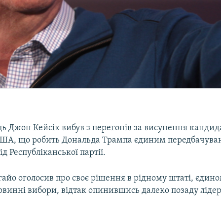
ць Джон Кейсік вибув з перегонів за висунення кандид
ША, що робить Дональда Трампа єдиним передбачув
д Республіканської партії.
айо оголосив про своє рішення в рідному штаті, єдином
рвинні вибори, відтак опинившись далеко позаду лідер