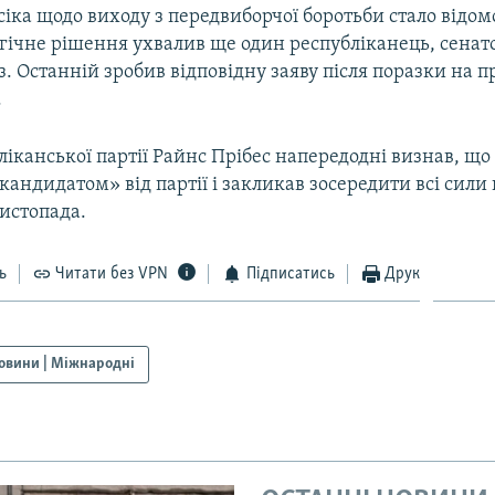
іка щодо виходу з передвиборчої боротьби стало відомо
огічне рішення ухвалив ще один республіканець, сенат
з. Останній зробив відповідну заяву після поразки на п
.
ліканської партії Райнс Прібес напередодні визнав, що
ндидатом» від партії і закликав зосередити всі сили 
листопада.
ь
Читати без VPN
Підписатись
Друк
овини | Міжнародні