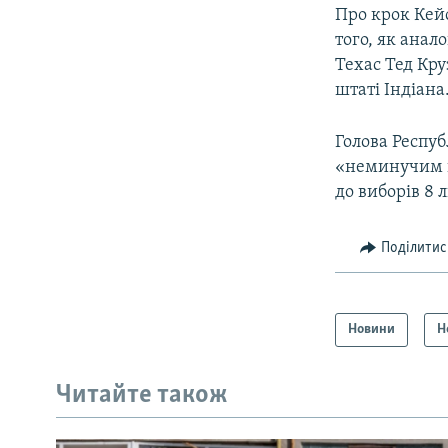
Про крок Кейс
того, як анал
Техас Тед Кру
штаті Індіана
Голова Респуб
«неминучим ка
до виборів 8 
Поділитис
Новини
Н
Читайте також