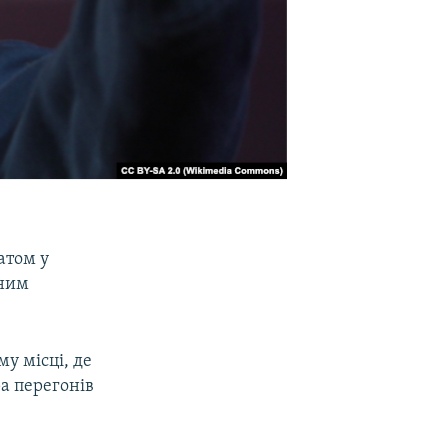
атом у
аним
у місці, де
а перегонів