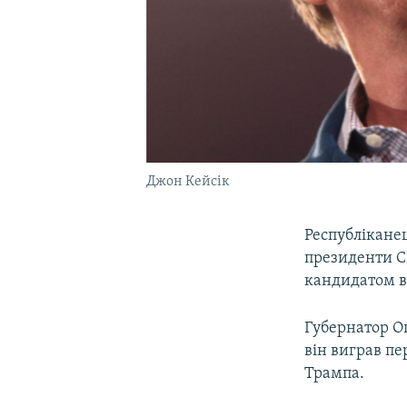
Джон Кейсік
Республікане
президенти С
кандидатом ві
Губернатор Ог
він виграв пе
Трампа.