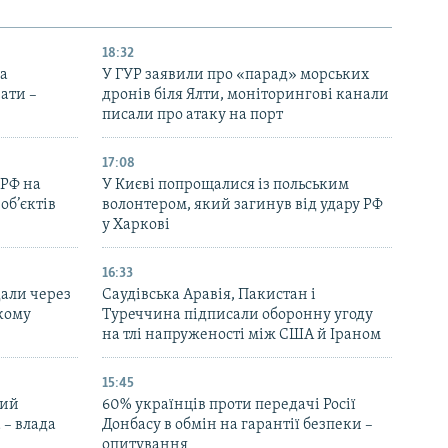
18:32
на
У ГУР заявили про «парад» морських
ати –
дронів біля Ялти, моніторингові канали
писали про атаку на порт
17:08
 РФ на
У Києві попрощалися із польським
об’єктів
волонтером, який загинув від удару РФ
у Харкові
16:33
дали через
Саудівська Аравія, Пакистан і
ькому
Туреччина підписали оборонну угоду
на тлі напруженості між США й Іраном
15:45
ний
60% українців проти передачі Росії
 – влада
Донбасу в обмін на гарантії безпеки –
опитування