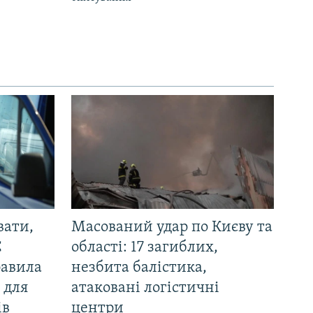
вати,
Масований удар по Києву та
С
області: 17 загиблих,
равила
незбита балістика,
 для
атаковані логістичні
ів
центри