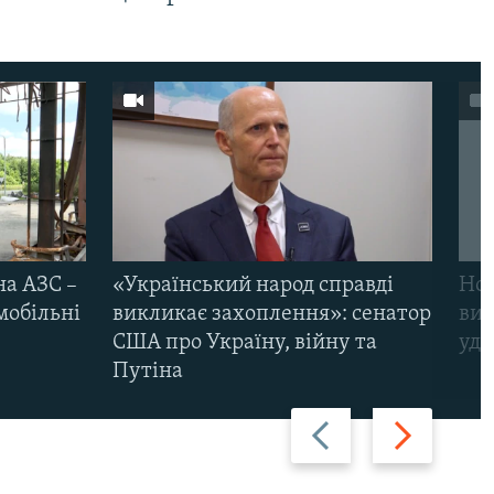
на АЗС –
«Український народ справді
Нов
мобільні
викликає захоплення»: сенатор
виж
США про Україну, війну та
уда
Путіна
Назад
Вперед