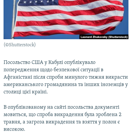
КИТАЙ.ВИКЛИКИ
МУЛЬТИМЕДІА
ФОТО
СПЕЦПРОЄКТИ
(©Shutterstock)
ПОДКАСТИ
Посольство США у Кабулі опублікувало
КРИМ РЕАЛІЇ
попередження щодо безпекової ситуації в
РУС
Афганістані після спроби минулого тижня викрасти
УКР
американського громадянина та інших іноземців у
столиці цієї країні.
КТАТ
В опублікованому на сайті посольства документі
ДОЛУЧАЙСЯ!
мовиться, що спроба викрадення була зроблена 2
травня, а загроза викрадення та взяття у полон є
високою.