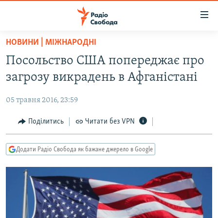
Доступність
посилання
Перейти
НОВИНИ | МІЖНАРОДНІ
до
РАДІО СВОБОДА – 70 РОКІВ
Посольство США попереджає про
основного
ВСЕ ЗА ДОБУ
матеріалу
загрозу викрадень в Афганістані
СТАТТІ
Перейти
до
05 травня 2016, 23:59
ВІЙНА
ПОЛІТИКА
основної
РОСІЙСЬКА «ФІЛЬТРАЦІЯ»
Поділитись
Читати без VPN
ЕКОНОМІКА
навігації
Перейти
ДОНБАС.РЕАЛІЇ
СУСПІЛЬСТВО
до
Додати Радіо Свобода як бажане джерело в Google
КРИМ.РЕАЛІЇ
КУЛЬТУРА
пошуку
ТИ ЯК?
СПОРТ
СХЕМИ
УКРАЇНА
ПРИАЗОВ’Я
СВІТ