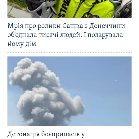
Мрія про ролики Сашка з Донеччини
об’єднала тисячі людей. І подарувала
йому дім
Детонація боєприпасів у