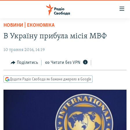
Доступність
посилання
Перейти
НОВИНИ | ЕКОНОМІКА
до
РАДІО СВОБОДА – 70 РОКІВ
В Україну прибула місія МВФ
основного
ВСЕ ЗА ДОБУ
матеріалу
10 травня 2016, 14:19
СТАТТІ
Перейти
до
ВІЙНА
ПОЛІТИКА
Поділитись
Читати без VPN
основної
РОСІЙСЬКА «ФІЛЬТРАЦІЯ»
ЕКОНОМІКА
навігації
Додати Радіо Свобода як бажане джерело в Google
Перейти
ДОНБАС.РЕАЛІЇ
СУСПІЛЬСТВО
до
КРИМ.РЕАЛІЇ
КУЛЬТУРА
пошуку
ТИ ЯК?
СПОРТ
СХЕМИ
УКРАЇНА
КИТАЙ.ВИКЛИКИ
СВІТ