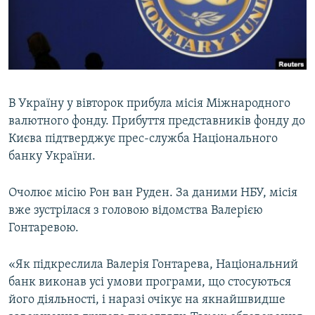
МУЛЬТИМЕДІА
ФОТО
СПЕЦПРОЄКТИ
ПОДКАСТИ
В Україну у вівторок прибула місія Міжнародного
валютного фонду. Прибуття представників фонду до
КРИМ РЕАЛІЇ
Києва підтверджує прес-служба Національного
РУС
банку України.
УКР
Очолює місію Рон ван Руден. За даними НБУ, місія
КТАТ
вже зустрілася з головою відомства Валерією
Гонтаревою.
ДОЛУЧАЙСЯ!
«Як підкреслила Валерія Гонтарева, Національний
банк виконав усі умови програми, що стосуються
його діяльності, і наразі очікує на якнайшвидше