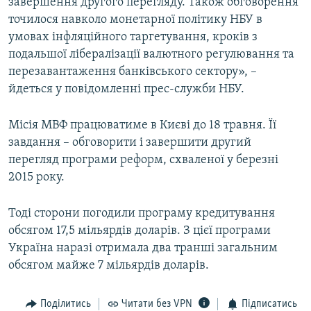
завершення другого перегляду. Також обговорення
Усі сайти RFE/RL
точилося навколо монетарної політику НБУ в
умовах інфляційного таргетування, кроків з
подальшої лібералізації валютного регулювання та
перезавантаження банківського сектору», –
йдеться у повідомленні прес-служби НБУ.
Місія МВФ працюватиме в Києві до 18 травня. Її
завдання – обговорити і завершити другий
перегляд програми реформ, схваленої у березні
2015 року.
Тоді сторони погодили програму кредитування
обсягом 17,5 мільярдів доларів. З цієї програми
Україна наразі отримала два транші загальним
обсягом майже 7 мільярдів доларів.
Поділитись
Читати без VPN
Підписатись