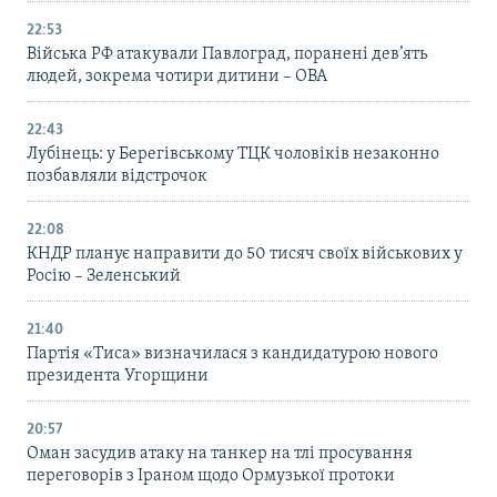
22:53
Війська РФ атакували Павлоград, поранені дев’ять
людей, зокрема чотири дитини – ОВА
22:43
Лубінець: у Берегівському ТЦК чоловіків незаконно
позбавляли відстрочок
22:08
КНДР планує направити до 50 тисяч своїх військових у
Росію – Зеленський
21:40
Партія «Тиса» визначилася з кандидатурою нового
президента Угорщини
20:57
Оман засудив атаку на танкер на тлі просування
переговорів з Іраном щодо Ормузької протоки