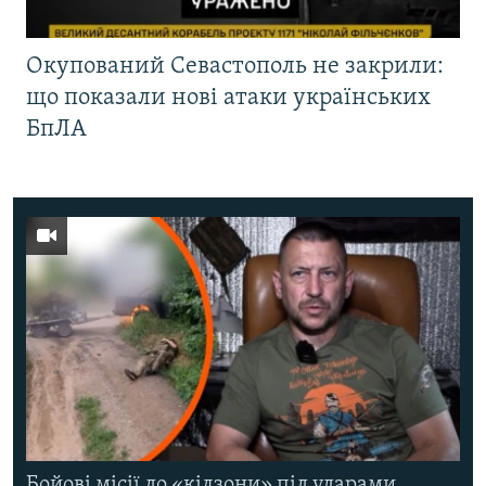
Окупований Севастополь не закрили:
що показали нові атаки українських
БпЛА
Бойові місії до «кілзони» під ударами