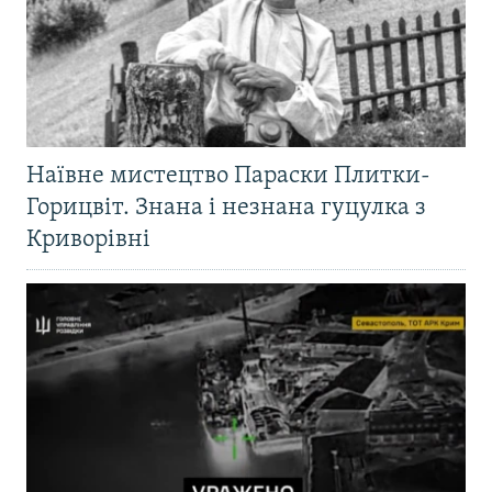
Наївне мистецтво Параски Плитки-
Горицвіт. Знана і незнана гуцулка з
Криворівні