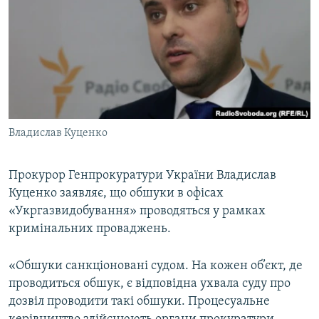
МУЛЬТИМЕДІА
ФОТО
СПЕЦПРОЄКТИ
ПОДКАСТИ
КРИМ РЕАЛІЇ
Владислав Куценко
РУС
УКР
Прокурор Генпрокуратури України Владислав
Куценко заявляє, що обшуки в офісах
КТАТ
«Укргазвидобування» проводяться у рамках
кримінальних проваджень.
ДОЛУЧАЙСЯ!
«Обшуки санкціоновані судом. На кожен об’єкт, де
проводиться обшук, є відповідна ухвала суду про
дозвіл проводити такі обшуки. Процесуальне