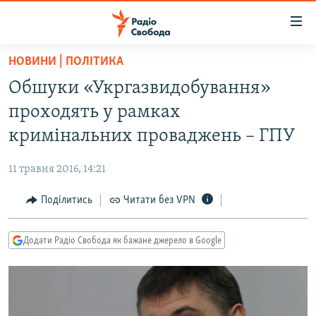
Доступність
посилання
Перейти
НОВИНИ | ПОЛІТИКА
до
РАДІО СВОБОДА – 70 РОКІВ
Обшуки «Укргазвидобування»
основного
ВСЕ ЗА ДОБУ
матеріалу
проходять у рамках
СТАТТІ
Перейти
кримінальних проваджень – ГПУ
до
ВІЙНА
ПОЛІТИКА
основної
11 травня 2016, 14:21
РОСІЙСЬКА «ФІЛЬТРАЦІЯ»
ЕКОНОМІКА
навігації
Перейти
Поділитись
Читати без VPN
ДОНБАС.РЕАЛІЇ
СУСПІЛЬСТВО
до
КРИМ.РЕАЛІЇ
КУЛЬТУРА
пошуку
Додати Радіо Свобода як бажане джерело в Google
ТИ ЯК?
СПОРТ
СХЕМИ
УКРАЇНА
КИТАЙ.ВИКЛИКИ
СВІТ