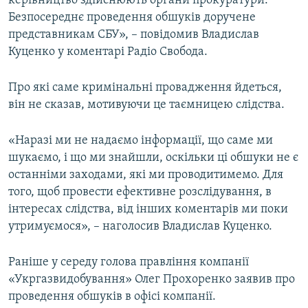
керівництво здійснюють органи прокуратури.
Усі сайти RFE/RL
Безпосереднє проведення обшуків доручене
представникам СБУ», – повідомив Владислав
Куценко у коментарі Радіо Свобода.
Про які саме кримінальні провадження йдеться,
він не сказав, мотивуючи це таємницею слідства.
«Наразі ми не надаємо інформації, що саме ми
шукаємо, і що ми знайшли, оскільки ці обшуки не є
останніми заходами, які ми проводитимемо. Для
того, щоб провести ефективне розслідування, в
інтересах слідства, від інших коментарів ми поки
утримуємося», – наголосив Владислав Куценко.
Раніше у середу голова правління компанії
«Укргазвидобування» Олег Прохоренко заявив про
проведення обшуків в офісі компанії.