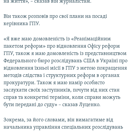
на життя», – сказав він журналістам.
Усі сайти RFE/RL
Він також розповів про свої плани на посаді
керівника ГПУ.
«Я вже маю домовленість із «Реанімаційним
пакетом реформ» про відновлення Офісу реформ
ГПУ, також я маю домовленість із представництвом
Федерального бюро розслідувань США в Україні про
відновлення їхньої місії в ГПУ з метою покращення
методів слідства і структурних реформ в органах
прокуратури. Також я маю намір особисто
заслухати своїх заступників, почути від них стан
справ та конкретні терміни, коли справи можуть
бути передані до суду» – сказав Луценко.
Зокрема, за його словами, він вимагатиме від
начальника управління спеціальних розслідувань