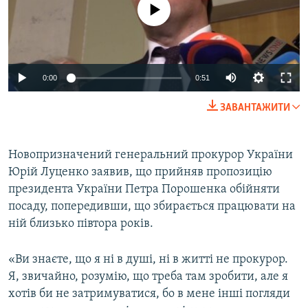
No media source currently available
МУЛЬТИМЕДІА
ФОТО
СПЕЦПРОЄКТИ
0:00
0:51
ПОДКАСТИ
ЗАВАНТАЖИТИ
КРИМ РЕАЛІЇ
РУС
Новопризначений генеральний прокурор України
УКР
Юрій Луценко заявив, що прийняв пропозицію
президента України Петра Порошенка обійняти
КТАТ
посаду, попередивши, що збирається працювати на
ній близько півтора років.
ДОЛУЧАЙСЯ!
«Ви знаєте, що я ні в душі, ні в житті не прокурор.
Я, звичайно, розумію, що треба там зробити, але я
хотів би не затримуватися, бо в мене інші погляди