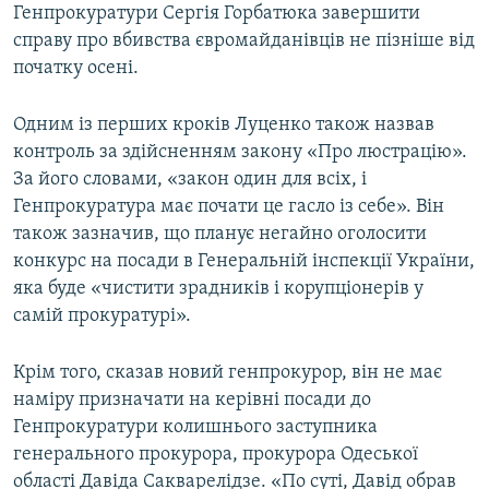
Генпрокуратури Сергія Горбатюка завершити
справу про вбивства євромайданівців не пізніше від
початку осені.
Одним із перших кроків Луценко також назвав
контроль за здійсненням закону «Про люстрацію».
За його словами, «закон один для всіх, і
Генпрокуратура має почати це гасло із себе». Він
також зазначив, що планує негайно оголосити
конкурс на посади в Генеральній інспекції України,
яка буде «чистити зрадників і корупціонерів у
самій прокуратурі».
Крім того, сказав новий генпрокурор, він не має
наміру призначати на керівні посади до
Генпрокуратури колишнього заступника
генерального прокурора, прокурора Одеської
області Давіда Сакварелідзе. «По суті, Давід обрав