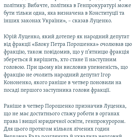
політику. Вибачте, політика в Генпрокуратурі може
бути тільки одна, яка визначена в Конституції та
інших законах України», – сказав Луценко.
Юрій Луценко, який дотепер як народний депутат
від фракції «Блоку Петра Порошенка» очолював цю
фракцію, також повідомив, що у п’ятницю фракція
збереться й вирішить, хто стане її наступним
головою. При цьому він висловив упевненість, що
фракцію не очолить народний депутат Ігор
Кононенко, якого раніше в четвер поновили на
посаді першого заступника голови фракції.
Раніше в четвер Порошенко призначив Луценка,
що не має достатнього стажу роботи в органах
права і вищої юридичної освіти, генпрокурором.
Для цього протягом кількох лічених годин
Верховна Рада розглянула й ухвалила черговий