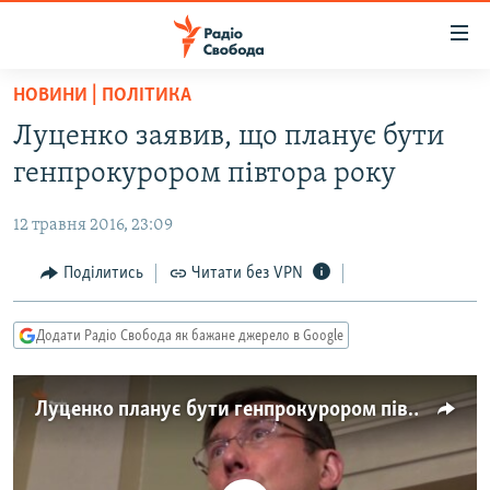
Доступність
посилання
Перейти
НОВИНИ | ПОЛІТИКА
до
РАДІО СВОБОДА – 70 РОКІВ
Луценко заявив, що планує бути
основного
ВСЕ ЗА ДОБУ
матеріалу
генпрокурором півтора року
СТАТТІ
Перейти
до
12 травня 2016, 23:09
ВІЙНА
ПОЛІТИКА
основної
РОСІЙСЬКА «ФІЛЬТРАЦІЯ»
Поділитись
Читати без VPN
ЕКОНОМІКА
навігації
Перейти
ДОНБАС.РЕАЛІЇ
СУСПІЛЬСТВО
до
Додати Радіо Свобода як бажане джерело в Google
КРИМ.РЕАЛІЇ
КУЛЬТУРА
пошуку
ТИ ЯК?
СПОРТ
Луценко планує бути генпрокурором півтора року
СХЕМИ
УКРАЇНА
КИТАЙ.ВИКЛИКИ
СВІТ