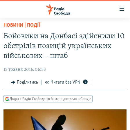
Доступність
посилання
Перейти
НОВИНИ | ПОДІЇ
до
РАДІО СВОБОДА – 70 РОКІВ
Бойовики на Донбасі здійснили 10
основного
ВСЕ ЗА ДОБУ
матеріалу
обстрілів позицій українських
СТАТТІ
Перейти
військових – штаб
до
ВІЙНА
ПОЛІТИКА
основної
13 травня 2016, 06:53
РОСІЙСЬКА «ФІЛЬТРАЦІЯ»
ЕКОНОМІКА
навігації
Перейти
Поділитись
Читати без VPN
ДОНБАС.РЕАЛІЇ
СУСПІЛЬСТВО
до
КРИМ.РЕАЛІЇ
КУЛЬТУРА
пошуку
Додати Радіо Свобода як бажане джерело в Google
ТИ ЯК?
СПОРТ
СХЕМИ
УКРАЇНА
КИТАЙ.ВИКЛИКИ
СВІТ