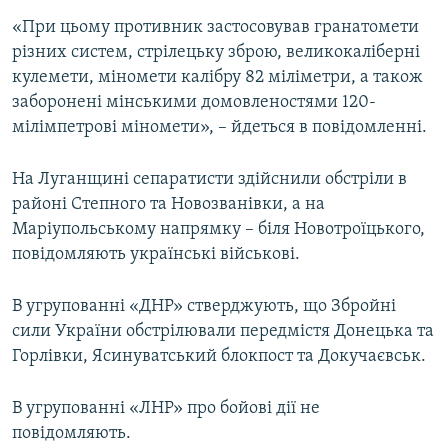
Усі сайти RFE/RL
«При цьому противник застосовував гранатомети
різних систем, стрілецьку зброю, великокаліберні
кулемети, міномети калібру 82 міліметри, а також
заборонені мінськими домовленостями 120-
мілімпетрові міномети», – йдеться в повідомленні.
На Луганщині сепаратисти здійснили обстріли в
районі Степного та Новозванівки, а на
Маріупольському напрямку – біля Новотроїцького,
повідомляють українські військові.
В угрупованні «ДНР» стверджують, що Збройні
сили України обстрілювали передмістя Донецька та
Горлівки, Ясинуватський блокпост та Докучаєвськ.
В угрупованні «ЛНР» про бойові дії не
повідомляють.