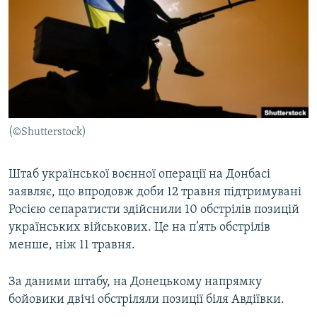
МУЛЬТИМЕДІА
ФОТО
СПЕЦПРОЄКТИ
ПОДКАСТИ
КРИМ РЕАЛІЇ
(©Shutterstock)
РУС
УКР
Штаб української воєнної операції на Донбасі
заявляє, що впродовж доби 12 травня підтримувані
КТАТ
Росією сепаратисти здійснили 10 обстрілів позицій
українських військових. Це на п’ять обстрілів
ДОЛУЧАЙСЯ!
менше, ніж 11 травня.
За даними штабу, на Донецькому напрямку
бойовики двічі обстріляли позиції біля Авдіївки.