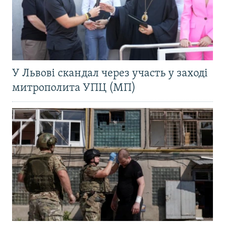
У Львові скандал через участь у заході
митрополита УПЦ (МП)