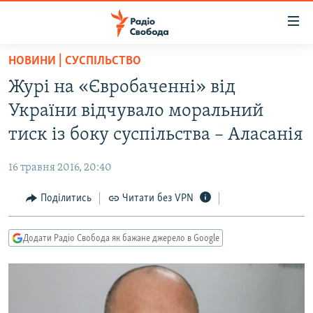
Доступність
посилання
Перейти
НОВИНИ | СУСПІЛЬСТВО
до
РАДІО СВОБОДА – 70 РОКІВ
Журі на «Євробаченні» від
основного
ВСЕ ЗА ДОБУ
матеріалу
України відчувало моральний
СТАТТІ
Перейти
тиск із боку суспільства – Аласанія
до
ВІЙНА
ПОЛІТИКА
основної
16 травня 2016, 20:40
РОСІЙСЬКА «ФІЛЬТРАЦІЯ»
ЕКОНОМІКА
навігації
Перейти
Поділитись
Читати без VPN
ДОНБАС.РЕАЛІЇ
СУСПІЛЬСТВО
до
КРИМ.РЕАЛІЇ
КУЛЬТУРА
пошуку
Додати Радіо Свобода як бажане джерело в Google
ТИ ЯК?
СПОРТ
СХЕМИ
УКРАЇНА
ПРИАЗОВ’Я
СВІТ