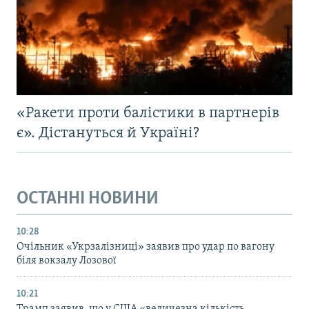
«Ракети проти балістики в партнерів
є». Дістануться й Україні?
ОСТАННІ НОВИНИ
10:28
Очільник «Укрзалізниці» заявив про удар по вагону
біля вокзалу Лозової
10:21
Трамп заявив, що у США «величезна кількість