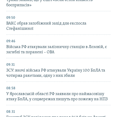
боєприпасів»
09:50
ВАКС обрав запобіжний захід для експосла
Стефанішиної
09:46
Війська РФ атакували залізничну станцію в Лозовій, є
загиблі та поранені – ОВА
09:31
ЗСУ: вночі війська РФ атакували Україну 100 БпЛА та
чотирма ракетами, одну з них збили
08:58
У Ярославській області РФ заявили про наймасовішу
атаку БпЛА, у соцмережах пишуть про пожежу на НПЗ
08:31