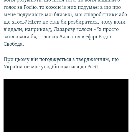
вони розуміють, що після того, як вони віддали б
голос за Росію, то кожен із них подумає: а що про
мене подумають мої близькі, мої співробітники або
Усі сайти RFE/RL
ще хтось? Ніхто не став би розбиратися, чому вони
віддали, наприклад, Лазарєву голоси – їх просто
заплювали б», – сказав Аласанія в ефірі Радіо
Свобода.
При цьому він погоджується з твердженням, що
Україна не має уподібнюватися до Росії.