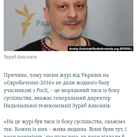
КИТАЙ.ВИКЛИКИ
МУЛЬТИМЕДІА
ФОТО
СПЕЦПРОЄКТИ
ПОДКАСТИ
Зураб Аласанія
КРИМ РЕАЛІЇ
РУС
Причина, чому члени журі від України на
«Євробаченні-2016» не дали жодного балу
УКР
учасникові з Росії, – це моральний тиск із боку
КТАТ
суспільства, вважає генеральний директор
Національної телекомпанії Зураб Аласанія.
ДОЛУЧАЙСЯ!
«На це журі був тиск із боку суспільства, скажімо
так. Кожен із них – жива людина. Вони були тут, і