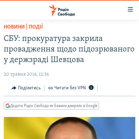
Доступність
посилання
Перейти
НОВИНИ | ПОДІЇ
до
РАДІО СВОБОДА – 70 РОКІВ
СБУ: прокуратура закрила
основного
ВСЕ ЗА ДОБУ
матеріалу
провадження щодо підозрюваного
СТАТТІ
Перейти
у держзраді Шевцова
до
ВІЙНА
ПОЛІТИКА
основної
20 травня 2016, 12:36
РОСІЙСЬКА «ФІЛЬТРАЦІЯ»
ЕКОНОМІКА
навігації
Перейти
Поділитись
Читати без VPN
ДОНБАС.РЕАЛІЇ
СУСПІЛЬСТВО
до
КРИМ.РЕАЛІЇ
КУЛЬТУРА
пошуку
Додати Радіо Свобода як бажане джерело в Google
ТИ ЯК?
СПОРТ
СХЕМИ
УКРАЇНА
КИТАЙ.ВИКЛИКИ
СВІТ