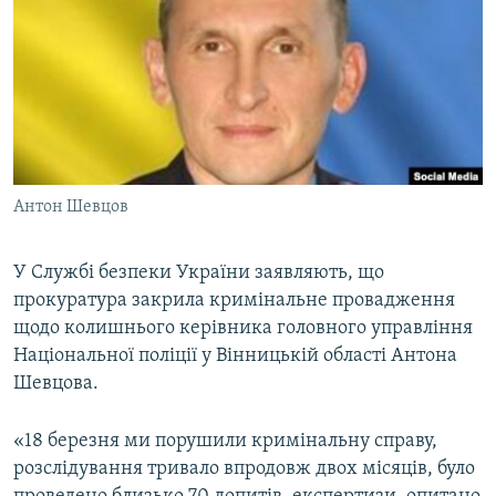
МУЛЬТИМЕДІА
ФОТО
СПЕЦПРОЄКТИ
ПОДКАСТИ
КРИМ РЕАЛІЇ
Антон Шевцов
РУС
УКР
У Службі безпеки України заявляють, що
прокуратура закрила кримінальне провадження
КТАТ
щодо колишнього керівника головного управління
Національної поліції у Вінницькій області Антона
ДОЛУЧАЙСЯ!
Шевцова.
«18 березня ми порушили кримінальну справу,
розслідування тривало впродовж двох місяців, було