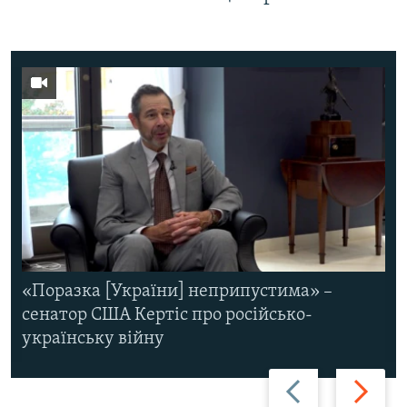
«Поразка [України] неприпустима» –
сенатор США Кертіс про російсько-
українську війну
Назад
Вперед