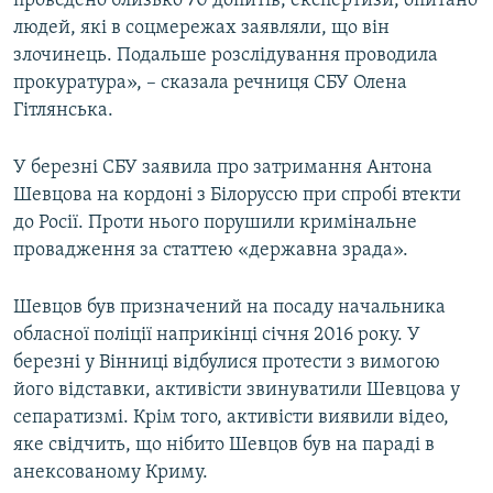
проведено близько 70 допитів, експертизи, опитано
Усі сайти RFE/RL
людей, які в соцмережах заявляли, що він
злочинець. Подальше розслідування проводила
прокуратура», – сказала речниця СБУ Олена
Гітлянська.
У березні СБУ заявила про затримання Антона
Шевцова на кордоні з Білоруссю при спробі втекти
до Росії. Проти нього порушили кримінальне
провадження за статтею «державна зрада».
Шевцов був призначений на посаду начальника
обласної поліції наприкінці січня 2016 року. У
березні у Вінниці відбулися протести з вимогою
його відставки, активісти звинуватили Шевцова у
сепаратизмі. Крім того, активісти виявили відео,
яке свідчить, що нібито Шевцов був на параді в
анексованому Криму.