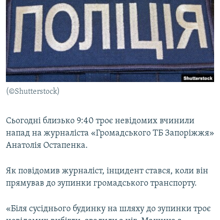
МУЛЬТИМЕДІА
ФОТО
СПЕЦПРОЄКТИ
ПОДКАСТИ
КРИМ РЕАЛІЇ
(©Shutterstock)
РУС
УКР
Сьогодні близько 9:40 троє невідомих вчинили
напад на журналіста «Громадського ТБ Запоріжжя»
КТАТ
Анатолія Остапенка.
ДОЛУЧАЙСЯ!
Як повідомив журналіст, інцидент стався, коли він
прямував до зупинки громадського транспорту.
«Біля сусіднього будинку на шляху до зупинки троє