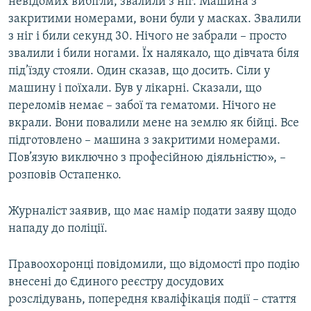
невідомих вибігли, звалили з ніг. Машина з
Усі сайти RFE/RL
закритими номерами, вони були у масках. Звалили
з ніг і били секунд 30. Нічого не забрали – просто
звалили і били ногами. Їх налякало, що дівчата біля
під’їзду стояли. Один сказав, що досить. Сіли у
машину і поїхали. Був у лікарні. Сказали, що
переломів немає – забої та гематоми. Нічого не
вкрали. Вони повалили мене на землю як бійці. Все
підготовлено – машина з закритими номерами.
Пов’язую виключно з професійною діяльністю», –
розповів Остапенко.
Журналіст заявив, що має намір подати заяву щодо
нападу до поліції.
Правоохоронці повідомили, що відомості про подію
внесені до Єдиного реєстру досудових
розслідувань, попередня кваліфікація події – стаття