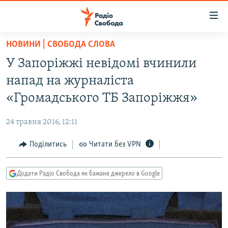
Доступність
посилання
Перейти
НОВИНИ | СВОБОДА СЛОВА
до
РАДІО СВОБОДА – 70 РОКІВ
У Запоріжжі невідомі вчинили
основного
ВСЕ ЗА ДОБУ
матеріалу
напад на журналіста
СТАТТІ
Перейти
«Громадського ТБ Запоріжжя»
до
ВІЙНА
ПОЛІТИКА
основної
24 травня 2016, 12:11
РОСІЙСЬКА «ФІЛЬТРАЦІЯ»
ЕКОНОМІКА
навігації
Перейти
Поділитись
Читати без VPN
ДОНБАС.РЕАЛІЇ
СУСПІЛЬСТВО
до
КРИМ.РЕАЛІЇ
КУЛЬТУРА
пошуку
Додати Радіо Свобода як бажане джерело в Google
ТИ ЯК?
СПОРТ
СХЕМИ
УКРАЇНА
КИТАЙ.ВИКЛИКИ
СВІТ