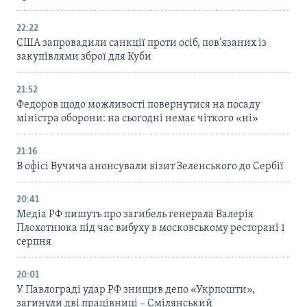
22:22
США запровадили санкції проти осіб, пов’язаних із
закупівлями зброї для Куби
21:52
Федоров щодо можливості повернутися на посаду
міністра оборони: на сьогодні немає чіткого «ні»
21:16
В офісі Вучича анонсували візит Зеленського до Сербії
20:41
Медіа РФ пишуть про загибель генерала Валерія
Плохотнюка під час вибуху в московському ресторані 1
серпня
20:01
У Павлограді удар РФ знищив депо «Укрпошти»,
загинули дві працівниці – Смілянський