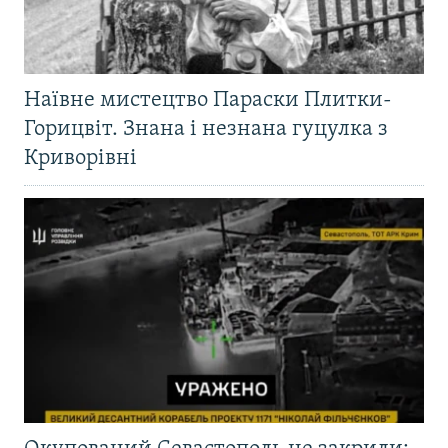
Наївне мистецтво Параски Плитки-
Горицвіт. Знана і незнана гуцулка з
Криворівні