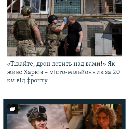
«Тікайте, дрон летить над вами!» Як
живе Харків – місто-мільйонник за 20
км від фронту