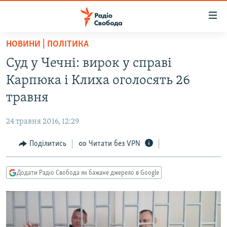
Доступність
посилання
Перейти
НОВИНИ | ПОЛІТИКА
до
РАДІО СВОБОДА – 70 РОКІВ
Суд у Чечні: вирок у справі
основного
ВСЕ ЗА ДОБУ
матеріалу
Карпюка і Клиха оголосять 26
СТАТТІ
Перейти
травня
до
ВІЙНА
ПОЛІТИКА
основної
24 травня 2016, 12:29
РОСІЙСЬКА «ФІЛЬТРАЦІЯ»
ЕКОНОМІКА
навігації
Перейти
Поділитись
Читати без VPN
ДОНБАС.РЕАЛІЇ
СУСПІЛЬСТВО
до
КРИМ.РЕАЛІЇ
КУЛЬТУРА
пошуку
Додати Радіо Свобода як бажане джерело в Google
ТИ ЯК?
СПОРТ
СХЕМИ
УКРАЇНА
КИТАЙ.ВИКЛИКИ
СВІТ