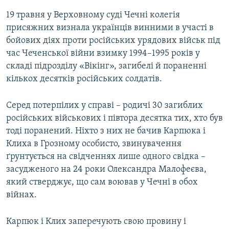
19 травня у Верховному суді Чечні колегія
присяжних визнала українців винними в участі в
бойових діях проти російських урядових військ під
час Чеченської війни взимку 1994–1995 років у
складі підрозділу «Вікінг», загибелі й пораненні
кількох десятків російських солдатів.
Серед потерпілих у справі – родичі 30 загиблих
російських військових і півтора десятка тих, хто був
тоді поранений. Ніхто з них не бачив Карпюка і
Клиха в Грозному особисто, звинувачення
ґрунтується на свідченнях лише одного свідка –
засудженого на 24 роки Олександра Малофеєва,
який стверджує, що сам воював у Чечні в обох
війнах.
Карпюк і Клих заперечують свою провину і