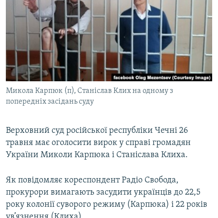
МУЛЬТИМЕДІА
ФОТО
СПЕЦПРОЄКТИ
ПОДКАСТИ
КРИМ РЕАЛІЇ
Микола Карпюк (п), Станіслав Клих на одному з
РУС
попередніх засідань суду
УКР
Верховний суд російської республіки Чечні 26
КТАТ
травня має оголосити вирок у справі громадян
України Миколи Карпюка і Станіслава Клиха.
ДОЛУЧАЙСЯ!
Як повідомляє кореспондент Радіо Свобода,
прокурори вимагають засудити українців до 22,5
року колонії суворого режиму (Карпюка) і 22 років
ув’язнення (Клиха).