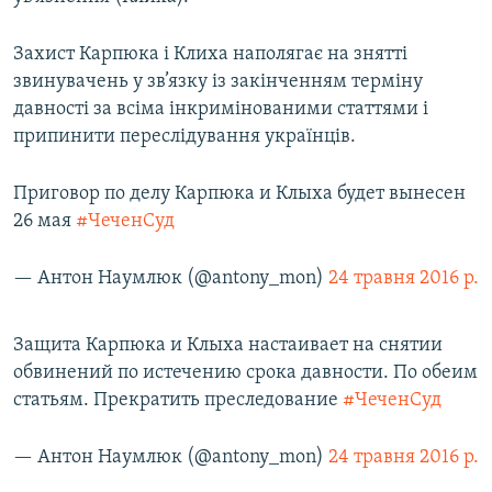
Усі сайти RFE/RL
Захист Карпюка і Клиха наполягає на знятті
звинувачень у зв’язку із закінченням терміну
давності за всіма інкримінованими статтями і
припинити переслідування українців.
Приговор по делу Карпюка и Клыха будет вынесен
26 мая
#ЧеченСуд
— Антон Наумлюк (@antony_mon)
24 травня 2016 р.
Защита Карпюка и Клыха настаивает на снятии
обвинений по истечению срока давности. По обеим
статьям. Прекратить преследование
#ЧеченСуд
— Антон Наумлюк (@antony_mon)
24 травня 2016 р.