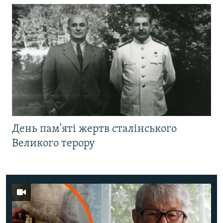
День пам'яті жертв сталінського
Великого терору