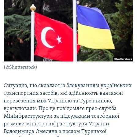
МУЛЬТИМЕДІА
ФОТО
СПЕЦПРОЄКТИ
ПОДКАСТИ
КРИМ РЕАЛІЇ
РУС
(©Shutterstock)
УКР
КТАТ
Ситуацію, що склалася із блокуванням українських
транспортних засобів, які здійснюють вантажні
перевезення між Україною та Туреччиною,
ДОЛУЧАЙСЯ!
врегулювали. Про це повідомляє прес-служба
Мінінфраструктури за підсумками телефонної
розмови міністра інфраструктури України
Володимира Омеляна з послом Турецької