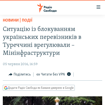
Доступність
посилання
Перейти
НОВИНИ | ПОДІЇ
до
РАДІО СВОБОДА – 70 РОКІВ
Ситуацію із блокуванням
основного
ВСЕ ЗА ДОБУ
матеріалу
українських перевізників в
СТАТТІ
Перейти
Туреччині врегулювали –
до
ВІЙНА
ПОЛІТИКА
Мінінфраструктури
основної
РОСІЙСЬКА «ФІЛЬТРАЦІЯ»
ЕКОНОМІКА
навігації
05 червня 2016, 16:59
Перейти
ДОНБАС.РЕАЛІЇ
СУСПІЛЬСТВО
до
Поділитись
Читати без VPN
КРИМ.РЕАЛІЇ
КУЛЬТУРА
пошуку
ТИ ЯК?
СПОРТ
Додати Радіо Свобода як бажане джерело в Google
СХЕМИ
УКРАЇНА
КИТАЙ.ВИКЛИКИ
СВІТ