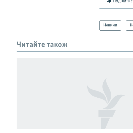
Поділитис
Новини
Н
КРИМ РЕАЛІЇ
РУС
Читайте також
УКР
КТАТ
ДОЛУЧАЙСЯ!
Усі сайти RFE/RL