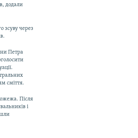
в, додали
о зсуву через
в.
їни Петра
оголосити
ації.
нтральних
ям сміття.
пожежа. Після
увальників і
йшли