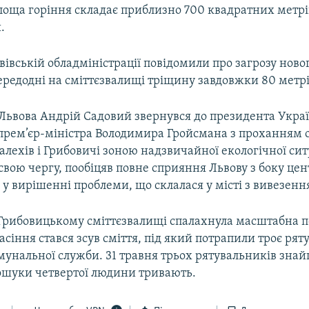
площа горіння складає приблизно 700 квадратних метрі
.
вівській обладміністрації повідомили про загрозу новог
ередодні на сміттєзвалищі тріщину завдовжки 80 метрі
 Львова Андрій Садовий звернувся до президента Укра
прем’єр-міністра Володимира Гройсмана з проханням 
Малехів і Грибовичі зоною надзвичайної екологічної ситу
свою чергу, пообіцяв повне сприяння Львову з боку це
 у вирішенні проблеми, що склалася у місті з вивезенн
 Грибовицькому сміттєзвалищі спалахнула масштабна 
сіння стався зсув сміття, під який потрапили троє рят
мунальної служби. 31 травня трьох рятувальників зна
шуки четвертої людини тривають.