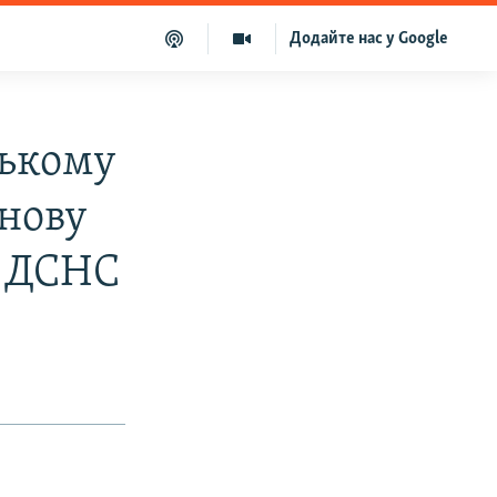
Додайте нас у Google
цькому
нову
– ДСНС