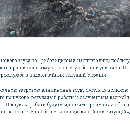
 нового зсуву на Грибовицькому сміттєзвалищі поблизу
ого працівника комунальної служби призупинили. Про
ержслужба з надзвичайних ситуацій України.
 значною загрозою виникнення зсуву сміття та велико
го пошуково-рятувальні роботи із залученням важкої т
я. Пошукові роботи будуть відновлені рішенням обласно
енно-екологічної безпеки та надзвичайних ситуацій»,
.