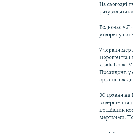
На сьогодні 
рятувальники
Водночас у Ль
утворену нап
7 червня мер
Порошенка і 
Львів і села 
Президент, у 
органів влади
30 травня на
завершення га
працівник ко
мертвими. По