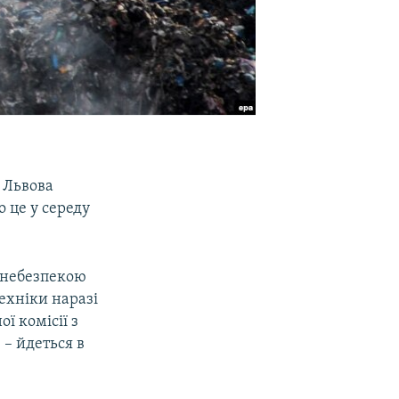
 Львова
 це у середу
ю небезпекою
ехніки наразі
ї комісії з
 – йдеться в