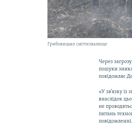
Грибовицьке сміттєзвалище
Через загрозу
пошуки зникл
повідомляє Д
«У зв’язку із
внаслідок цьо
не проводятьс
питань техног
повідомленні