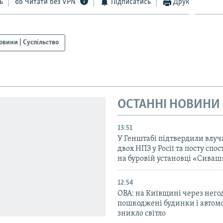
ь
Читати без VPN
Підписатись
Друк
овини | Суспільство
ОСТАННІ НОВИНИ
13:51
У Генштабі підтвердили влуч
двох НПЗ у Росії та посту сп
на буровій установці «Сиваш
12:54
ОВА: на Київщині через него
пошкоджені будинки і автомо
зникло світло