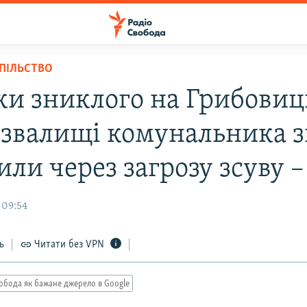
СПІЛЬСТВО
и зниклого на Грибови
єзвалищі комунальника з
или через загрозу зсуву 
 09:54
ь
Читати без VPN
обода як бажане джерело в Google