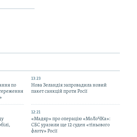
13:23
ання по
Нова Зеландія запровадила новий
остереження
пакет санкцій проти Росії
»
12:21
ду
«Мадяр» про операцію «МоЛоЧКа»:
білі,
СБС уразили ще 12 суден «тіньового
флоту» Росії