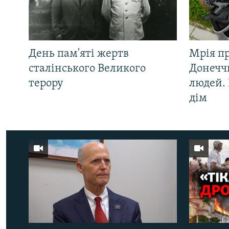
День пам'яті жертв
Мрія п
сталінського Великого
Донеччи
терору
людей. 
дім