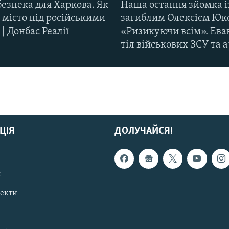
езпека для Харкова. Як
Наша остання зйомка і
 місто під російськими
загиблим Олексієм Юк
| Донбас Реалії
«Ризикуючи всім». Ева
тіл військових ЗСУ та а
ЦІЯ
ДОЛУЧАЙСЯ!
с
пекти