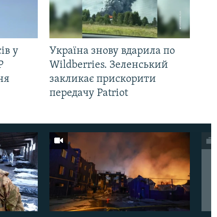
ів у
Україна знову вдарила по
Р
Wildberries. Зеленський
ня
закликає прискорити
передачу Patriot