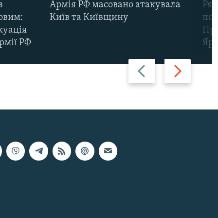
з
Армія РФ масовано атакувала
Рят
овим:
Київ та Київщину
пов
куація
Про
рмії РФ
Яр
Назад
Вперед