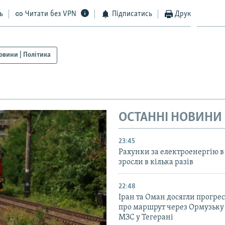
ь
Читати без VPN
Підписатись
Друк
овини | Політика
ОСТАННІ НОВИНИ
23:45
Рахунки за електроенергію в
зросли в кілька разів
22:48
Іран та Оман досягли прогресу
про маршрут через Ормузьку 
МЗС у Тегерані