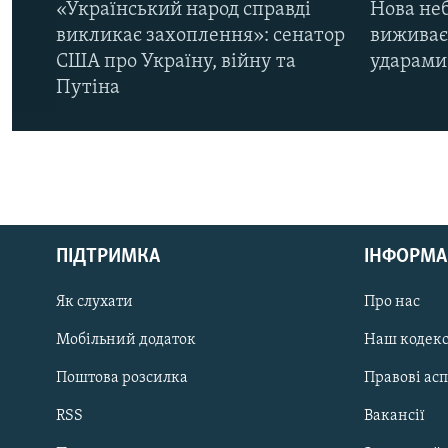
«Український народ справді
Нова неб
викликає захоплення»: сенатор
виживає
США про Україну, війну та
ударами 
Путіна
КРИМ РЕАЛІЇ
РУС
ПІДТРИМКА
ІНФОРМА
УКР
КТАТ
Як слухати
Про нас
Мобільний додаток
Наш кодек
ДОЛУЧАЙСЯ!
Поштова розсилка
Правові ас
RSS
Вакансії