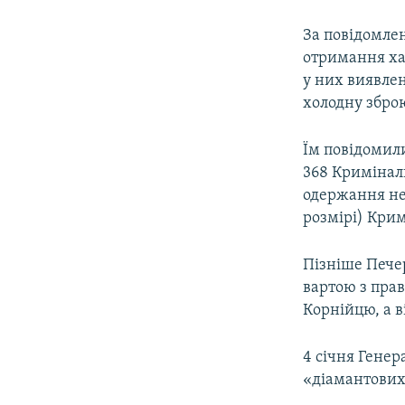
За повідомле
отримання хаб
у них виявлен
холодну зброю
Їм повідомили
368 Криміналь
одержання не
розмірі) Кри
Пізніше Пече
вартою з прав
Корнійцю, а ві
4 січня Гене
«діамантових 