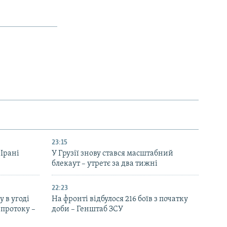
23:15
 Ірані
У Грузії знову стався масштабний
блекаут – утретє за два тижні
22:23
 в угоді
На фронті відбулося 216 боїв з початку
протоку –
доби – Генштаб ЗСУ