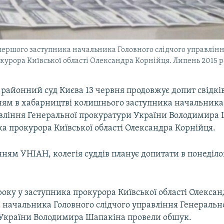
у першого заступника начальника Головного слідчого управлін
урора Київської області Олександра Корнійця. Липень 2015 
 районний суд Києва 13 червня продовжує допит свідків
ям в хабарництві колишнього заступника начальника
авління Генеральної прокуратури України Володимира 
а прокурора Київської області Олександра Корнійця.
ням УНІАН, колегія суддів планує допитати в понеділ
року у заступника прокурора Київської області Олекса
 начальника Головного слідчого управління Генеральн
України Володимира Шапакіна провели обшук.