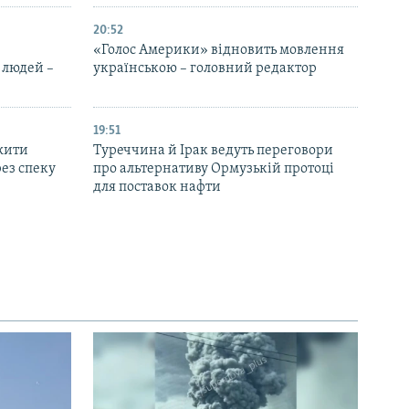
20:52
«Голос Америки» відновить мовлення
 людей –
українською – головний редактор
19:51
жити
Туреччина й Ірак ведуть переговори
ез спеку
про альтернативу Ормузькій протоці
для поставок нафти