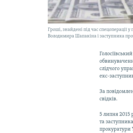
Гроші, знайдені під час спецоперації 
Володимира Шапакіна і заступника прок
Голосіївський
обвинуваченн
слідчого упр
екс-заступник
За повідомлен
свідків.
5 липня 2015 
та заступника
прокуратури 