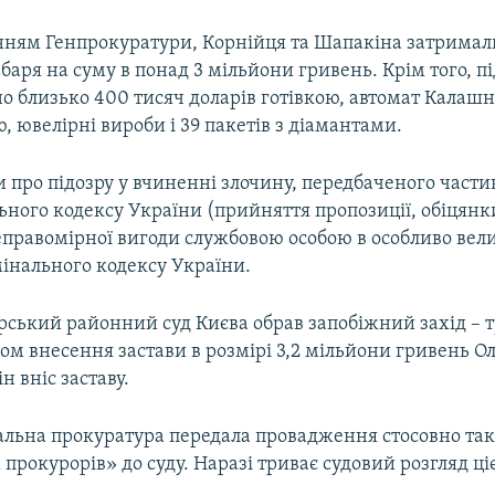
нням Генпрокуратури, Корнійця та Шапакіна затримали
аря на суму в понад 3 мільйони гривень. Крім того, пі
о близько 400 тисяч доларів готівкою, автомат Калаш
, ювелірні вироби і 39 пакетів з діамантами.
 про підозру у вчиненні злочину, передбаченого части
ного кодексу України (прийняття пропозиції, обіцянк
правомірної вигоди службовою особою в особливо вел
мінального кодексу України.
рський районний суд Києва обрав запобіжний захід – 
ом внесення застави в розмірі 3,2 мільйони гривень О
н вніс заставу.
ральна прокуратура передала провадження стосовно та
прокурорів» до суду. Наразі триває судовий розгляд ціє