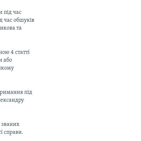
 під час
д час обшуків
никова та
ною 4 статті
и або
икому
тримання під
лександру
к званих
ї справи.