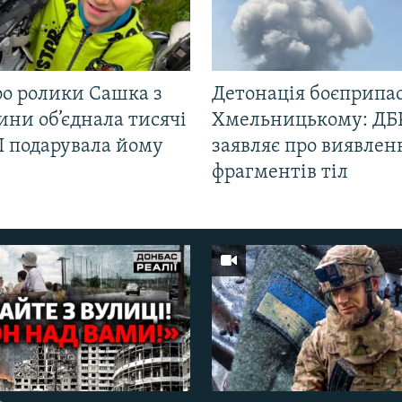
ро ролики Сашка з
Детонація боєприпас
ни об’єднала тисячі
Хмельницькому: ДБ
І подарувала йому
заявляє про виявлен
фрагментів тіл