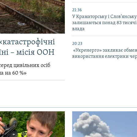
21:36
У Краматорську і Слов’янську
залишаються понад 83 тисячі
влада
«катастрофічні
20:23
«Укренерго» закликає обме
їні – місія ООН
використання електрики чер
серед цивільних осіб
ла на 60 %»