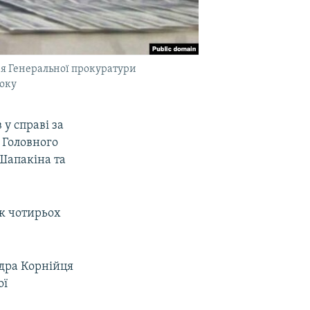
ня Генеральної прокуратури
року
 у справі за
 Головного
Шапакіна та
ок чотирьох
ндра Корнійця
ої