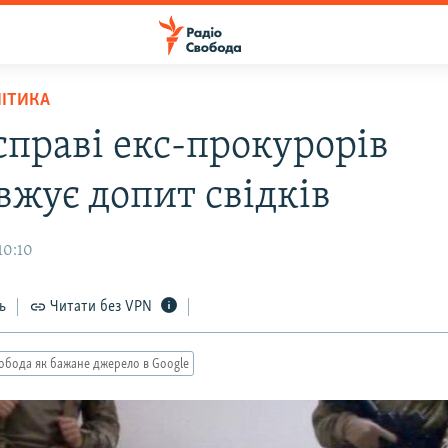
ЛІТИКА
справі екс-прокурорів
вжує допит свідків
10:10
ь
Читати без VPN
обода як бажане джерело в Google