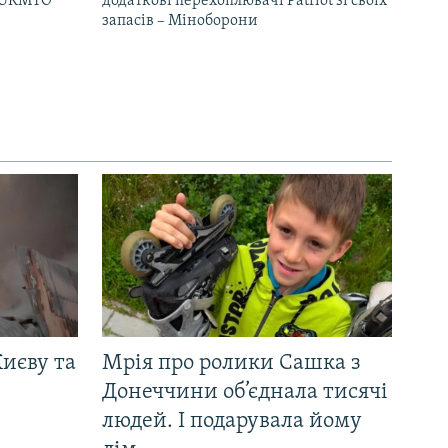
– UKMTO
додаткові перехоплювачі Patriot зі своїх
запасів – Міноборони
иєву та
Мрія про ролики Сашка з
Донеччини об’єднала тисячі
людей. І подарувала йому