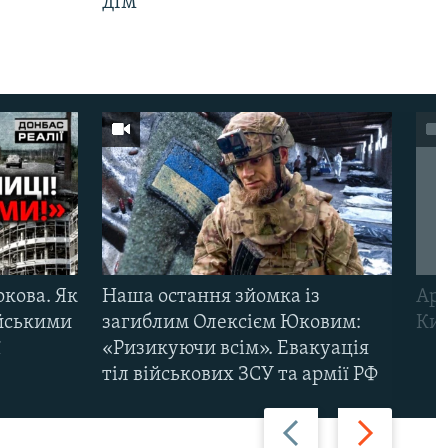
дім
ркова. Як
Наша остання зйомка із
Арм
ійськими
загиблим Олексієм Юковим:
Киї
ї
«Ризикуючи всім». Евакуація
тіл військових ЗСУ та армії РФ
Назад
Вперед