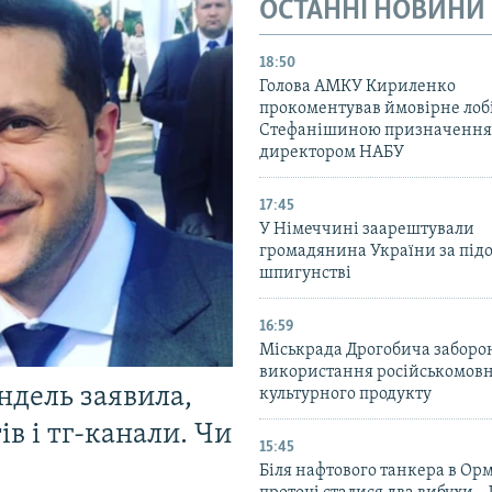
ОСТАННІ НОВИНИ
18:50
Голова АМКУ Кириленко
прокоментував ймовірне ло
Стефанішиною призначення
директором НАБУ
17:45
У Німеччині заарештували
громадянина України за під
шпигунстві
16:59
Міськрада Дрогобича заборо
використання російськомов
ндель заявила,
культурного продукту
в і тг-канали. Чи
15:45
Біля нафтового танкера в Ор