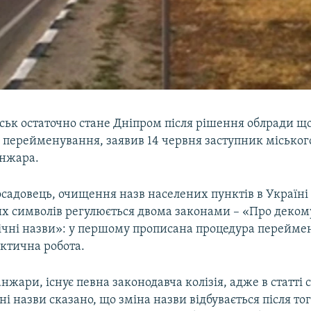
ськ остаточно стане Дніпром після рішення облради щ
 перейменування, заявив 14 червня заступник міськог
нжара.
садовець, очищення назв населених пунктів в Україні 
х символів регулюється двома законами – «Про декому
ічні назви»: у першому прописана процедура перейме
актична робота.
нжари, існує певна законодавча колізія, адже в статті 
ні назви сказано, що зміна назви відбувається після тог