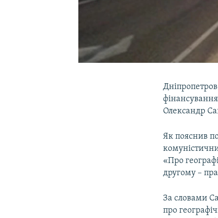
Дніпропетров
фінансування
Олександр Са
Як пояснив по
комуністични
«Про географ
другому – пр
За словами Са
про географіч