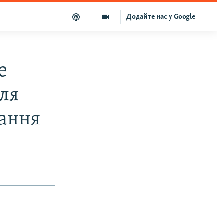
Додайте нас у Google
е
ля
вання