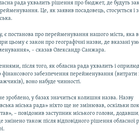
ласна рада ухвалить рішення про бюджет, де будуть за
рейменування. Це, як заявив посадовець, стосується і 
ська.
у, є постанова про перейменування нашого міста, яка в
при цьому є закон про географічні назви, де вказані ум
менування», – сказав Олександр Санжара.
еннями, після того, як обласна рада ухвалить і оприлю
 фінансового забезпечення перейменування (витрати 
ажчиків), воно набуде чинності.
е зроблено, у базах значиться колишня назва. Назву
вська міська рада» ніхто ще не змінював, оскільки по
тав», – повідомив заступник міського голови, додавши
е змінено також після відповідного рішення обласної р
і.