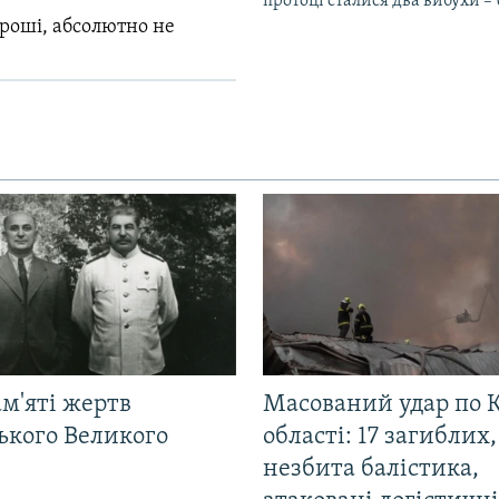
протоці сталися два вибухи 
гроші, абсолютно не
м'яті жертв
Масований удар по К
ького Великого
області: 17 загиблих,
незбита балістика,