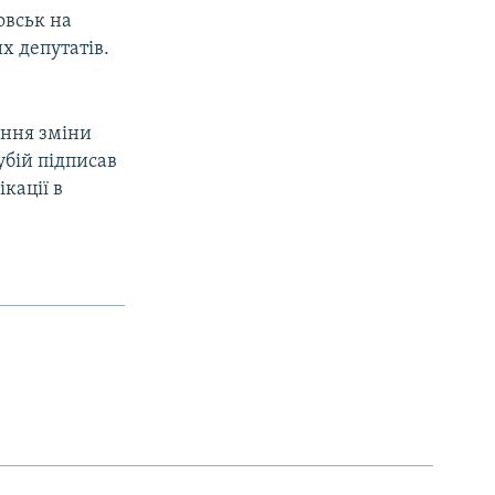
овськ на
х депутатів.
ання зміни
убій підписав
кації в