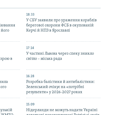
18:33
У СБУ заявили про ураження кораблів
біювання
берегової охорони ФСБ в окупованій
 його
Керчі й НПЗ в Ярославлі
17:14
У частині Львова через спеку зникло
озрою в
світло – міська рада
16:28
нила
Розробка балістики й антибалістики:
ного
Зеленський очікує на «потрібні
результати» у 2026-2027 роках
15:09
музькій
Нідерланди не можуть надати Україні