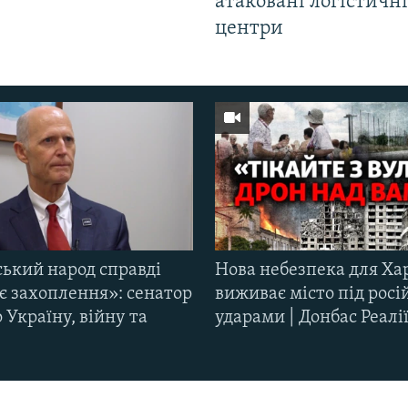
атаковані логістичні
центри
ський народ справді
Нова небезпека для Ха
є захоплення»: сенатор
виживає місто під рос
Україну, війну та
ударами | Донбас Реалі