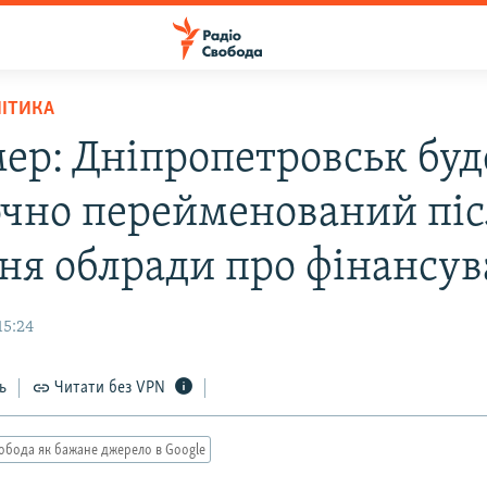
ЛІТИКА
мер: Дніпропетровськ буд
очно перейменований піс
ня облради про фінансу
15:24
ь
Читати без VPN
обода як бажане джерело в Google