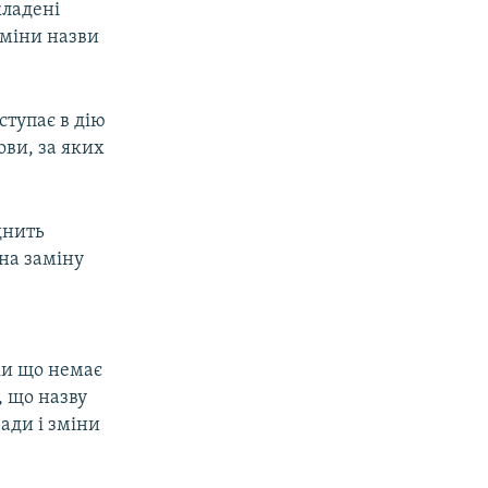
кладені
зміни назви
ступає в дію
ови, за яких
днить
на заміну
ки що немає
, що назву
ади і зміни