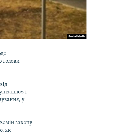
одо
о голови
від
нізацію» і
нування, у
сьомій закону
о, як