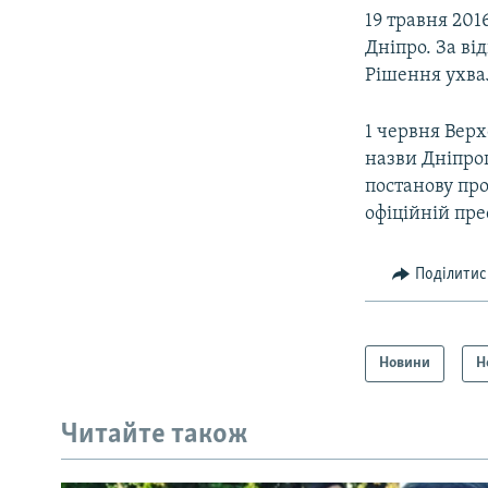
19 травня 20
Дніпро. За ві
Рішення ухва
1 червня Вер
назви Дніпроп
постанову про
офіційній прес
Поділитис
Новини
Н
Читайте також