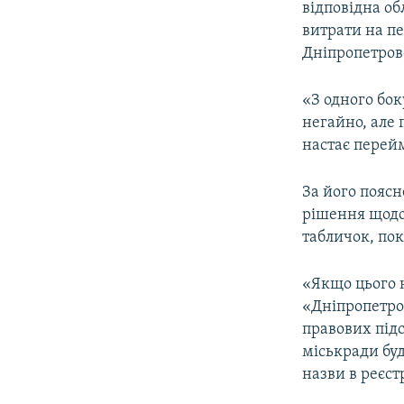
відповідна об
витрати на пе
Дніпропетров
«З одного бок
негайно, але 
настає перей
За його поясн
рішення щодо
табличок, пок
«Якщо цього н
«Дніпропетро
правових підс
міськради буд
назви в реєстр