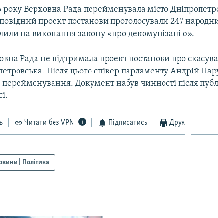
16 року Верховна Рада перейменувала місто Дніпропетр
дповідний проект постанови проголосували 247 народни
лили на виконання закону «про декомунізацію».
ховна Рада не підтримала проект постанови про скасув
етровська. Після цього спікер парламенту Андрій Пар
 перейменування. Документ набув чинності після публі
і.
ь
Читати без VPN
Підписатись
Друк
овини | Політика