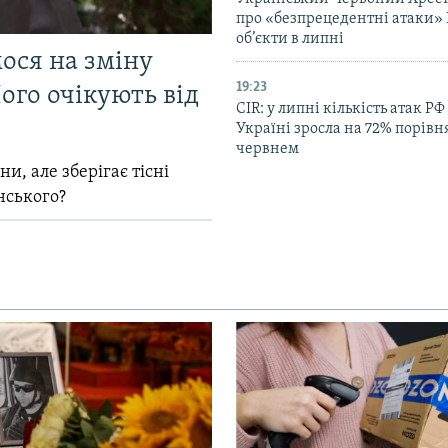
про «безпрецедентні атаки» 
об’єкти в липні
мося на зміну
19:23
ого очікують від
CIR: у липні кількість атак РФ
Україні зросла на 72% порівн
червнем
и, але зберігає тісні
нського?