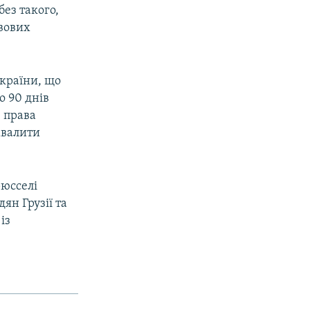
без такого,
авових
країни, що
о 90 днів
з права
хвалити
рюсселі
ян Грузії та
із