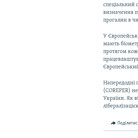
спеціальний с
визначення пр
прогалин в ч
У Європейськ
мають біометр
протягом кожн
працевлаштув
Європейський
Напередодні 
(COREPER) не 
України. Як 
лібералізаціє
Поділитис