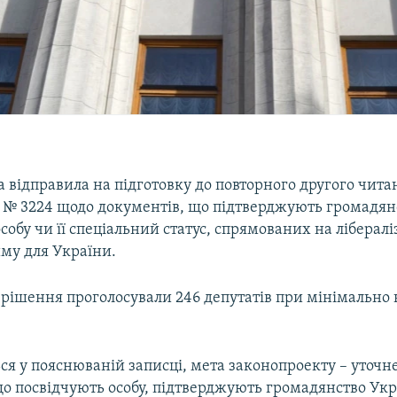
 відправила на підготовку до повторного другого чита
 № 3224 щодо документів, що підтверджують громадян
собу чи її спеціальний статус, спрямованих на ліберал
иму для України.
е рішення проголосували 246 депутатів при мінімально
ся у пояснюваній записці, мета законопроекту – уточн
що посвідчують особу, підтверджують громадянство Укр