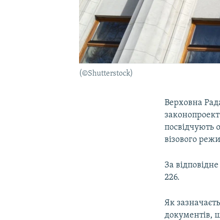
(©Shutterstock)
Верховна Рада
законопроект
посвідчують о
візового реж
За відповідн
226.
Як зазначаєть
документів, 