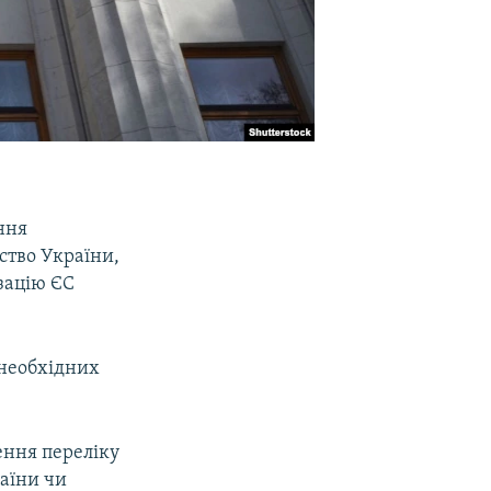
ння
ство України,
ізацію ЄС
 необхідних
ення переліку
аїни чи