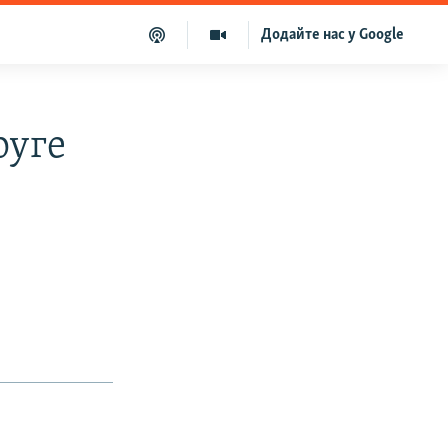
Додайте нас у Google
руге