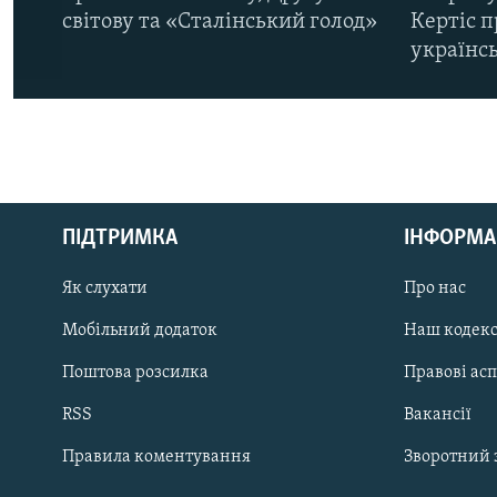
світову та «Сталінський голод»
Кертіс п
українс
КРИМ РЕАЛІЇ
РУС
ПІДТРИМКА
ІНФОРМА
УКР
КТАТ
Як слухати
Про нас
Мобільний додаток
Наш кодек
ДОЛУЧАЙСЯ!
Поштова розсилка
Правові ас
RSS
Вакансії
Правила коментування
Зворотний 
Усі сайти RFE/RL