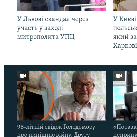
У Львові скандал через
У Києві
участь у заході
польсь
митрополита УПЦ
який за
Харков
98-літній свідок Голодомору
«Поразк
про нинішню війну, Другу
неприпу