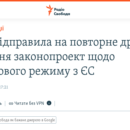
ІЇ
відправила на повторне д
ня законопроект щодо
зового режиму з ЄС
17:21
ь
Читати без VPN
обода як бажане джерело в Google