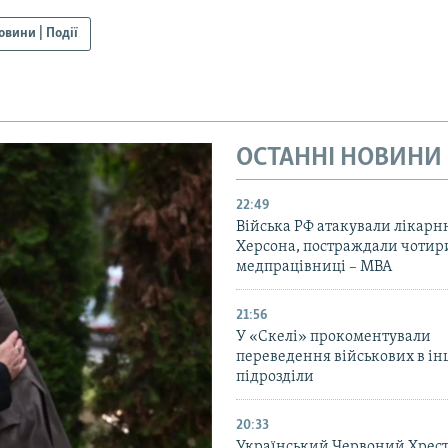
овини | Події
ОСТАННІ НОВИНИ
22:49
Війська РФ атакували лікарн
Херсона, постраждали чотир
медпрацівниці – МВА
21:56
У «Скелі» прокоментували
переведення військових в ін
підрозділи
20:33
Український Червоний Хрест