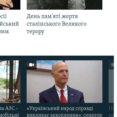
сії
День пам'яті жертв
ійський
сталінського Великого
Крим
терору
на АЗС –
«Український народ справді
Нов
мобільні
викликає захоплення»: сенатор
виж