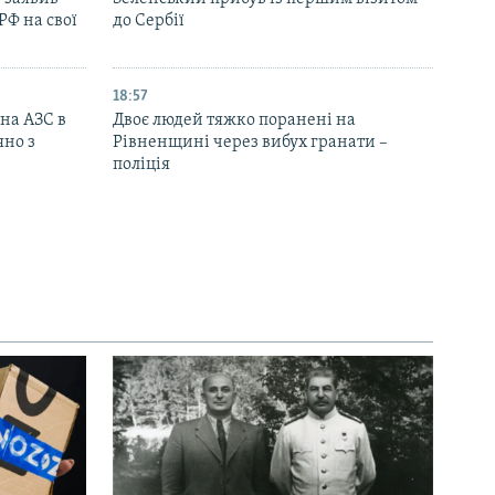
РФ на свої
до Сербії
18:57
 на АЗС в
Двоє людей тяжко поранені на
яно з
Рівненщині через вибух гранати –
поліція