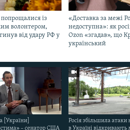
 попрощалися із
«Доставка за межі Ро
ким волонтером,
недоступна»: як рос
гинув від удару РФ у
Ozon «згадав», що 
і
український
а [України]
Росія збільшила атаки 
стима» – сенатор США
в Україні відкривають 