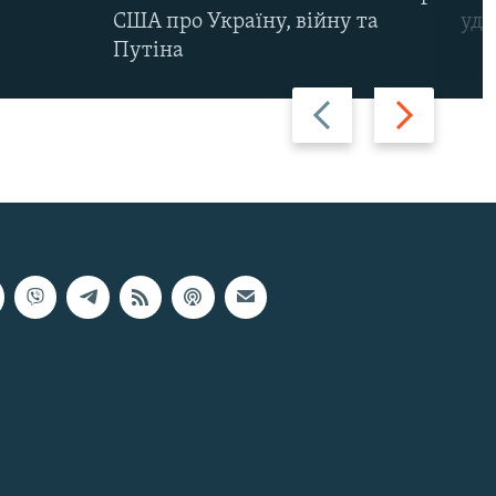
США про Україну, війну та
уда
Путіна
Назад
Вперед