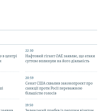
22:30
ю в центрі
Нафтовий гігант ОАЕ заявляє, що атаки
и
суттєво вплинули на його діяльність
20:59
Cенат США схвалив законопроєкт про
ші
санкції проти Росії переважною
більшістю голосів
19:50
 заявив
Зеленський прибув із першим візитом