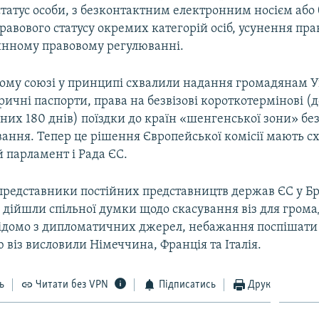
татус особи, з безконтактним електронним носієм або 
авового статусу окремих категорій осіб, усунення пр
инному правовому регулюванні.
ому союзі у принципі схвалили надання громадянам У
ичні паспорти, права на безвізові короткотермінові (д
их 180 днів) поїздки до країн «шенгенської зони» бе
ання. Тепер це рішення Європейської комісії мають с
 парламент і Рада ЄС.
представники постійних представництв держав ЄС у Б
дійшли спільної думки щодо скасування віз для громад
відомо з дипломатичних джерел, небажання поспішати 
ю віз висловили Німеччина, Франція та Італія.
ь
Читати без VPN
Підписатись
Друк