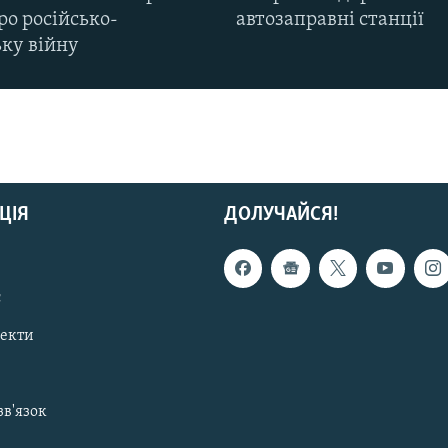
ро російсько-
автозаправні станції
ьку війну
ЦІЯ
ДОЛУЧАЙСЯ!
с
пекти
зв'язок