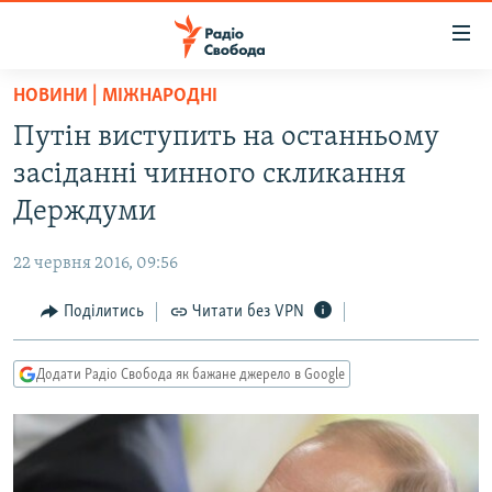
Доступність
посилання
Перейти
НОВИНИ | МІЖНАРОДНІ
до
РАДІО СВОБОДА – 70 РОКІВ
Путін виступить на останньому
основного
ВСЕ ЗА ДОБУ
матеріалу
засіданні чинного скликання
СТАТТІ
Перейти
Держдуми
до
ВІЙНА
ПОЛІТИКА
основної
22 червня 2016, 09:56
РОСІЙСЬКА «ФІЛЬТРАЦІЯ»
ЕКОНОМІКА
навігації
Перейти
Поділитись
Читати без VPN
ДОНБАС.РЕАЛІЇ
СУСПІЛЬСТВО
до
КРИМ.РЕАЛІЇ
КУЛЬТУРА
пошуку
Додати Радіо Свобода як бажане джерело в Google
ТИ ЯК?
СПОРТ
СХЕМИ
УКРАЇНА
КИТАЙ.ВИКЛИКИ
СВІТ