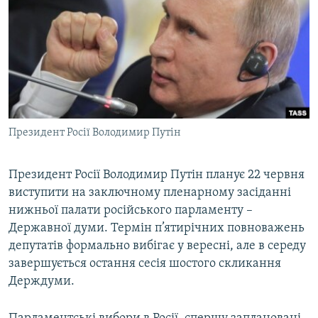
МУЛЬТИМЕДІА
ФОТО
СПЕЦПРОЄКТИ
ПОДКАСТИ
КРИМ РЕАЛІЇ
Президент Росії Володимир Путін
РУС
УКР
Президент Росії Володимир Путін планує 22 червня
виступити на заключному пленарному засіданні
КТАТ
нижньої палати російського парламенту –
Державної думи. Термін п’ятирічних повноважень
ДОЛУЧАЙСЯ!
депутатів формально вибігає у вересні, але в середу
завершується остання сесія шостого скликання
Держдуми.