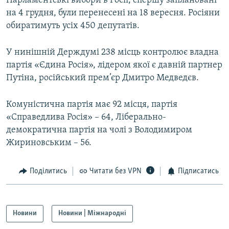
Парламентські вибори в Росії, спершу заплановані
Усі сайти RFE/RL
на 4 грудня, були перенесені на 18 вересня. Росіяни
обиратимуть усіх 450 депутатів.
У нинішній Держдумі 238 місць контролює владна
партія «Єдина Росія», лідером якої є давній партнер
Путіна, російський прем’єр Дмитро Медведєв.
Комуністична партія має 92 місця, партія
«Справедлива Росія» – 64, Ліберально-
демократична партія на чолі з Володимиром
Жириновським – 56.
Поділитись
Читати без VPN
Підписатись
Новини
Новини | Міжнародні