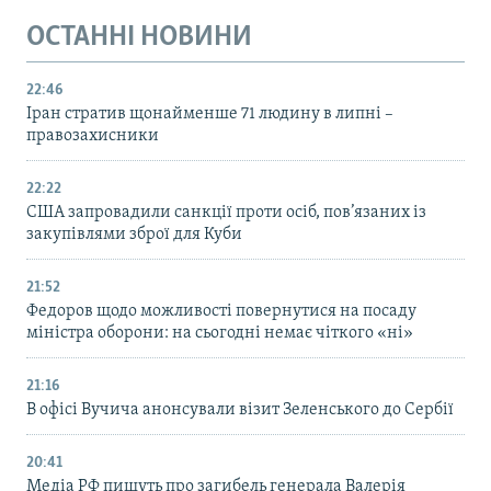
ОСТАННІ НОВИНИ
22:46
Іран стратив щонайменше 71 людину в липні –
правозахисники
22:22
США запровадили санкції проти осіб, пов’язаних із
закупівлями зброї для Куби
21:52
Федоров щодо можливості повернутися на посаду
міністра оборони: на сьогодні немає чіткого «ні»
21:16
В офісі Вучича анонсували візит Зеленського до Сербії
20:41
Медіа РФ пишуть про загибель генерала Валерія