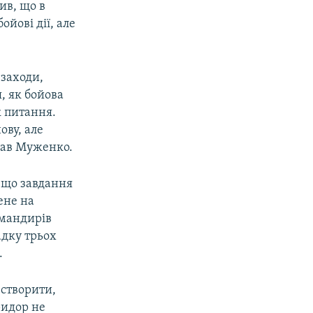
ив, що в
йові дії, але
 заходи,
, як бойова
к питання.
ову, але
азав Муженко.
, що завдання
ене на
омандирів
адку трьох
.
 створити,
ридор не