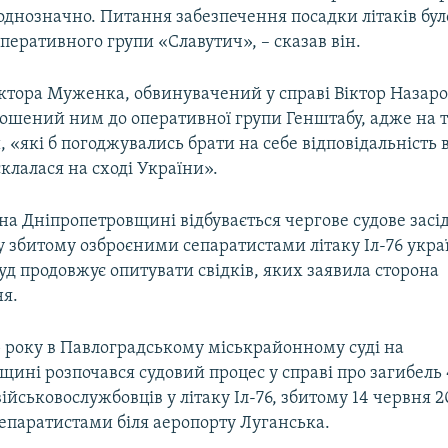
однозначно. Питання забезпечення посадки літаків бу
перативного групи «Славутич», – сказав він.
іктора Муженка, обвинувачений у справі Віктор Назаро
ошений ним до оперативної групи Генштабу, адже на т
 «які б погоджувались брати на себе відповідальність в
 склалася на сході України».
на Дніпропетровщині відбувається чергове судове засід
у збитому озброєними сепаратистами літаку Іл-76 укр
уд продовжує опитувати свідків, яких заявила сторона
я.
5 року в Павлоградському міськрайонному суді на
ині розпочався судовий процес у справі про загибель 
ійськовослужбовців у літаку Іл-76, збитому 14 червня 2
епаратистами біля аеропорту Луганська.