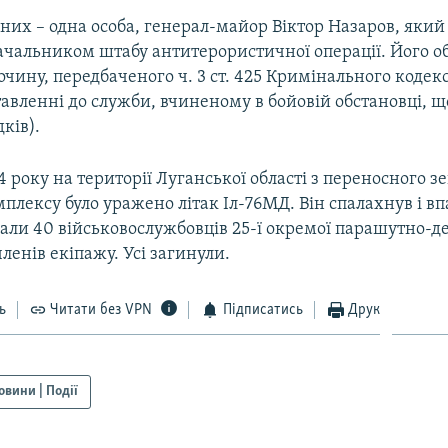
дних – одна особа, генерал-майор Віктор Назаров, яки
 начальником штабу антитерористичної операції. Його 
очину, передбаченого ч. 3 ст. 425 Кримінального кодек
авленні до служби, вчиненому в бойовій обстановці, щ
ків).
4 року на території Луганської області з переносного з
плексу було уражено літак Іл-76МД. Він спалахнув і вп
али 40 військовослужбовців 25-ї окремої парашутно-д
членів екіпажу. Усі загинули.
ь
Читати без VPN
Підписатись
Друк
овини | Події