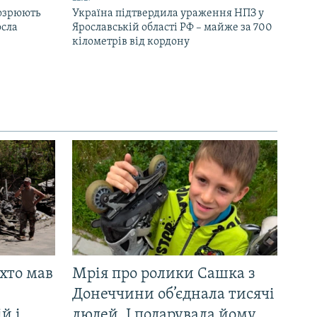
дозрюють
Україна підтвердила ураження НПЗ у
осла
Ярославській області РФ – майже за 700
кілометрів від кордону
 хто мав
Мрія про ролики Сашка з
Донеччини об’єднала тисячі
й і
людей. І подарувала йому