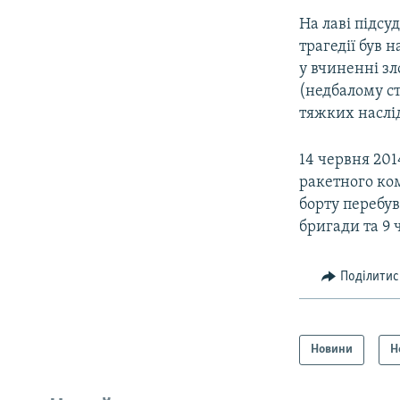
На лаві підсу
трагедії був
у вчиненні зл
(недбалому ст
тяжких наслід
14 червня 201
ракетного ком
борту перебув
бригади та 9 
Поділитис
Новини
Н