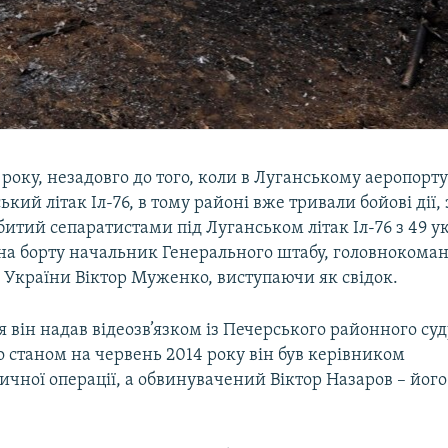
 року, незадовго до того, коли в Луганському аеропорт
ький літак Іл-76, в тому районі вже тривали бойові дії, 
збитий сепаратистами під Луганськом літак Іл-76 з 49 
на борту начальник Генерального штабу, головнокома
 України Віктор Муженко, виступаючи як свідок.
я він надав відеозв’язком із Печерського районного суд
 станом на червень 2014 року він був керівником
чної операції, а обвинувачений Віктор Назаров – його