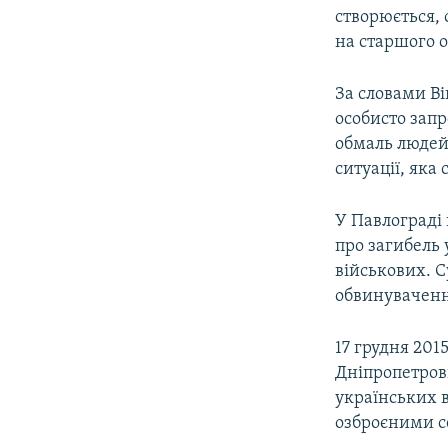
створюється, 
на старшого о
За словами В
особисто запр
обмаль людей,
ситуації, яка
У Павлограді 
про загибель 
військових. С
обвинуваченн
17 грудня 201
Дніпропетровщ
українських в
озброєними с