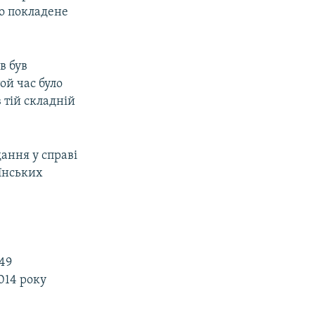
ло покладене
в був
ой час було
 тій складній
ання у справі
аїнських
49
014 року