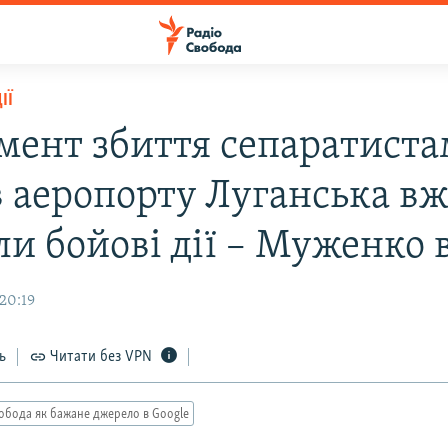
ІЇ
мент збиття сепаратист
в аеропорту Луганська в
и бойові дії – Муженко в
20:19
ь
Читати без VPN
обода як бажане джерело в Google