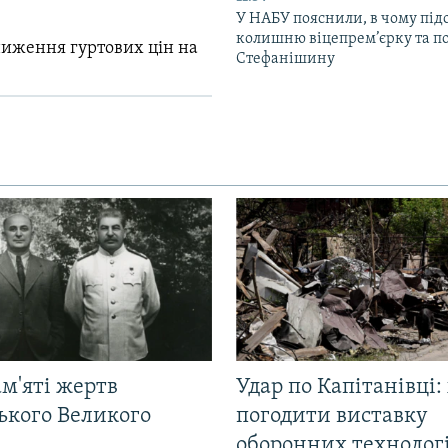
У НАБУ пояснили, в чому пі
колишню віцепрем’єрку та п
зниження гуртових цін на
Стефанішину
м'яті жертв
Удар по Капітанівці:
ького Великого
погодити виставку
оборонних технологі