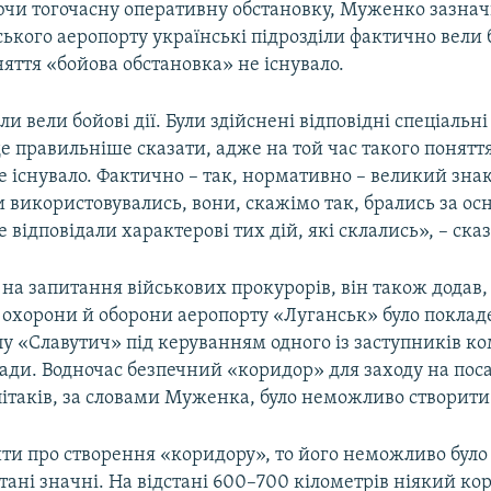
чи тогочасну оперативну обстановку, Муженко зазнач
ького аеропорту українські підрозділи фактично вели бо
няття «бойова обстановка» не існувало.
ли вели бойові дії. Були здійснені відповідні спеціальні
де правильніше сказати, адже на той час такого поняття
е існувало. Фактично – так, нормативно – великий зна
и використовувались, вони, скажімо так, брались за осн
е відповідали характерові тих дій, які склались», – ск
на запитання військових прокурорів, він також додав
 охорони й оборони аеропорту «Луганськ» було поклад
пу «Славутич» під керуванням одного із заступників к
ади. Водночас безпечний «коридор» для заходу на пос
літаків, за словами Муженка, було неможливо створити
ти про створення «коридору», то його неможливо було
тані значні. На відстані 600–700 кілометрів ніякий ко