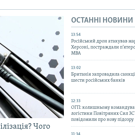
ОСТАННІ НОВИНИ
13:54
Російський дрон атакував ма
Херсоні, постраждали п’ятер
МВА
13:02
Британія запровадила санкці
шести російських банків
12:33
ОГП: колишньому командува
логістики Повітряних Сил З
повідомили про нову підозру
ілізація? Чого
11:34