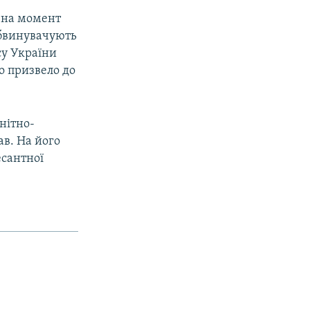
й на момент
обвинувачують
су України
о призвело до
енітно-
ав. На його
есантної