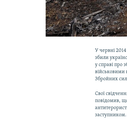
У червні 2014
збили українс
у справі про 
військовими 
Збройних сил
Свої свідченн
повідомив, що
антитерористи
заступником.