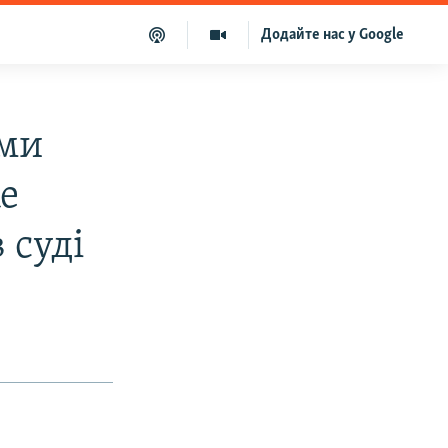
Додайте нас у Google
ами
же
 суді