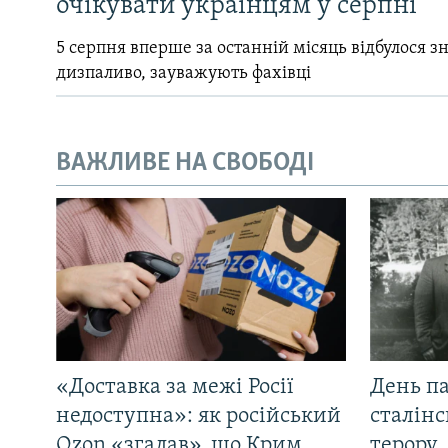
очікувати українцям у серпні
5 серпня вперше за останній місяць відбулося 
дизпаливо, зауважують фахівці
ВАЖЛИВЕ НА СВОБОДІ
«Доставка за межі Росії
День па
недоступна»: як російський
сталінс
Ozon «згадав», що Крим
терору