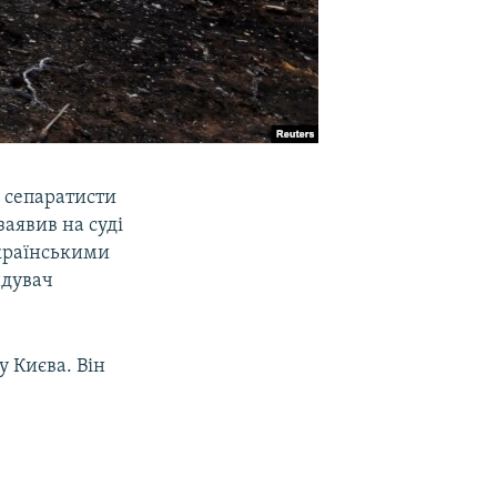
у сепаратисти
заявив на суді
українськими
ндувач
у Києва. Він