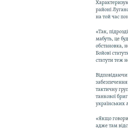
Характеризую
районі Луганс
на той час по
«Так, підрозді
мабуть, це бу
обстановка, н
Бойові статут
статути теж н
Відповідаючи 
забезпечення
тактичну гру
танкової бриг
українських 
«Якщо говори
адже там відс