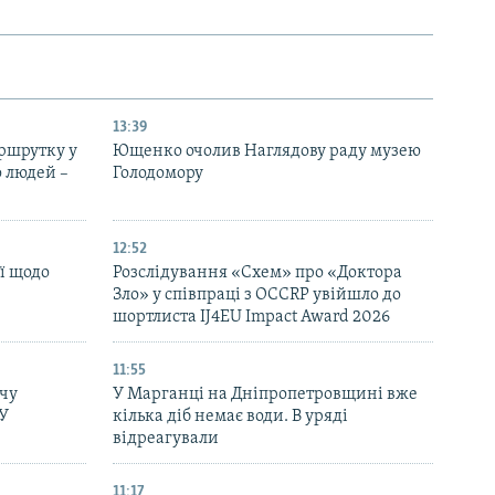
13:39
ршрутку у
Ющенко очолив Наглядову раду музею
о людей –
Голодомору
12:52
ї щодо
Розслідування «Схем» про «Доктора
Зло» у співпраці з OCCRP увійшло до
шортлиста IJ4EU Impact Award 2026
11:55
чу
У Марганці на Дніпропетровщині вже
СУ
кілька діб немає води. В уряді
відреагували
11:17