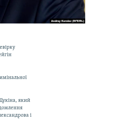
евірку
ейгін
римінальної
Щукіна, який
ідомлення
лександрова і