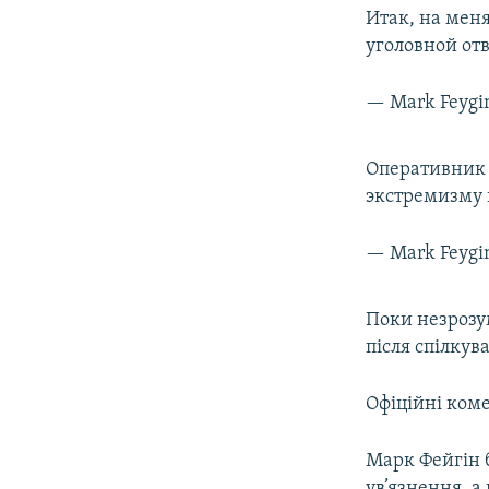
Итак, на мен
уголовной отв
— Mark Feygi
Оперативник 
экстремизму 
— Mark Feygi
Поки незрозум
після спілкува
Офіційні коме
Марк Фейгін б
ув’язнення, а