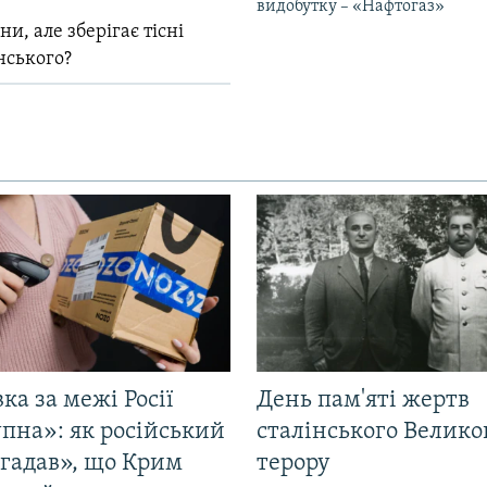
видобутку – «Нафтогаз»
и, але зберігає тісні
нського?
ка за межі Росії
День пам'яті жертв
пна»: як російський
сталінського Велико
згадав», що Крим
терору