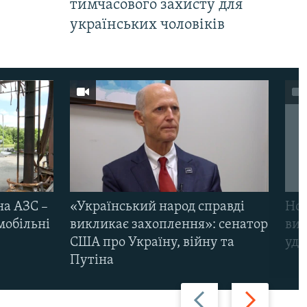
тимчасового захисту для
українських чоловіків
на АЗС –
«Український народ справді
Нов
мобільні
викликає захоплення»: сенатор
виж
США про Україну, війну та
уда
Путіна
Назад
Вперед