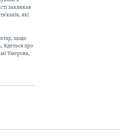
исті закликав
в’язнів, які
татар, щодо
, йдеться про
ьмі Умерова,