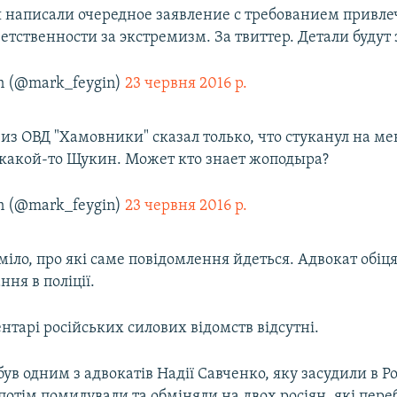
я написали очередное заявление с требованием привле
етственности за экстремизм. За твиттер. Детали будут 
n (@mark_feygin)
23 червня 2016 р.
из ОВД "Хамовники" сказал только, что стуканул на ме
какой-то Щукин. Может кто знает жоподыра?
n (@mark_feygin)
23 червня 2016 р.
іло, про які саме повідомлення йдеться. Адвокат обіц
ння в поліції.
нтарі російських силових відомств відсутні.
ув одним з адвокатів Надії Савченко, яку засудили в Рос
 потім помилували та обміняли на двох росіян, які пере