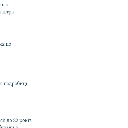
чь к
завтра
ня по
яє подробиці
ії до 22 років
бували в