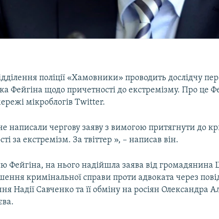
ідділення поліції «Хамовники» проводить дослідчу пер
ка Фейгіна щодо причетності до екстремізму. Про це Ф
ережі мікроблогів Twitter.
не написали чергову заяву з вимогою притягнути до к
ті за екстремізм. За твіттер », – написав він.
єю Фейгіна, на нього надійшла заява від громадянина 
шення кримінальної справи проти адвоката через пов
ня Надії Савченко та її обміну на росіян Олександра А
єва.