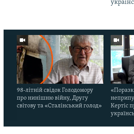
україн
98-літній свідок Голодомору
«Поразк
про нинішню війну, Другу
неприпу
світову та «Сталінський голод»
Кертіс п
українс