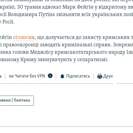
Україні. 30 травня адвокат Марк Фейгін у відкритому л
сії Володимира Путіна звільнити всіх українських політ
 Росії.
ейгін
оголосив
, що долучається до захисту кримських 
і правоохоронці заводять кримінальні справи. Зокрема
пника голови Меджлісу кримськотатарського народу Іл
сованому Криму звинувачують у сепаратизмі.
ь
Читати без VPN
Підписатись
Друк
овини | Політика