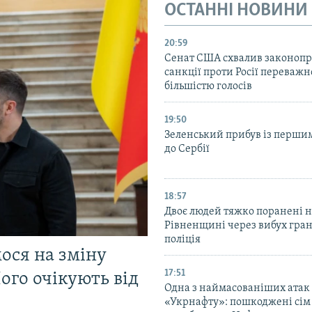
ОСТАННІ НОВИНИ
20:59
Cенат США схвалив законопр
санкції проти Росії переваж
більшістю голосів
19:50
Зеленський прибув із перши
до Сербії
18:57
Двоє людей тяжко поранені 
Рівненщині через вибух гран
поліція
мося на зміну
17:51
ого очікують від
Одна з наймасованіших атак
«Укрнафту»: пошкоджені сім 