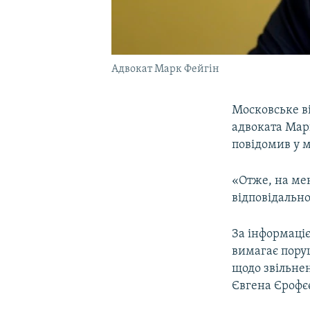
Адвокат Марк Фейгін
Московське в
адвоката Мар
повідомив у м
«Отже, на ме
відповідальнос
За інформаці
вимагає пору
щодо звільнен
Євгена Єрофє