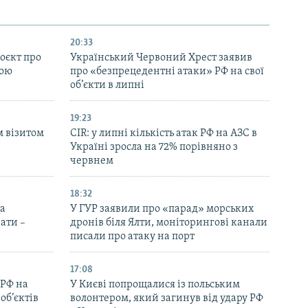
20:33
оєкт про
Український Червоний Хрест заявив
ною
про «безпрецедентні атаки» РФ на свої
об’єкти в липні
19:23
м візитом
CIR: у липні кількість атак РФ на АЗС в
Україні зросла на 72% порівняно з
червнем
18:32
на
У ГУР заявили про «парад» морських
ати –
дронів біля Ялти, моніторингові канали
писали про атаку на порт
17:08
 РФ на
У Києві попрощалися із польським
об’єктів
волонтером, який загинув від удару РФ