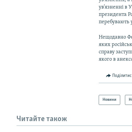
ув’язненні в 
президента Ро
перебувають у
Нещодавно Ф
яких російськ
справу засту
якого в анек
Поділитис
Новини
Н
Читайте також