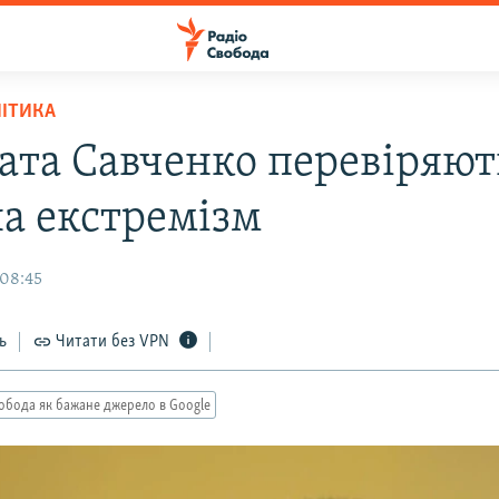
ЛІТИКА
ата Савченко перевіряют
на екстремізм
 08:45
ь
Читати без VPN
обода як бажане джерело в Google