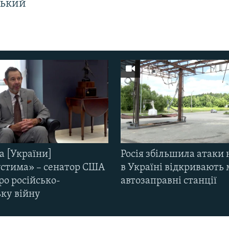
ський
а [України]
Росія збільшила атаки 
стима» – сенатор США
в Україні відкривають 
ро російсько-
автозаправні станції
ьку війну