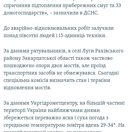
спричинив підтоплення прибережних смуг та 33
Усі сайти RFE/RL
домогосподарств», – зазначили в ДСНС.
До аварійно-відновлювальних робіт залучили
понад півсотні людей і 15 одиниць техніки.
За даними рятувальників, в селі Луги Рахівського
району Закарпатської області також частково
пошкоджено опори двох мостів, але проїзд
транспортних засобів не обмежувався. Сьогодні
спеціальна комісія визначить стан і терміни
відновлення мостів.
За даними Укргідрометцентру, на більшій частині
території України найближчими днями
збережеться переважно ясна і суха погода з
середньою температурою повітря вдень 29-34°. На