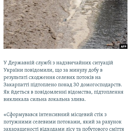
МУЛЬТИМЕДІА
ФОТО
СПЕЦПРОЄКТИ
ПОДКАСТИ
КРИМ РЕАЛІЇ
РУС
У Державній службі з надзвичайних ситуацій
України повідомили, що за минулу добу в
УКР
результаті сходження селевих потоків на
КТАТ
Закарпатті підтоплено понад 30 домогосподарств.
Як йдеться в повідомленні відомства, підтоплення
ДОЛУЧАЙСЯ!
викликала сильна локальна злива.
«Сформувався інтенсивний місцевий стік з
потужними селевими потоками, який за рахунок
захаращеності відходами лісу та побутового сміття