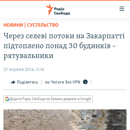
Доступність
посилання
Перейти
НОВИНИ | СУСПІЛЬСТВО
до
РАДІО СВОБОДА – 70 РОКІВ
Через селеві потоки на Закарпатті
основного
ВСЕ ЗА ДОБУ
матеріалу
підтоплено понад 30 будинків –
СТАТТІ
Перейти
рятувальники
до
ВІЙНА
ПОЛІТИКА
основної
27 червня 2016, 11:41
РОСІЙСЬКА «ФІЛЬТРАЦІЯ»
ЕКОНОМІКА
навігації
Перейти
Поділитись
Читати без VPN
ДОНБАС.РЕАЛІЇ
СУСПІЛЬСТВО
до
КРИМ.РЕАЛІЇ
КУЛЬТУРА
пошуку
Додати Радіо Свобода як бажане джерело в Google
ТИ ЯК?
СПОРТ
СХЕМИ
УКРАЇНА
КИТАЙ.ВИКЛИКИ
СВІТ