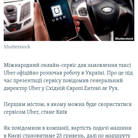
КИТАЙ.ВИКЛИКИ
МУЛЬТИМЕДІА
ФОТО
СПЕЦПРОЄКТИ
Shutterstock
ПОДКАСТИ
Міжнародний онлайн-сервіс для замовлення таксі
КРИМ РЕАЛІЇ
Uber офіційно розпочав роботу в Україні. Про це під
РУС
час презентації сервісу повідомив генеральний
УКР
директор Uber у Східній Європі Ентоні ле Рух.
КТАТ
Першим містом, в якому можна буде скористатися
сервісом Uber, стане Київ
ДОЛУЧАЙСЯ!
Як повідомили в компанії, вартість подачі машини
в Києві становитиме 25 гривень, далі по маршруту