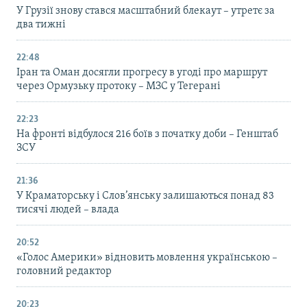
У Грузії знову стався масштабний блекаут – утретє за
два тижні
22:48
Іран та Оман досягли прогресу в угоді про маршрут
через Ормузьку протоку – МЗС у Тегерані
22:23
На фронті відбулося 216 боїв з початку доби – Генштаб
ЗСУ
21:36
У Краматорську і Слов’янську залишаються понад 83
тисячі людей – влада
20:52
«Голос Америки» відновить мовлення українською –
головний редактор
20:23