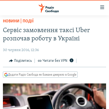
Доступність
посилання
Перейти
НОВИНИ | ПОДІЇ
до
РАДІО СВОБОДА – 70 РОКІВ
Сервіс замовлення таксі Uber
основного
ВСЕ ЗА ДОБУ
матеріалу
розпочав роботу в Україні
СТАТТІ
Перейти
до
30 червня 2016, 12:36
ВІЙНА
ПОЛІТИКА
основної
РОСІЙСЬКА «ФІЛЬТРАЦІЯ»
Поділитись
Читати без VPN
ЕКОНОМІКА
навігації
Перейти
ДОНБАС.РЕАЛІЇ
СУСПІЛЬСТВО
до
Додати Радіо Свобода як бажане джерело в Google
КРИМ.РЕАЛІЇ
КУЛЬТУРА
пошуку
ТИ ЯК?
СПОРТ
СХЕМИ
УКРАЇНА
ПРИАЗОВ’Я
СВІТ