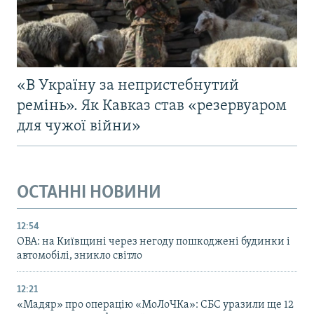
«В Україну за непристебнутий
ремінь». Як Кавказ став «резервуаром
для чужої війни»
ОСТАННІ НОВИНИ
12:54
ОВА: на Київщині через негоду пошкоджені будинки і
автомобілі, зникло світло
12:21
«Мадяр» про операцію «МоЛоЧКа»: СБС уразили ще 12