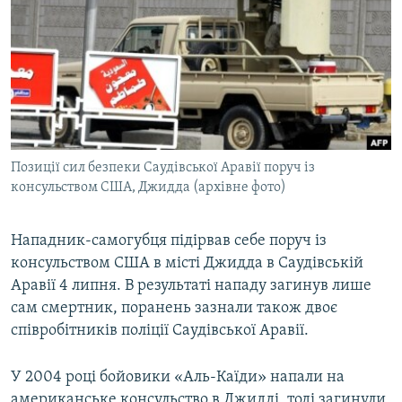
МУЛЬТИМЕДІА
ФОТО
СПЕЦПРОЄКТИ
ПОДКАСТИ
КРИМ РЕАЛІЇ
Позиції сил безпеки Саудівської Аравії поруч із
РУС
консульством США, Джидда (архівне фото)
УКР
Нападник-самогубця підірвав себе поруч із
КТАТ
консульством США в місті Джидда в Саудівській
Аравії 4 липня. В результаті нападу загинув лише
ДОЛУЧАЙСЯ!
сам смертник, поранень зазнали також двоє
співробітників поліції Саудівської Аравії.
У 2004 році бойовики «Аль-Каїди» напали на
американське консульство в Джидді, тоді загинули