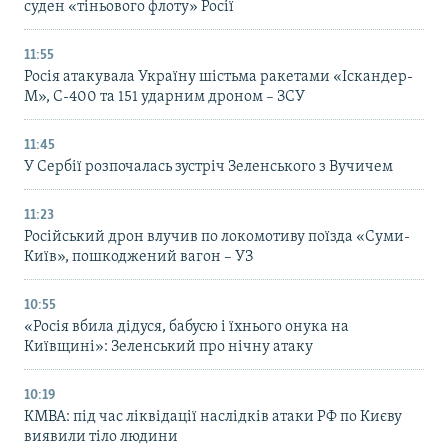
суден «тіньового флоту» Росії
11:55
Росія атакувала Україну шістьма ракетами «Іскандер-
М», С-400 та 151 ударним дроном – ЗСУ
11:45
У Сербії розпочалась зустріч Зеленського з Вучичем
11:23
Російський дрон влучив по локомотиву поїзда «Суми-
Київ», пошкоджений вагон – УЗ
10:55
«Росія вбила дідуся, бабусю і їхнього онука на
Київщині»: Зеленський про нічну атаку
10:19
КМВА: під час ліквідації наслідків атаки РФ по Києву
виявили тіло людини