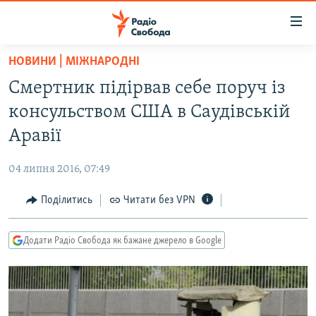
Доступність
посилання
Перейти
НОВИНИ | МІЖНАРОДНІ
до
РАДІО СВОБОДА – 70 РОКІВ
Смертник підірвав себе поруч із
основного
ВСЕ ЗА ДОБУ
матеріалу
консульством США в Саудівській
СТАТТІ
Перейти
Аравії
до
ВІЙНА
ПОЛІТИКА
основної
04 липня 2016, 07:49
РОСІЙСЬКА «ФІЛЬТРАЦІЯ»
ЕКОНОМІКА
навігації
Перейти
Поділитись
Читати без VPN
ДОНБАС.РЕАЛІЇ
СУСПІЛЬСТВО
до
КРИМ.РЕАЛІЇ
КУЛЬТУРА
пошуку
Додати Радіо Свобода як бажане джерело в Google
ТИ ЯК?
СПОРТ
СХЕМИ
УКРАЇНА
КИТАЙ.ВИКЛИКИ
СВІТ