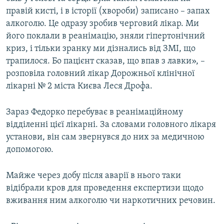
Усі сайти RFE/RL
правій кисті, і в історії (хвороби) записано – запах
алкоголю. Це одразу зробив черговий лікар. Ми
його поклали в реанімацію, зняли гіпертонічний
криз, і тільки зранку ми дізнались від ЗМІ, що
трапилося. Бо пацієнт сказав, що впав з лавки», –
розповіла головний лікар Дорожньої клінічної
лікарні № 2 міста Києва Леся Дрофа.
Зараз Федорко перебуває в реанімаційному
відділенні цієї лікарні. За словами головного лікаря
установи, він сам звернувся до них за медичною
допомогою.
Майже через добу після аварії в нього таки
відібрали кров для проведення експертизи щодо
вживання ним алкоголю чи наркотичних речовин.