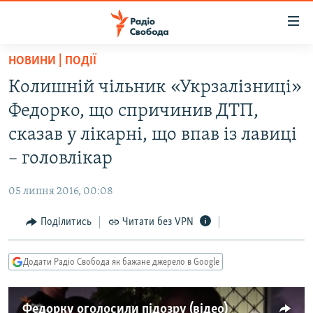
Доступність
посилання
Перейти
НОВИНИ | ПОДІЇ
до
РАДІО СВОБОДА – 70 РОКІВ
Колишній чільник «Укрзалізниці»
основного
ВСЕ ЗА ДОБУ
матеріалу
Федорко, що спричинив ДТП,
СТАТТІ
Перейти
сказав у лікарні, що впав із лавиці
до
ВІЙНА
ПОЛІТИКА
– головлікар
основної
РОСІЙСЬКА «ФІЛЬТРАЦІЯ»
ЕКОНОМІКА
навігації
05 липня 2016, 00:08
Перейти
ДОНБАС.РЕАЛІЇ
СУСПІЛЬСТВО
до
Поділитись
Читати без VPN
КРИМ.РЕАЛІЇ
КУЛЬТУРА
пошуку
ТИ ЯК?
СПОРТ
Додати Радіо Свобода як бажане джерело в Google
СХЕМИ
УКРАЇНА
КИТАЙ.ВИКЛИКИ
СВІТ
Федорку оголосили підозру (відео)