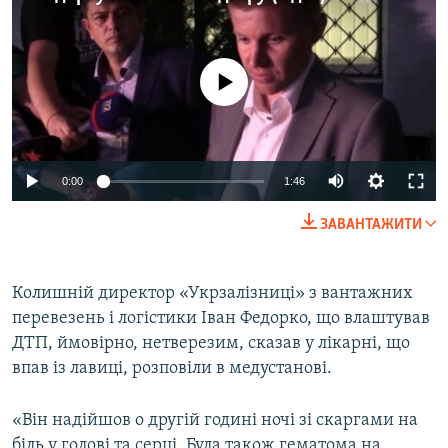
МУЛЬТИМЕДІА
ФОТО
No media source currently available
СПЕЦПРОЄКТИ
ПОДКАСТИ
КРИМ РЕАЛІЇ
0:00
1:46
РУС
ЗАВАНТАЖИТИ
УКР
КТАТ
Колишній директор «Укрзалізниці» з вантажних
перевезень і логістики Іван Федорко, що влаштував
ДОЛУЧАЙСЯ!
ДТП, ймовірно, нетверезим, сказав у лікарні, що
впав із лавиці, розповіли в медустанові.
«Він надійшов о другій годині ночі зі скаргами на
біль у голові та серці. Була також гематома на