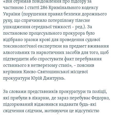
«Він отримав повідомлення про підозру за
частиною 1 статті 286 Кримінального кодексу
України (порушення правил безпеки дорожнього
руху, що спричинило потерпілому тілесне
ушкодження середньої тяжкості – ред.). За
постановою процесуального прокурора було
відібрано зразки крові для проведення судової
токсикологічної експертизи на предмет вживання
алкогольних та наркотичних засобів для того, щоб
підтвердити або спростувати факт перебування
останнього в нетверезому стані», – пояснив
керівник Києво-Святошинської місцевої
прокуратури Юрій Дмитрунь.
За словами представників прокуратури та поліції,
які прибули в лікарню, де зараз перебуває Федорко,
підозрюваний відмовився надавати будь-які
свідчення слідчим, мотивуючи це відсутністю