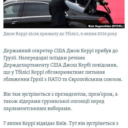
МУЛЬТИМЕДІА
ФОТО
СПЕЦПРОЄКТИ
Джон Керрі після прильоту до Тбілісі, 6 липня 2016 року
ПОДКАСТИ
Державний секретар США Джон Керрі прибув до
КРИМ РЕАЛІЇ
Грузії. Напередодні поїздки речник
РУС
Держдепартаменту США Джош Кербі повідомив,
УКР
що у Тбілісі Керрі обговорюватиме питання
КТАТ
зближення Грузії з НАТО та Європейським союзом.
Він там зустрінеться з президентом, прем’єром, а
ДОЛУЧАЙСЯ!
також лідерами грузинської опозиції перед
парламентськими виборами.
7 липня Керрі відвідає Київ. Тут він зустрінеться з