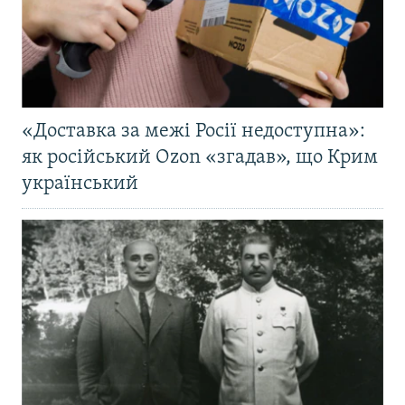
«Доставка за межі Росії недоступна»:
як російський Ozon «згадав», що Крим
український