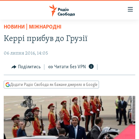
Доступність
посилання
Перейти
НОВИНИ | МІЖНАРОДНІ
до
РАДІО СВОБОДА – 70 РОКІВ
Керрі прибув до Грузії
основного
ВСЕ ЗА ДОБУ
матеріалу
06 липня 2016, 14:05
СТАТТІ
Перейти
до
ВІЙНА
ПОЛІТИКА
Поділитись
Читати без VPN
основної
РОСІЙСЬКА «ФІЛЬТРАЦІЯ»
ЕКОНОМІКА
навігації
Додати Радіо Свобода як бажане джерело в Google
Перейти
ДОНБАС.РЕАЛІЇ
СУСПІЛЬСТВО
до
КРИМ.РЕАЛІЇ
КУЛЬТУРА
пошуку
ТИ ЯК?
СПОРТ
СХЕМИ
УКРАЇНА
КИТАЙ.ВИКЛИКИ
СВІТ