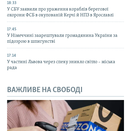
18:33
У СБУ заявили про ураження кораблів берегової
охорони ФСБ в окупованій Керчі й НПЗ в Ярославлі
17:45
У Німеччині заарештували громадянина України за
підозрою в шпигунстві
17:14
У частині Львова через спеку зникло світло – міська
рада
ВАЖЛИВЕ НА СВОБОДІ