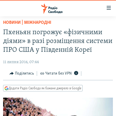
Доступність
посилання
Перейти
НОВИНИ | МІЖНАРОДНІ
до
РАДІО СВОБОДА – 70 РОКІВ
Пхеньян погрожує «фізичними
основного
ВСЕ ЗА ДОБУ
матеріалу
діями» в разі розміщення системи
СТАТТІ
Перейти
ПРО США у Південній Кореї
до
ВІЙНА
ПОЛІТИКА
основної
11 липня 2016, 07:44
РОСІЙСЬКА «ФІЛЬТРАЦІЯ»
ЕКОНОМІКА
навігації
Перейти
Поділитись
Читати без VPN
ДОНБАС.РЕАЛІЇ
СУСПІЛЬСТВО
до
КРИМ.РЕАЛІЇ
КУЛЬТУРА
пошуку
Додати Радіо Свобода як бажане джерело в Google
ТИ ЯК?
СПОРТ
СХЕМИ
УКРАЇНА
КИТАЙ.ВИКЛИКИ
СВІТ