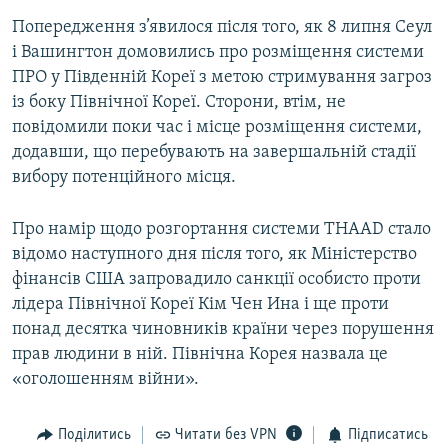
Усі сайти RFE/RL
Попередження з’явилося після того, як 8 липня Сеул
і Вашингтон домовились про розміщення системи
ПРО у Південній Кореї з метою стримування загроз
із боку Північної Кореї. Сторони, втім, не
повідомили поки час і місце розміщення системи,
додавши, що перебувають на завершальній стадії
вибору потенційного місця.
Про намір щодо розгортання системи THAAD стало
відомо наступного дня після того, як Міністерство
фінансів США запровадило санкції особисто проти
лідера Північної Кореї Кім Чен Ина і ще проти
понад десятка чиновників країни через порушення
прав людини в ній. Північна Корея назвала це
«оголошенням війни».
Поділитись
Читати без VPN
Підписатись