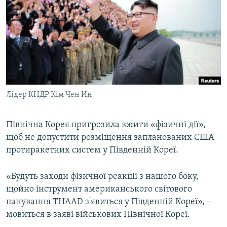
МУЛЬТИМЕДІА
ФОТО
СПЕЦПРОЄКТИ
ПОДКАСТИ
КРИМ РЕАЛІЇ
Лідер КНДР Кім Чен Ин
РУС
УКР
Північна Корея пригрозила вжити «фізичні дії»,
щоб не допустити розміщення запланованих США
КТАТ
протиракетних систем у Південній Кореї.
ДОЛУЧАЙСЯ!
«Будуть заходи фізичної реакції з нашого боку,
щойно інструмент американського світового
панування THAAD з'явиться у Південній Кореї», –
мовиться в заяві військових Північної Кореї.