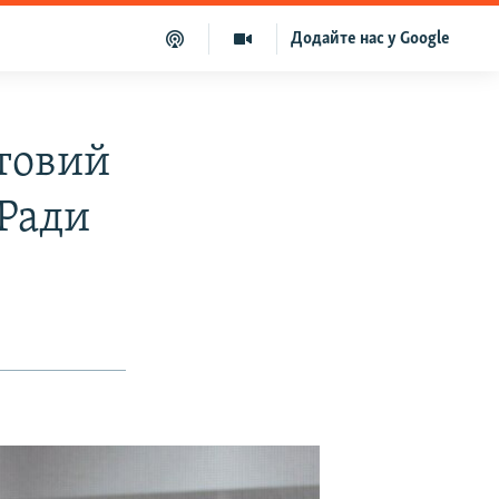
Додайте нас у Google
товий
 Ради