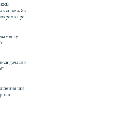
ький
ав спікер. За
зокрема про
арламенту
їх
лися дочасно
ії
вищення цін
орних