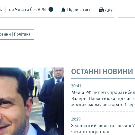
ь
Читати без VPN
Підписатись
Друк
овини | Політика
ОСТАННІ НОВИНИ
20:41
Медіа РФ пишуть про загибел
Валерія Плохотнюка під час в
московському ресторані 1 се
19:29
Зеленський звільнив послів 
чотирьох країнах