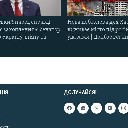
ський народ справді
Нова небезпека для Ха
є захоплення»: сенатор
виживає місто під рос
Україну, війну та
ударами | Донбас Реалі
ЦІЯ
ДОЛУЧАЙСЯ!
с
пекти