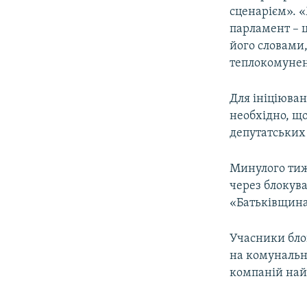
сценарієм». «
парламент – ц
його словами
теплокомунене
Для ініціюва
необхідно, що
депутатських
Минулого тиж
через блокува
«Батьківщина
Учасники бло
на комунальні
компаній най