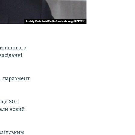
нинішнього
засіданні
о…парламент
 ще 80 з
рали новий
країнським