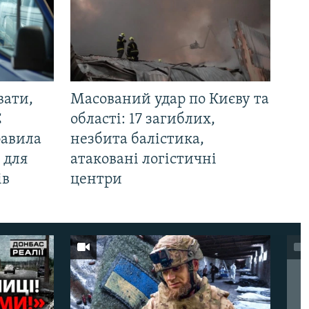
вати,
Масований удар по Києву та
С
області: 17 загиблих,
равила
незбита балістика,
 для
атаковані логістичні
ів
центри