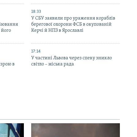
18:33
У СБУ заявили про ураження кораблів
біювання
берегової охорони ФСБ в окупованій
 його
Керчі й НПЗ в Ярославлі
17:14
У частині Львова через спеку зникло
озрою в
світло – міська рада