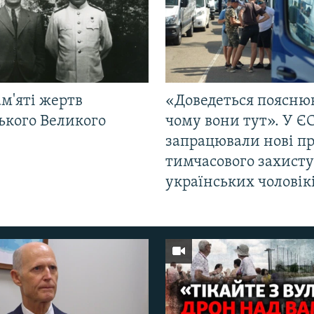
м'яті жертв
«Доведеться поясню
ького Великого
чому вони тут». У Є
запрацювали нові п
тимчасового захисту
українських чоловік