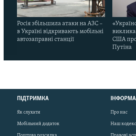
Росія збільшила атаки на АЗС –
«Україн
в Україні відкривають мобільні
виклика
автозаправні станції
США про 
Путіна
КРИМ РЕАЛІЇ
РУС
ПІДТРИМКА
ІНФОРМА
УКР
КТАТ
Як слухати
Про нас
Мобільний додаток
Наш кодек
ДОЛУЧАЙСЯ!
Поштова розсилка
Правові ас