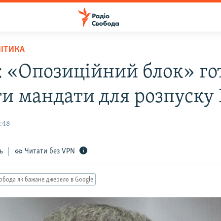
ЛІТИКА
: «Опозиційний блок» го
ти мандати для розпуску
1:48
ь
Читати без VPN
обода як бажане джерело в Google