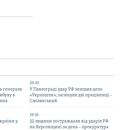
20:01
ь генерала
У Павлограді удар РФ знищив депо
ибуху в
«Укрпошти», загинули дві працівниці –
рпня
Смілянський
19:10
України у
22 людини постраждали від ударів РФ
на Херсонщині за день – прокуратура