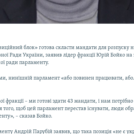
зиційний блок» готова скласти мандати для розпуску 
ної Ради України, заявив лідер фракції Юрій Бойко на 
ої ради парламенту.
ами, нинішній парламент «або повинен працювати, аб
ї фракції – ми готові здати 43 мандати, і нам потрібно
я того, щоб цей парламент перестав існувати, люди об
нту», – сказав Бойко.
енту Андрій Парубій заявив, що така позиція «не є у