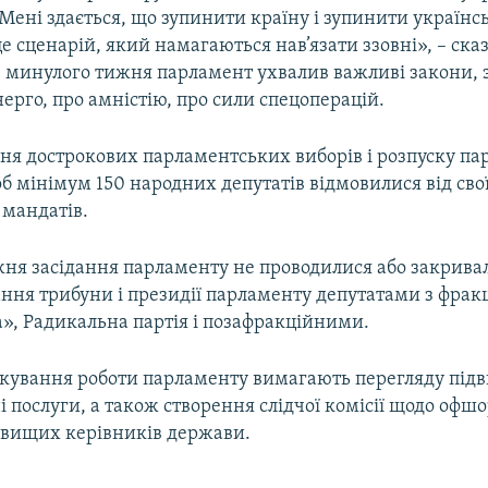
Мені здається, що зупинити країну і зупинити українс
е сценарій, який намагаються нав’язати ззовні», – сказ
, минулого тижня парламент ухвалив важливі закони, 
рго, про амністію, про сили спецоперацій.
ння дострокових парламентських виборів і розпуску п
б мінімум 150 народних депутатів відмовилися від сво
 мандатів.
ня засідання парламенту не проводилися або закрива
ння трибуни і президії парламенту депутатами з фракц
», Радикальна партія і позафракційними.
кування роботи парламенту вимагають перегляду під
 послуги, а також створення слідчої комісії щодо офш
вищих керівників держави.