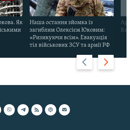
ркова. Як
Наша остання зйомка із
Арм
ійськими
загиблим Олексієм Юковим:
Киї
ї
«Ризикуючи всім». Евакуація
тіл військових ЗСУ та армії РФ
Назад
Вперед