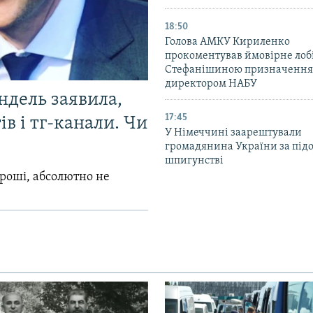
18:50
Голова АМКУ Кириленко
прокоментував ймовірне ло
Стефанішиною призначення
директором НАБУ
ндель заявила,
17:45
в і тг-канали. Чи
У Німеччині заарештували
громадянина України за під
шпигунстві
гроші, абсолютно не