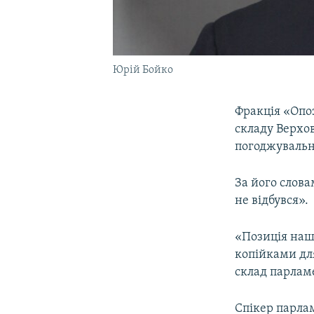
Юрій Бойко
Фракція «Опо
складу Верхов
погоджувальн
За його слов
не відбувся».
«Позиція нашо
копійками дл
склад парламе
Спікер парлам