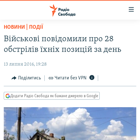
Доступність
посилання
Перейти
НОВИНИ | ПОДІЇ
до
РАДІО СВОБОДА – 70 РОКІВ
Військові повідомили про 28
основного
ВСЕ ЗА ДОБУ
матеріалу
обстрілів їхніх позицій за день
СТАТТІ
Перейти
до
13 липня 2016, 19:28
ВІЙНА
ПОЛІТИКА
основної
РОСІЙСЬКА «ФІЛЬТРАЦІЯ»
Поділитись
Читати без VPN
ЕКОНОМІКА
навігації
Перейти
ДОНБАС.РЕАЛІЇ
СУСПІЛЬСТВО
до
Додати Радіо Свобода як бажане джерело в Google
КРИМ.РЕАЛІЇ
КУЛЬТУРА
пошуку
ТИ ЯК?
СПОРТ
СХЕМИ
УКРАЇНА
ПРИАЗОВ’Я
СВІТ