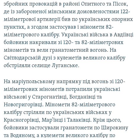
збройних провокацій в районі Опитного та Пісок,
де із забороненої мінськими домовленостями 122-
Усі сайти RFE/RL
міліметрової артилерії бив по українських опорних
пунктах, а згодом застосував і міномети 82-
міліметрового калібру. Українські війська в Авдіївці
бойовики накривали зі 120- та 82-міліметрових
мінометів та вели гранатометний вогонь. На
Світлодарській дузі з кулеметів великого калібру
обстріляли селище Луганське.
На маріупольському напрямку під вогонь зі 120-
міліметрових мінометів потрапили українські
військові у Старогнатівці, Богданівці та
Новогригорівці. Міномети 82-міліметрового
калібру стріляли по українських військах у
Красногорівці, Мар’їнці і Талаківці. Крім цього,
бойовики застосували гранатомети по Широкину
та Водяному, а кулемети великого калібру по