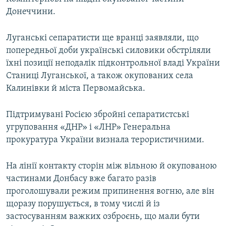
Донеччини.
Луганські сепаратисти ще вранці заявляли, що
попередньої доби українські силовики обстріляли
їхні позиції неподалік підконтрольної владі України
Станиці Луганської, а також окупованих села
Калинівки й міста Первомайська.
Підтримувані Росією збройні сепаратистські
угруповання «ДНР» і «ЛНР» Генеральна
прокуратура України визнала терористичними.
На лінії контакту сторін між вільною й окупованою
частинами Донбасу вже багато разів
проголошували режим припинення вогню, але він
щоразу порушується, в тому числі й із
застосуванням важких озброєнь, що мали бути