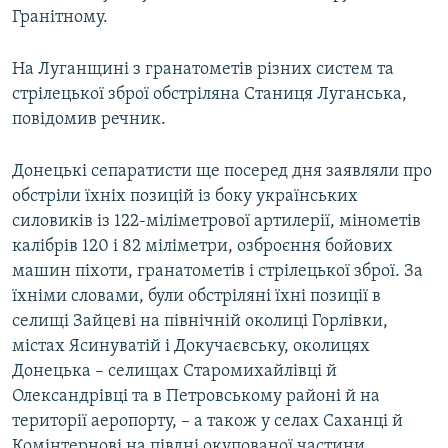
Гранітному.
На Луганщині з гранатометів різних систем та
стрілецької зброї обстріляна Станиця Луганська,
повідомив речник.
Донецькі сепаратисти ще посеред дня заявляли про
обстріли їхніх позицій із боку українських
силовиків із 122-міліметрової артилерії, мінометів
калібрів 120 і 82 міліметри, озброєння бойових
машин піхоти, гранатометів і стрілецької зброї. За
їхніми словами, були обстріляні їхні позиції в
селищі Зайцеві на північній околиці Горлівки,
містах Ясинуватій і Докучаєвську, околицях
Донецька – селищах Старомихайлівці й
Олександрівці та в Петровському районі й на
території аеропорту, – а також у селах Саханці й
Комінтернові на півдні окупованої частини