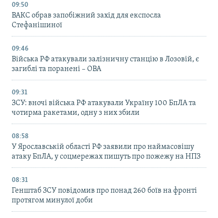
09:50
ВАКС обрав запобіжний захід для експосла
Стефанішиної
09:46
Війська РФ атакували залізничну станцію в Лозовій, є
загиблі та поранені – ОВА
09:31
ЗСУ: вночі війська РФ атакували Україну 100 БпЛА та
чотирма ракетами, одну з них збили
08:58
У Ярославській області РФ заявили про наймасовішу
атаку БпЛА, у соцмережах пишуть про пожежу на НПЗ
08:31
Генштаб ЗСУ повідомив про понад 260 боїв на фронті
протягом минулої доби