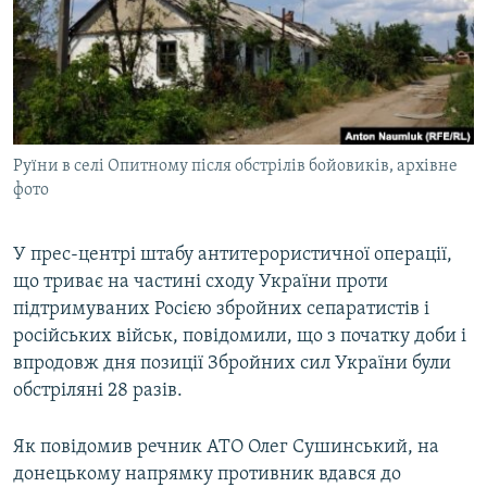
КИТАЙ.ВИКЛИКИ
МУЛЬТИМЕДІА
ФОТО
СПЕЦПРОЄКТИ
Руїни в селі Опитному після обстрілів бойовиків, архівне
ПОДКАСТИ
фото
КРИМ РЕАЛІЇ
У прес-центрі штабу антитерористичної операції,
РУС
що триває на частині сходу України проти
УКР
підтримуваних Росією збройних сепаратистів і
російських військ, повідомили, що з початку доби і
КТАТ
впродовж дня позиції Збройних сил України були
обстріляні 28 разів.
ДОЛУЧАЙСЯ!
Як повідомив речник АТО Олег Сушинський, на
донецькому напрямку противник вдався до