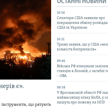
ОСТАННІ НОВИНИ
10:54
Сенатори США заявили про
покращення обміну розвідд
США та Україною
10:21
Трамп заявив, що у США «ве
кількість боєприпасів»
09:46
Війська РФ атакували залізн
станцію в Лозовій, є загиблі 
– ОВА
ерів є».
08:58
У Ярославській області РФ за
наймасовішу атаку БпЛА, у 
пишуть про пожежу на НПЗ
 інструменти, що рятують