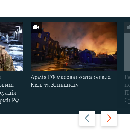
з
Армія РФ масовано атакувала
Рят
овим:
Київ та Київщину
пов
куація
Про
рмії РФ
Яр
Назад
Вперед