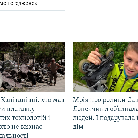
уло погоджено»
 Капітанівці: хто мав
Мрія про ролики Са
ти виставку
Донеччини об’єднала
их технологій і
людей. І подарувала
хто не визнає
дім
дальності