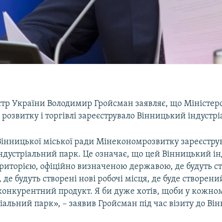
стр України Володимир Гройсман заявляє, що Міністер
розвитку і торгівлі зареєструвало Вінницький індустр
Вінницької міської ради Мінекономрозвитку зареєстру
ндустріальний парк. Це означає, що цей Вінницький і
ериторією, офіційно визначеною державою, де будуть ст
 де будуть створені нові робочі місця, де буде створени
онкурентний продукт. Я би дуже хотів, щоби у кожном
іальний парк», – заявив Гройсман під час візиту до Ві