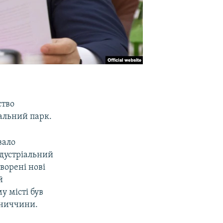
ство
іальний парк.
вало
ндустріальний
ворені нові
й
у місті був
нниччини.