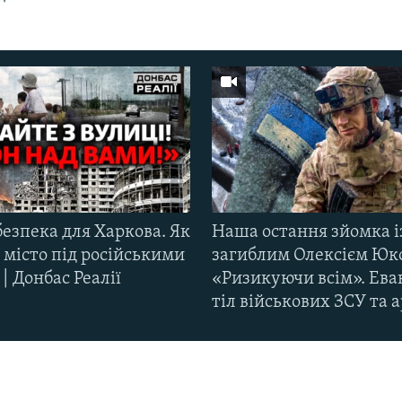
езпека для Харкова. Як
Наша остання зйомка і
 місто під російськими
загиблим Олексієм Юк
| Донбас Реалії
«Ризикуючи всім». Ева
тіл військових ЗСУ та а