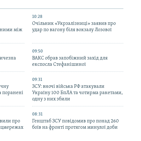
10:28
Очільник «Укрзалізниці» заявив про
аними між
удар по вагону біля вокзалу Лозової
09:50
личезна
ВАКС обрав запобіжний захід для
експосла Стефанішиної
09:31
ичну
ЗСУ: вночі війська РФ атакували
та поранені
Україну 100 БпЛА та чотирма ракетами,
одну з них збили
08:31
явили про
Генштаб ЗСУ повідомив про понад 260
соцмережах
боїв на фронті протягом минулої доби