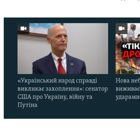
«Український народ справді
Нова неб
викликає захоплення»: сенатор
виживає
США про Україну, війну та
ударами 
Путіна
КРИМ РЕАЛІЇ