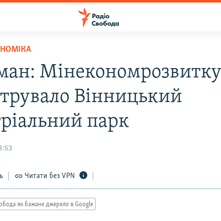
ОНОМІКА
ман: Мінекономрозвитк
струвало Вінницький
тріальний парк
8:53
ь
Читати без VPN
обода як бажане джерело в Google