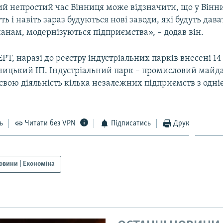
кий непростий час Вінниця може відзначити, що у Він
ть і навіть зараз будуються нові заводи, які будуть дава
анам, модернізуються підприємства», – додав він.
Т, наразі до реєстру індустріальних парків внесені 14
нницький ІП. Індустріальний парк – промисловий майд
свою діяльність кілька незалежних підприємств з одніє
ь
Читати без VPN
Підписатись
Друк
овини | Економіка