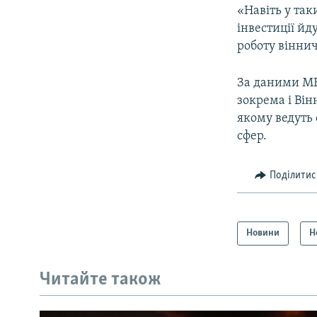
«Навіть у та
інвестиції йду
роботу віннич
За даними МЕР
зокрема і Ві
якому ведуть 
сфер.
Поділитис
Новини
Н
Читайте також