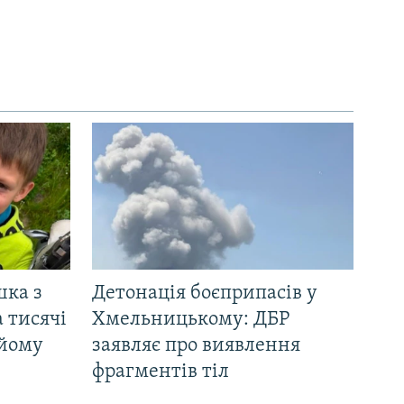
шка з
Детонація боєприпасів у
 тисячі
Хмельницькому: ДБР
 йому
заявляє про виявлення
фрагментів тіл