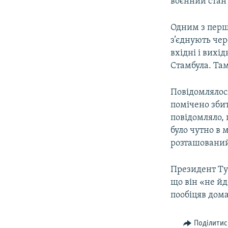
воєнний стан
Одним з перши
з’єднують чер
вхідні і вихі
Стамбула. Та
Повідомлялося
помічено збит
повідомляло, 
було чутно в м
розташований
Президент Тур
що він «не йд
пообіцяв дом
Поділитис