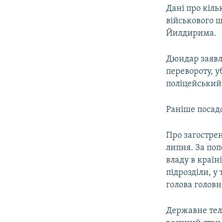
Дані про кіль
військового 
Йилдирима.
Дюндар заявл
перевороту, у
поліцейський 
Раніше посадо
Про загостренн
липня. За по
владу в країн
підрозділи, у
голова головн
Державне тел