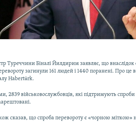
стр Туреччини Біналі Йилдирим заявляє, що внаслідок
еревороту загинули 161 людей і 1440 поранені. Про це в
алу Habertürk.
ми, 2839 військовослужбовців, які підтримують спроб
аарештовані.
ож сказав, що спроба перевороту є «чорною міткою» н