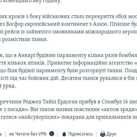
 і комендантську годину.
х кроків з боку військових стало перекриття обох мос
ез Босфор європейський континент з Азією. Пізніше бул
дні рейси із зайнятого змовниками міжнародного аеро
м розмістили танки.
, що в Анкарі будівлю парламенту кілька разів бомбил
тя кількох літаків. Приватне інформаційне агентство 
що біля будівлі парламенту були розгорнуті танки. Поо
істі під час бойових дій. Десятки танків рухалися в бік 
 уряд.
еччини Реджеп Тайїп Ердоган прибув в Стамбул 16 лип
е з посади». Він також назвав повстання «актом зради
агатися «найсуворіших» покарань для прихильників пе
ь
Читати без VPN
Підписатись
Друк