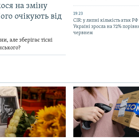
мося на зміну
19:23
ого очікують від
CIR: у липні кількість атак РФ
Україні зросла на 72% порівн
червнем
и, але зберігає тісні
нського?