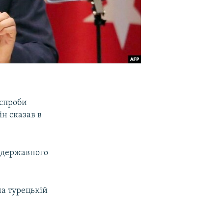
 спроби
ін сказав в
и державного
а турецькій