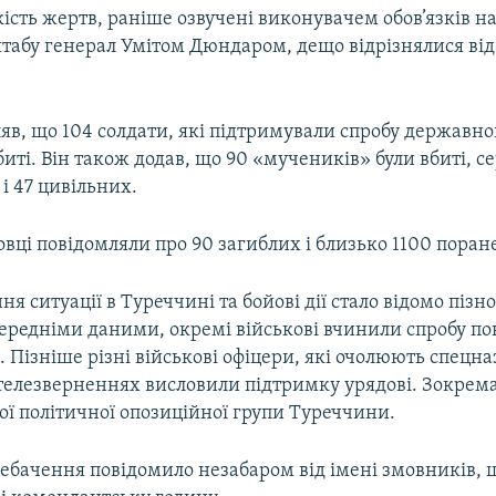
кість жертв, раніше озвучені виконувачем обов’язків 
штабу генерал Умітом Дюндаром, дещо відрізнялися ві
яв, що 104 солдати, які підтримували спробу державно
биті. Він також додав, що 90 «мучеників» були вбиті, с
і 47 цивільних.
вці повідомляли про 90 загиблих і близько 1100 поран
я ситуації в Туреччині та бойові дії стало відомо пізно
передніми даними, окремі військові вчинили спробу п
і. Пізніше різні військові офіцери, які очолюють спецназ
 телезверненнях висловили підтримку урядові. Зокрема,
ої політичної опозиційної групи Туреччини.
ебачення повідомило незабаром від імені змовників,