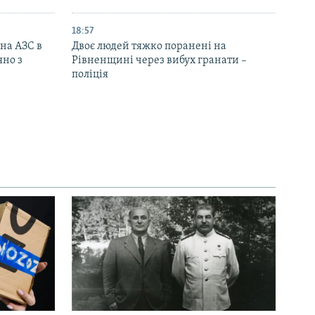
18:57
 на АЗС в
Двоє людей тяжко поранені на
яно з
Рівненщині через вибух гранати –
поліція