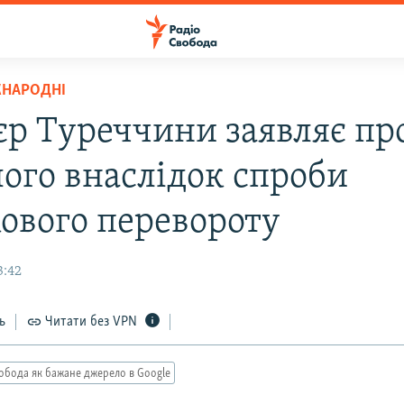
ЖНАРОДНІ
єр Туреччини заявляє про
лого внаслідок спроби
кового перевороту
3:42
ь
Читати без VPN
обода як бажане джерело в Google