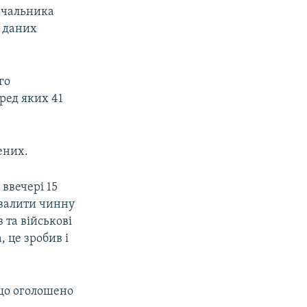
начальника
д даних
го
еред яких 41
ених.
 ввечері 15
овалити чинну
 та військові
 це зробив і
 що оголошено