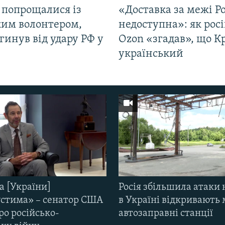
 попрощалися із
«Доставка за межі Ро
ким волонтером,
недоступна»: як рос
гинув від удару РФ у
Ozon «згадав», що 
і
український
а [України]
Росія збільшила атаки 
стима» – сенатор США
в Україні відкривають 
ро російсько-
автозаправні станції