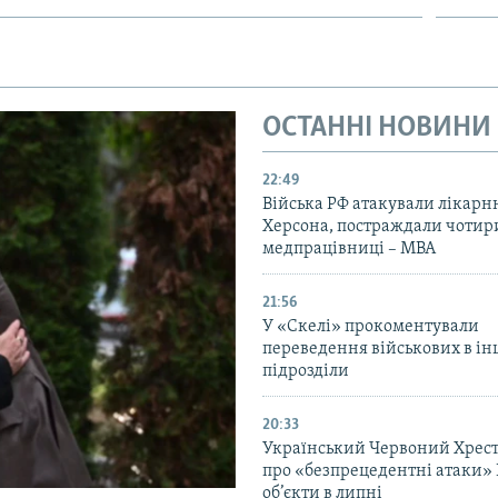
ОСТАННІ НОВИНИ
22:49
Війська РФ атакували лікарн
Херсона, постраждали чотир
медпрацівниці – МВА
21:56
У «Скелі» прокоментували
переведення військових в ін
підрозділи
20:33
Український Червоний Хрест
про «безпрецедентні атаки» 
об’єкти в липні