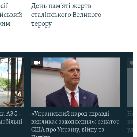
сії
День пам'яті жертв
ійський
сталінського Великого
Крим
терору
на АЗС –
«Український народ справді
Нов
мобільні
викликає захоплення»: сенатор
виж
США про Україну, війну та
уда