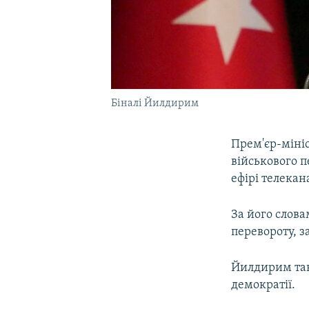
Біналі Йилдирим
Прем'єр-міні
військового п
ефірі телекан
За його слова
перевороту, з
Йилдирим так
демократії.