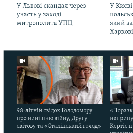
У Львові скандал через
У Києві
участь у заході
польсь
митрополита УПЦ
який за
Харков
98-літній свідок Голодомору
«Поразк
про нинішню війну, Другу
неприпу
світову та «Сталінський голод»
Кертіс п