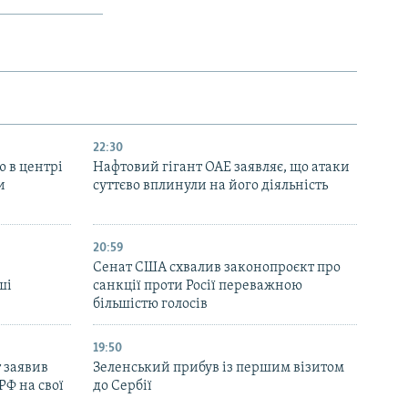
22:30
ю в центрі
Нафтовий гігант ОАЕ заявляє, що атаки
и
суттєво вплинули на його діяльність
20:59
Cенат США схвалив законопроєкт про
ші
санкції проти Росії переважною
більшістю голосів
19:50
 заявив
Зеленський прибув із першим візитом
РФ на свої
до Сербії