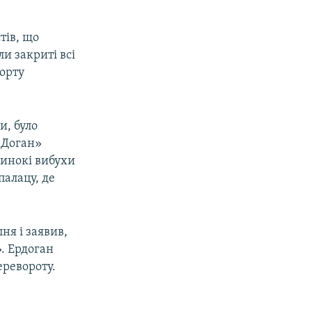
тів, що
и закриті всі
порту
и, було
«Доган»
динокі вибухи
палацу, де
ня і заявив,
». Ердоган
ревороту.