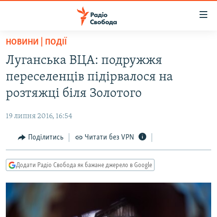
Доступність
посилання
Перейти
НОВИНИ | ПОДІЇ
до
РАДІО СВОБОДА – 70 РОКІВ
Луганська ВЦА: подружжя
основного
ВСЕ ЗА ДОБУ
матеріалу
переселенців підірвалося на
СТАТТІ
Перейти
розтяжці біля Золотого
до
ВІЙНА
ПОЛІТИКА
основної
19 липня 2016, 16:54
РОСІЙСЬКА «ФІЛЬТРАЦІЯ»
ЕКОНОМІКА
навігації
Перейти
Поділитись
Читати без VPN
ДОНБАС.РЕАЛІЇ
СУСПІЛЬСТВО
до
КРИМ.РЕАЛІЇ
КУЛЬТУРА
пошуку
Додати Радіо Свобода як бажане джерело в Google
ТИ ЯК?
СПОРТ
СХЕМИ
УКРАЇНА
КИТАЙ.ВИКЛИКИ
СВІТ