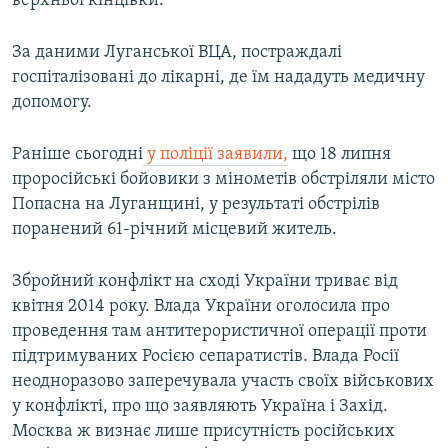
верхньої кінцівки.
Усі сайти RFE/RL
За даними Луганської ВЦА, постраждалі
госпіталізовані до лікарні, де їм нададуть медичну
допомогу.
Раніше сьогодні
у поліції заявили,
що 18 липня
проросійські бойовики з мінометів обстріляли місто
Попасна на Луганщині, у результаті обстрілів
поранений 61-річний місцевий житель.
Збройний конфлікт на сході України триває від
квітня 2014 року. Влада України оголосила про
проведення там антитерористичної операції проти
підтримуваних Росією сепаратистів. Влада Росії
неодноразово заперечувала участь своїх військових
у конфлікті, про що заявляють Україна і Захід.
Москва ж визнає лише присутність російських