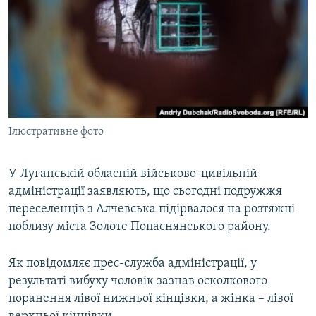
МУЛЬТИМЕДІА
ФОТО
СПЕЦПРОЄКТИ
ПОДКАСТИ
КРИМ РЕАЛІЇ
Ілюстративне фото
РУС
УКР
У Луганській обласній військово-цивільній
адміністрації заявляють, що сьогодні подружжя
КТАТ
переселенців з Алчевська підірвалося на розтяжці
поблизу міста Золоте Попаснянського району.
ДОЛУЧАЙСЯ!
Як повідомляє прес-служба адміністрації, у
результаті вибуху чоловік зазнав осколкового
поранення лівої нижньої кінцівки, а жінка – лівої