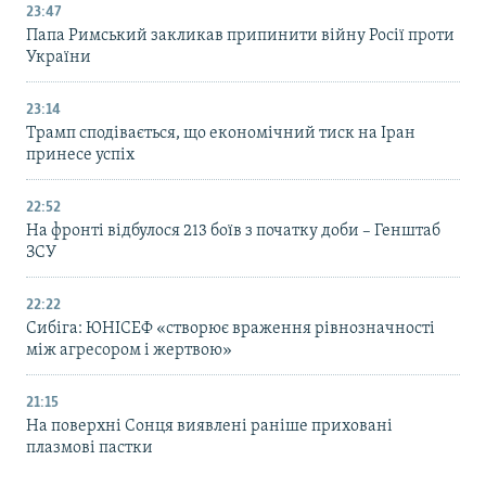
23:47
Папа Римський закликав припинити війну Росії проти
України
23:14
Трамп сподівається, що економічний тиск на Іран
принесе успіх
22:52
На фронті відбулося 213 боїв з початку доби – Генштаб
ЗСУ
22:22
Сибіга: ЮНІСЕФ «створює враження рівнозначності
між агресором і жертвою»
21:15
На поверхні Сонця виявлені раніше приховані
плазмові пастки