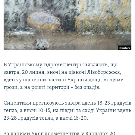
МУЛЬТИМЕДІА
ФОТО
СПЕЦПРОЄКТИ
ПОДКАСТИ
КРИМ РЕАЛІЇ
РУС
В Українському гідрометцентрі заявляють, що
завтра, 20 липня, вночі на півночі Лівобережжя,
УКР
вдень у північній частині України дощі, місцями
КТАТ
грози, а на решті території – без опадів.
ДОЛУЧАЙСЯ!
Синоптики прогнозують завтра вдень 18-23 градусів
тепла, а вночі 10-15, на півдні та сході України вдень
23-28 градусів тепла, а вночі 15-20.
За даними Укргідрометцентру, у Карпатах 20