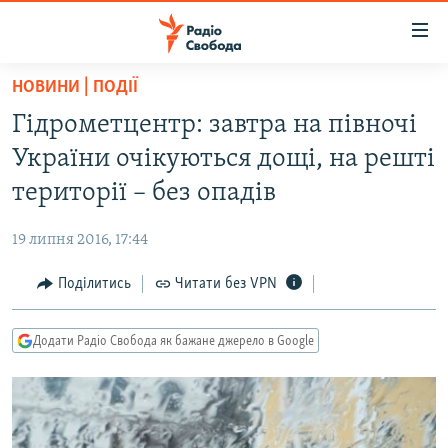
Доступність
посилання
Перейти
НОВИНИ | ПОДІЇ
до
РАДІО СВОБОДА – 70 РОКІВ
Гідрометцентр: завтра на півночі
основного
ВСЕ ЗА ДОБУ
матеріалу
України очікуються дощі, на решті
СТАТТІ
Перейти
території – без опадів
до
ВІЙНА
ПОЛІТИКА
основної
19 липня 2016, 17:44
РОСІЙСЬКА «ФІЛЬТРАЦІЯ»
ЕКОНОМІКА
навігації
Перейти
Поділитись
Читати без VPN
ДОНБАС.РЕАЛІЇ
СУСПІЛЬСТВО
до
КРИМ.РЕАЛІЇ
КУЛЬТУРА
пошуку
Додати Радіо Свобода як бажане джерело в Google
ТИ ЯК?
СПОРТ
СХЕМИ
УКРАЇНА
КИТАЙ.ВИКЛИКИ
СВІТ