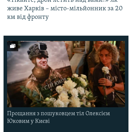
«Тікайте, дрон летить над вами!» Як
живе Харків – місто-мільйонник за 20
км від фронту
Прощання з пошуковцем тіл Олексієм
Юковим у Києві