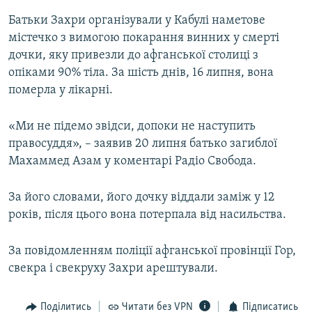
Усі сайти RFE/RL
Батьки Захри організували у Кабулі наметове
містечко з вимогою покарання винних у смерті
дочки, яку привезли до афганської столиці з
опіками 90% тіла. За шість днів, 16 липня, вона
померла у лікарні.
«Ми не підемо звідси, допоки не наступить
правосуддя», – заявив 20 липня батько загиблої
Махаммед Азам у коментарі Радіо Свобода.
За його словами, його дочку віддали заміж у 12
років, після цього вона потерпала від насильства.
За повідомленням поліції афганської провінції Гор,
свекра і свекруху Захри арештували.
Поділитись
Читати без VPN
Підписатись