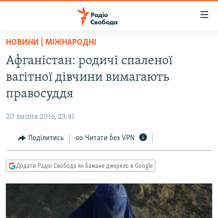
Доступність
посилання
Перейти
НОВИНИ | МІЖНАРОДНІ
до
РАДІО СВОБОДА – 70 РОКІВ
Афганістан: родичі спаленої
основного
ВСЕ ЗА ДОБУ
матеріалу
вагітної дівчини вимагають
СТАТТІ
Перейти
правосуддя
до
ВІЙНА
ПОЛІТИКА
основної
20 липня 2016, 23:41
РОСІЙСЬКА «ФІЛЬТРАЦІЯ»
ЕКОНОМІКА
навігації
Перейти
Поділитись
Читати без VPN
ДОНБАС.РЕАЛІЇ
СУСПІЛЬСТВО
до
КРИМ.РЕАЛІЇ
КУЛЬТУРА
пошуку
Додати Радіо Свобода як бажане джерело в Google
ТИ ЯК?
СПОРТ
СХЕМИ
УКРАЇНА
КИТАЙ.ВИКЛИКИ
СВІТ