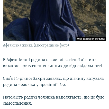
МУЛЬТИМЕДІА
ФОТО
СПЕЦПРОЄКТИ
ПОДКАСТИ
КРИМ РЕАЛІЇ
Афганська жінка (ілюстраційне фото)
РУС
УКР
В Афганістані родина спаленої вагітної дівчини
вимагає притягнення винних до відповідальності.
КТАТ
Сім’я 14-річної Захри заявляє, що дівчину катувала
ДОЛУЧАЙСЯ!
родина чоловіка у провінції Гор.
Натомість родичі чоловіка наполягають, що це було
самоспалення.