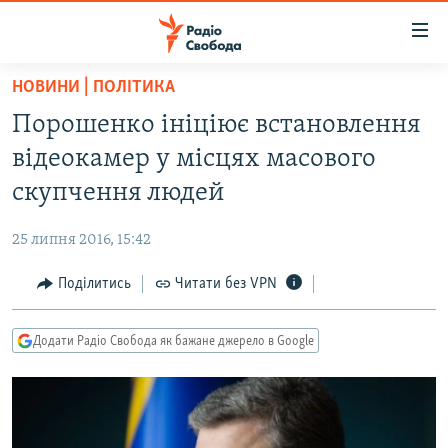
Доступність
посилання
Перейти
НОВИНИ | ПОЛІТИКА
до
РАДІО СВОБОДА – 70 РОКІВ
Порошенко ініціює встановлення
основного
ВСЕ ЗА ДОБУ
матеріалу
відеокамер у місцях масового
СТАТТІ
Перейти
скупчення людей
до
ВІЙНА
ПОЛІТИКА
основної
25 липня 2016, 15:42
РОСІЙСЬКА «ФІЛЬТРАЦІЯ»
ЕКОНОМІКА
навігації
Перейти
Поділитись
Читати без VPN
ДОНБАС.РЕАЛІЇ
СУСПІЛЬСТВО
до
КРИМ.РЕАЛІЇ
КУЛЬТУРА
пошуку
Додати Радіо Свобода як бажане джерело в Google
ТИ ЯК?
СПОРТ
СХЕМИ
УКРАЇНА
ПРИАЗОВ’Я
СВІТ