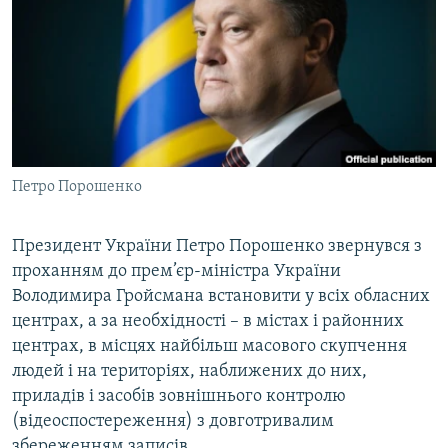
КИТАЙ.ВИКЛИКИ
МУЛЬТИМЕДІА
ФОТО
СПЕЦПРОЄКТИ
ПОДКАСТИ
Петро Порошенко
КРИМ РЕАЛІЇ
РУС
Президент України Петро Порошенко звернувся з
проханням до прем’єр-міністра України
УКР
Володимира Гройсмана встановити у всіх обласних
КТАТ
центрах, а за необхідності – в містах і районних
центрах, в місцях найбільш масового скупчення
ДОЛУЧАЙСЯ!
людей і на територіях, наближених до них,
приладів і засобів зовнішнього контролю
(відеоспостереження) з довготривалим
збереженням записів.