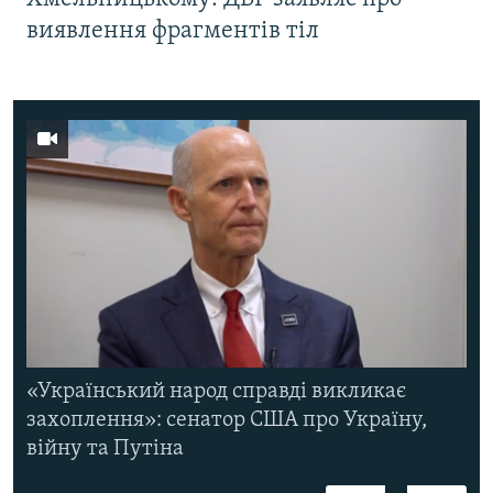
виявлення фрагментів тіл
«Український народ справді викликає
захоплення»: сенатор США про Україну,
війну та Путіна