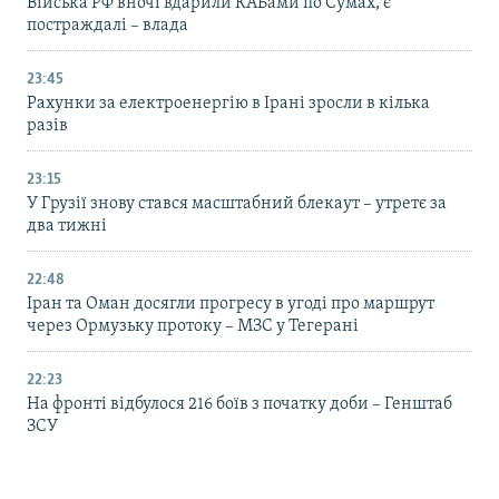
Війська РФ вночі вдарили КАБами по Сумах, є
постраждалі – влада
23:45
Рахунки за електроенергію в Ірані зросли в кілька
разів
23:15
У Грузії знову стався масштабний блекаут – утретє за
два тижні
22:48
Іран та Оман досягли прогресу в угоді про маршрут
через Ормузьку протоку – МЗС у Тегерані
22:23
На фронті відбулося 216 боїв з початку доби – Генштаб
ЗСУ