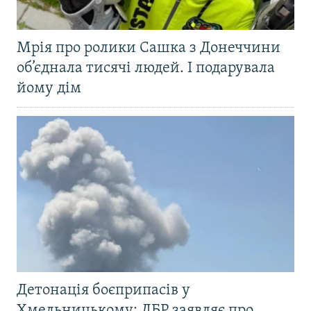
Мрія про ролики Сашка з Донеччини
об’єднала тисячі людей. І подарувала
йому дім
Детонація боєприпасів у
Хмельницькому: ДБР заявляє про