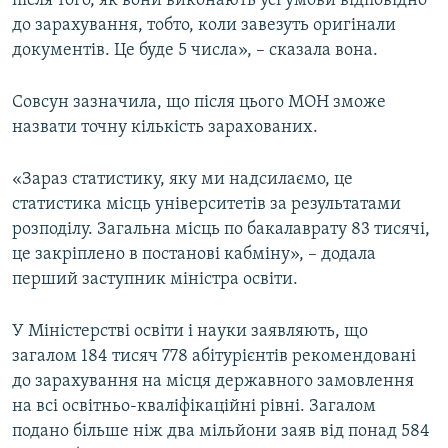
після того, як вони виконають усі умови відповідно
Усі сайти RFE/RL
до зарахування, тобто, коли завезуть оригінали
документів. Це буде 5 числа», – сказала вона.
Совсун зазначила, що після цього МОН зможе
назвати точну кількість зарахованих.
«Зараз статистику, яку ми надсилаємо, це
статистика місць університетів за результатами
розподілу. Загальна місць по бакалаврату 83 тисячі,
це закріплено в постанові кабміну», – додала
перший заступник міністра освіти.
У Міністерстві освіти і науки заявляють, що
загалом 184 тисяч 778 абітурієнтів рекомендовані
до зарахування на місця державного замовлення
на всі освітньо-кваліфікаційні рівні. Загалом
подано більше ніж два мільйони заяв від понад 584