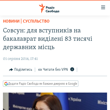
Доступність
посилання
Перейти
НОВИНИ | СУСПІЛЬСТВО
до
РАДІО СВОБОДА – 70 РОКІВ
Совсун: для вступників на
основного
ВСЕ ЗА ДОБУ
матеріалу
бакалаврат виділені 83 тисячі
СТАТТІ
Перейти
державних місць
до
ВІЙНА
ПОЛІТИКА
основної
01 серпня 2016, 17:41
РОСІЙСЬКА «ФІЛЬТРАЦІЯ»
ЕКОНОМІКА
навігації
Перейти
Поділитись
Читати без VPN
ДОНБАС.РЕАЛІЇ
СУСПІЛЬСТВО
до
КРИМ.РЕАЛІЇ
КУЛЬТУРА
пошуку
Додати Радіо Свобода як бажане джерело в Google
ТИ ЯК?
СПОРТ
СХЕМИ
УКРАЇНА
КИТАЙ.ВИКЛИКИ
СВІТ