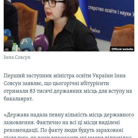
МУЛЬТИМЕДІА
ФОТО
СПЕЦПРОЄКТИ
ПОДКАСТИ
КРИМ РЕАЛІЇ
Інна Совсун
РУС
УКР
Перший заступник міністра освіти України Інна
Совсун заявляє, що цьогорічні абітурієнти
КТАТ
отримали 83 тисячі державних місць для вступу на
бакалаврат.
ДОЛУЧАЙСЯ!
«Держава надала певну кількість місць державного
замовлення. Фактично на всі ці місця виділені
рекомендації. По факту люди будуть зараховані