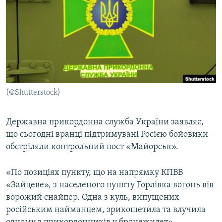
МУЛЬТИМЕДІА
ФОТО
СПЕЦПРОЄКТИ
ПОДКАСТИ
КРИМ РЕАЛІЇ
(©Shutterstock)
РУС
УКР
Державна прикордонна служба України заявляє,
що сьогодні вранці підтримувані Росією бойовики
КТАТ
обстріляли контрольний пост «Майорськ».
ДОЛУЧАЙСЯ!
«По позиціях пункту, що на напрямку КПВВ
«Зайцеве», з населеного пункту Горлівка вогонь вів
ворожий снайпер. Одна з куль, випущених
російським найманцем, зрикошетила та влучила