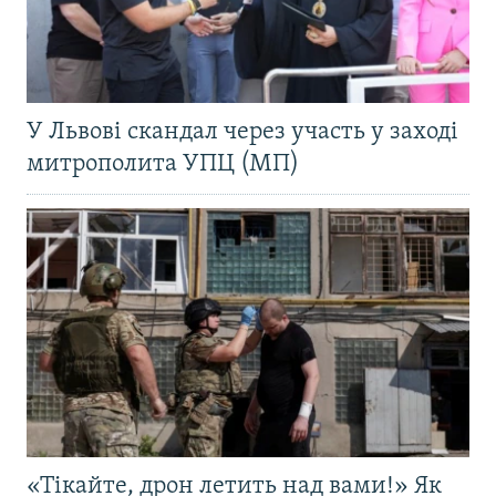
У Львові скандал через участь у заході
митрополита УПЦ (МП)
«Тікайте, дрон летить над вами!» Як