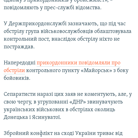
одному з прикордонників у бронежилет», –
Усі сайти RFE/RL
повідомляють у прес-службі відомства.
У Держприкордонслужбі зазначають, що під час
обстрілу група військовослужбовців облаштовувала
контрольний пост, внаслідок обстрілу ніхто не
постраждав.
Напередодні
прикордонники повідомляли про
обстріли
контрольного пункту «Майорськ» з боку
бойовиків.
Сепаратисти наразі цих заяв не коментують, але, у
свою чергу, в угрупованні «ДНР» звинувачують
українських військових в обстрілах околиць
Донецька і Ясинуватої.
Збройний конфлікт на сході України триває від