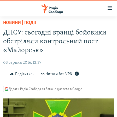
Доступність
посилання
Перейти
НОВИНИ | ПОДІЇ
до
РАДІО СВОБОДА – 70 РОКІВ
ДПСУ: сьогодні вранці бойовики
основного
ВСЕ ЗА ДОБУ
матеріалу
обстріляли контрольний пост
СТАТТІ
Перейти
«Майорськ»
до
ВІЙНА
ПОЛІТИКА
основної
03 серпня 2016, 12:37
РОСІЙСЬКА «ФІЛЬТРАЦІЯ»
ЕКОНОМІКА
навігації
Перейти
Поділитись
Читати без VPN
ДОНБАС.РЕАЛІЇ
СУСПІЛЬСТВО
до
КРИМ.РЕАЛІЇ
КУЛЬТУРА
пошуку
Додати Радіо Свобода як бажане джерело в Google
ТИ ЯК?
СПОРТ
СХЕМИ
УКРАЇНА
КИТАЙ.ВИКЛИКИ
СВІТ