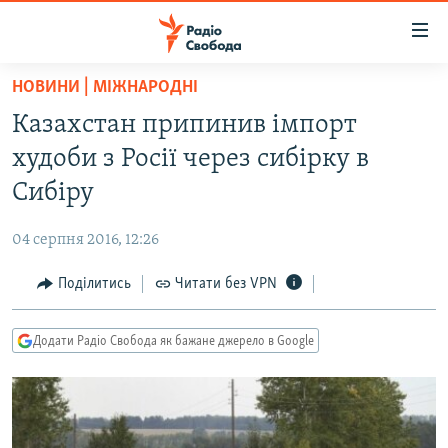
Доступність
посилання
Перейти
НОВИНИ | МІЖНАРОДНІ
до
РАДІО СВОБОДА – 70 РОКІВ
Казахстан припинив імпорт
основного
ВСЕ ЗА ДОБУ
матеріалу
худоби з Росії через сибірку в
СТАТТІ
Перейти
Сибіру
до
ВІЙНА
ПОЛІТИКА
основної
04 серпня 2016, 12:26
РОСІЙСЬКА «ФІЛЬТРАЦІЯ»
ЕКОНОМІКА
навігації
Перейти
Поділитись
Читати без VPN
ДОНБАС.РЕАЛІЇ
СУСПІЛЬСТВО
до
КРИМ.РЕАЛІЇ
КУЛЬТУРА
пошуку
Додати Радіо Свобода як бажане джерело в Google
ТИ ЯК?
СПОРТ
СХЕМИ
УКРАЇНА
КИТАЙ.ВИКЛИКИ
СВІТ