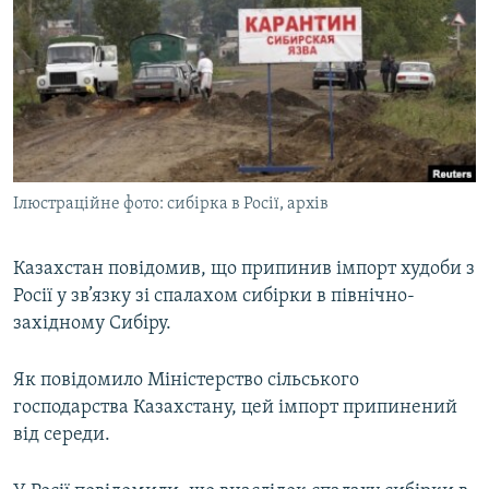
МУЛЬТИМЕДІА
ФОТО
СПЕЦПРОЄКТИ
ПОДКАСТИ
КРИМ РЕАЛІЇ
Ілюстраційне фото: сибірка в Росії, архів
РУС
УКР
Казахстан повідомив, що припинив імпорт худоби з
Росії у зв’язку зі спалахом сибірки в північно-
КТАТ
західному Сибіру.
ДОЛУЧАЙСЯ!
Як повідомило Міністерство сільського
господарства Казахстану, цей імпорт припинений
від середи.