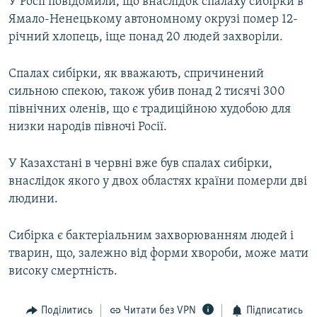
У Росії повідомили, що внаслідок спалаху сибірки в
Усі сайти RFE/RL
Ямало-Ненецькому автономному окрузі помер 12-
річний хлопець, іще понад 20 людей захворіли.
Спалах сибірки, як вважають, спричинений
сильною спекою, також убив понад 2 тисячі 300
північних оленів, що є традиційною худобою для
низки народів півночі Росії.
У Казахстані в червні вже був спалах сибірки,
внаслідок якого у двох областях країни померли дві
людини.
Сибірка є бактеріальним захворюванням людей і
тварин, що, залежно від форми хвороби, може мати
високу смертність.
Поділитись
Читати без VPN
Підписатись