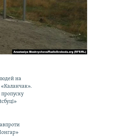
 людей на
 «Каланчак».
 пропуску
йсбуці»
навпроти
Чонгар»