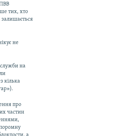
КПВВ
ше тих, хто
м залишається
чікує не
 служби на
али
з кілька
ар»).
ення про
ких частин
леннями,
у поромну
блокпости, а