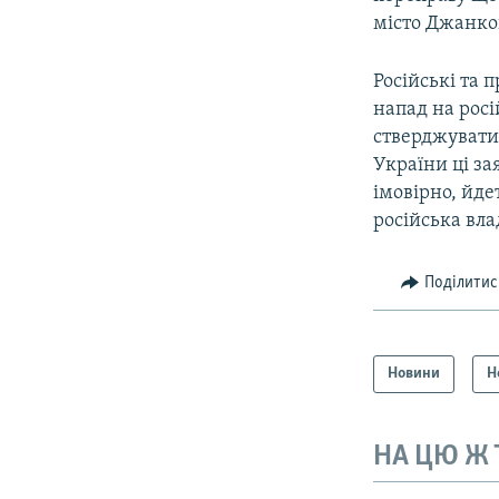
місто Джанко
Російські та
напад на росі
стверджувати,
України ці за
імовірно, йде
російська вла
Поділитис
Новини
Н
НА ЦЮ Ж