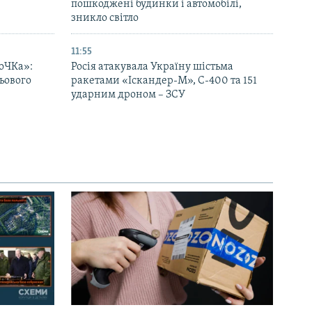
пошкоджені будинки і автомобілі,
зникло світло
11:55
оЧКа»:
Росія атакувала Україну шістьма
ьового
ракетами «Іскандер-М», С-400 та 151
ударним дроном – ЗСУ