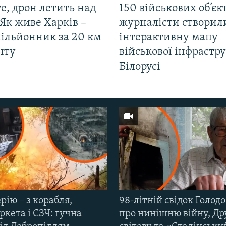
е, дрон летить над
150 військових об’єкт
Як живе Харків –
журналісти створил
мільйонник за 20 км
інтерактивну мапу
нту
військової інфрастр
Білорусі
рію – з корабля,
98-літній свідок Голод
кета і СЗЧ: гучна
про нинішню війну, Др