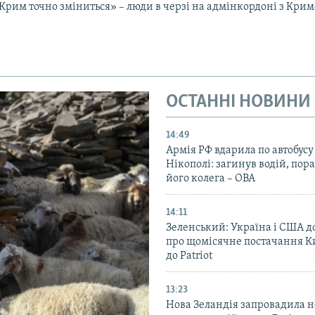
Крим точно зміниться» – люди в черзі на адмінкордоні з Кри
ОСТАННІ НОВИНИ
14:49
Армія РФ вдарила по автобусу
Нікополі: загинув водій, по
його колега – ОВА
14:11
Зеленський: Україна і США 
про щомісячне постачання К
до Patriot
13:23
Нова Зеландія запровадила 