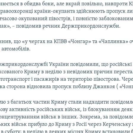
нюється в обидва боки, але вкрай повільно, навпроти 
равоохоронці країни-окупанта здійснюють пропуск ли
мчасово окупований півострів, і повністю заблоковани
ак», – повідомив речник Держприкордонслужби.
чнив, що «у чергах на КПВВ «Чонгар» та «Чаплинка» о
 автомобілів.
ержприкордонслужбі України повідомили, що російські
ексованого Криму в неділю з невідомих причин перест
тотранспорт і пасажирів на територію півострова. Чере
ка сторона відновила пропуск поблизу Джанкоя ( «Чонг
ілю з багатьох частин Криму стали надходити повідомл
ову активність російських військ, із блокуванням дея
концентруванням військ в інших. Зокрема, за повідом
ьких військ прибуло до Криму з Росії через Керченськ
в суботу; в неділю в деяких місцях Криму встановили 