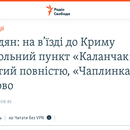
ІЇ
ян: на в’їзді до Криму
ольний пункт «Каланчак
тий повністю, «Чаплинка
ово
 08:45
ь
Читати без VPN