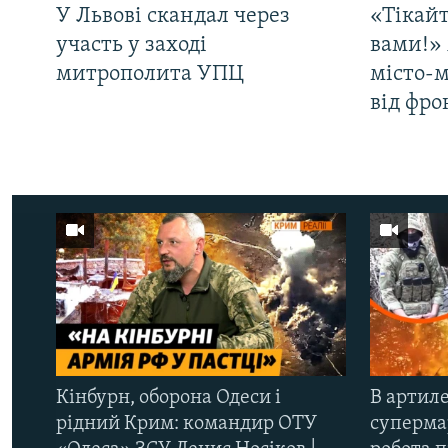
У Львові скандал через
«Тікайт
участь у заході
вами!» 
митрополита УПЦ
місто-
від фро
Кінбурн, оборона Одеси і
В артиле
рідний Крим: командир ОТУ
супермар