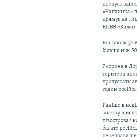
пропуск здійс
«Чаплинка» п
прямує на ти
КПВВ «Каланч
Він також уто
більше ніж 50
7 серпня в Д
території ан
пропускати ав
годин російсь
Раніше в нед
значну військ
півострова і 
багато російс
переправу ще 