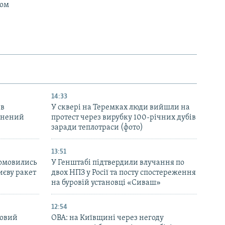
мом
14:33
 в
У сквері на Теремках люди вийшли на
ранений
протест через вирубку 100-річних дубів
заради теплотраси (фото)
13:51
домовились
У Генштабі підтвердили влучання по
иєву ракет
двох НПЗ у Росії та посту спостереження
на буровій установці «Сиваш»
12:54
новий
ОВА: на Київщині через негоду