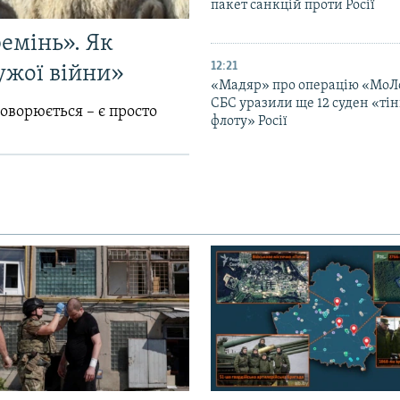
пакет санкцій проти Росії
емінь». Як
12:21
ужої війни»
«Мадяр» про операцію «МоЛ
СБС уразили ще 12 суден «тін
говорюється – є просто
флоту» Росії