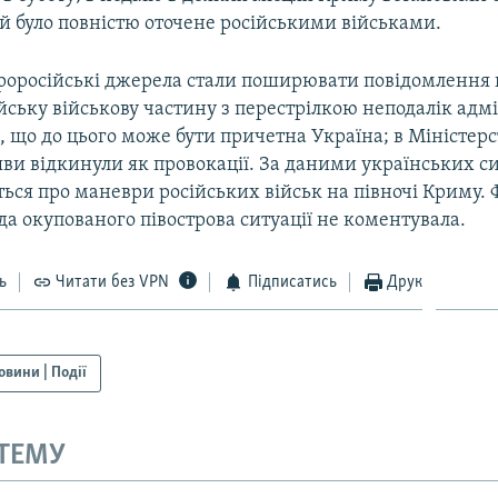
й було повністю оточене російськими військами.
 проросійські джерела стали поширювати повідомлення 
йську військову частину з перестрілкою неподалік адм
 що до цього може бути причетна Україна; в Міністерс
яви відкинули як провокації. За даними українських с
ться про маневри російських військ на півночі Криму.
да окупованого півострова ситуації не коментувала.
ь
Читати без VPN
Підписатись
Друк
овини | Події
 ТЕМУ