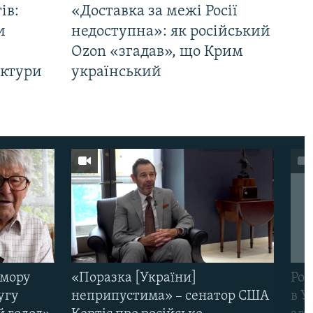
ів:
«Доставка за межі Росії
и
недоступна»: як російський
Ozon «згадав», що Крим
уктури
український
омору
«Поразка [України]
Рос
угу
неприпустима» – сенатор США
в У