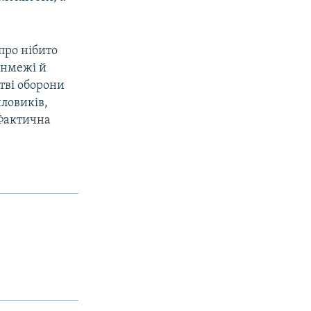
про нібито
інмежі й
тві оборони
иловиків,
 Фактична