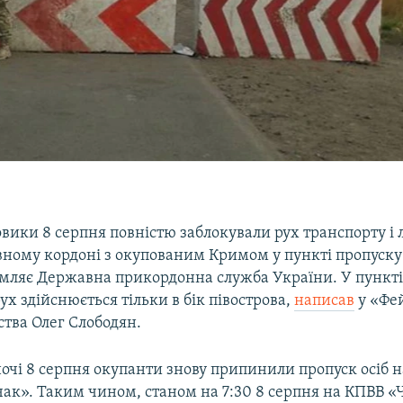
овики 8 серпня повністю заблокували рух транспорту і
вному кордоні з окупованим Кримом у пункті пропуску
омляє Державна прикордонна служба України. У пункті
х здійснюється тільки в бік півострова,
написав
у «Фе
ства Олег Слободян.
ночі 8 серпня окупанти знову припинили пропуск осіб 
ак». Таким чином, станом на 7:30 8 серпня на КПВВ «