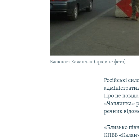
Блокпост Каланчак (архівне фото)
Російські сил
адміністрати
Про це повід
«Чаплинка» ру
речник відом
«Близько пів
КПВВ «Каланч