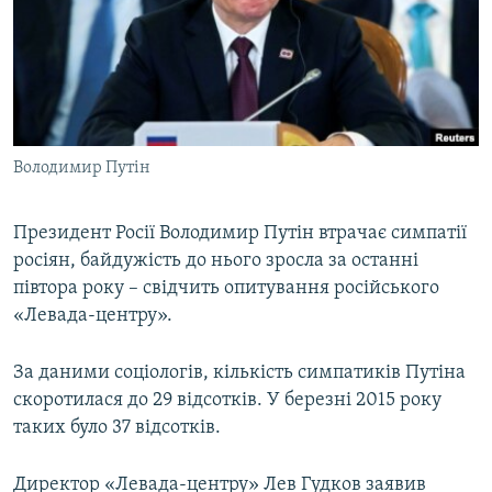
КИТАЙ.ВИКЛИКИ
МУЛЬТИМЕДІА
ФОТО
СПЕЦПРОЄКТИ
Володимир Путін
ПОДКАСТИ
Президент Росії Володимир Путін втрачає симпатії
КРИМ РЕАЛІЇ
росіян, байдужість до нього зросла за останні
РУС
півтора року – свідчить опитування російського
УКР
«Левада-центру».
КТАТ
За даними соціологів, кількість симпатиків Путіна
скоротилася до 29 відсотків. У березні 2015 року
ДОЛУЧАЙСЯ!
таких було 37 відсотків.
Директор «Левада-центру» Лев Гудков заявив