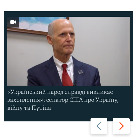
«Український народ справді викликає
захоплення»: сенатор США про Україну,
війну та Путіна
Назад
Вперед