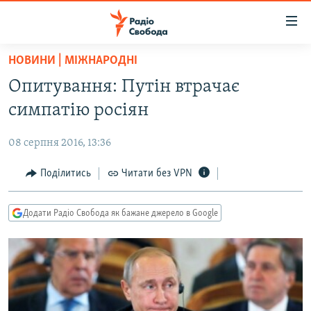
Доступність
посилання
Перейти
НОВИНИ | МІЖНАРОДНІ
до
РАДІО СВОБОДА – 70 РОКІВ
Опитування: Путін втрачає
основного
ВСЕ ЗА ДОБУ
матеріалу
симпатію росіян
СТАТТІ
Перейти
до
08 серпня 2016, 13:36
ВІЙНА
ПОЛІТИКА
основної
РОСІЙСЬКА «ФІЛЬТРАЦІЯ»
Поділитись
Читати без VPN
ЕКОНОМІКА
навігації
Перейти
ДОНБАС.РЕАЛІЇ
СУСПІЛЬСТВО
до
Додати Радіо Свобода як бажане джерело в Google
КРИМ.РЕАЛІЇ
КУЛЬТУРА
пошуку
ТИ ЯК?
СПОРТ
СХЕМИ
УКРАЇНА
ПРИАЗОВ’Я
СВІТ