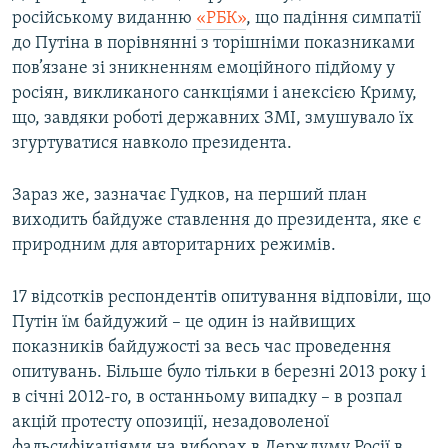
російському виданню
«РБК»
, що падіння симпатії
до Путіна в порівнянні з торішніми показниками
Усі сайти RFE/RL
пов’язане зі зникненням емоційного підйому у
росіян, викликаного санкціями і анексією Криму,
що, завдяки роботі державних ЗМІ, змушувало їх
згуртуватися навколо президента.
Зараз же, зазначає Гудков, на перший план
виходить байдуже ставлення до президента, яке є
природним для авторитарних режимів.
17 відсотків респондентів опитування відповіли, що
Путін їм байдужий – це один із найвищих
показників байдужості за весь час проведення
опитувань. Більше було тільки в березні 2013 року і
в січні 2012-го, в останньому випадку – в розпал
акцій протесту опозиції, незадоволеної
фальсифікаціями на виборах в Держдуму Росії в