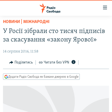
Доступність
посилання
Перейти
НОВИНИ | МІЖНАРОДНІ
до
РАДІО СВОБОДА – 70 РОКІВ
У Росії зібрали сто тисяч підписів
основного
ВСЕ ЗА ДОБУ
матеріалу
за скасування «закону Ярової»
СТАТТІ
Перейти
до
14 серпня 2016, 11:58
ВІЙНА
ПОЛІТИКА
основної
РОСІЙСЬКА «ФІЛЬТРАЦІЯ»
Поділитись
Читати без VPN
ЕКОНОМІКА
навігації
Перейти
ДОНБАС.РЕАЛІЇ
СУСПІЛЬСТВО
до
Додати Радіо Свобода як бажане джерело в Google
КРИМ.РЕАЛІЇ
КУЛЬТУРА
пошуку
ТИ ЯК?
СПОРТ
СХЕМИ
УКРАЇНА
КИТАЙ.ВИКЛИКИ
СВІТ