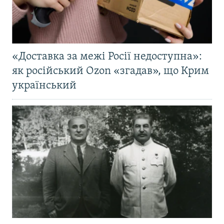
«Доставка за межі Росії недоступна»:
як російський Ozon «згадав», що Крим
український