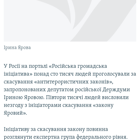
МУЛЬТИМЕДІА
ФОТО
СПЕЦПРОЄКТИ
ПОДКАСТИ
Ірина Ярова
КРИМ РЕАЛІЇ
РУС
У Росії на порталі «Російська громадська
ініціатива» понад сто тисяч людей проголосували за
УКР
скасування «антитерористичних законів»,
КТАТ
запропонованих депутатом російської Держдуми
Іриною Яровою. Півтори тисячі людей висловили
ДОЛУЧАЙСЯ!
незгоду з ініціаторами скасування «закону
Яровий».
Ініціативу за скасування закону повинна
розглянути експертна група федерального рівня.