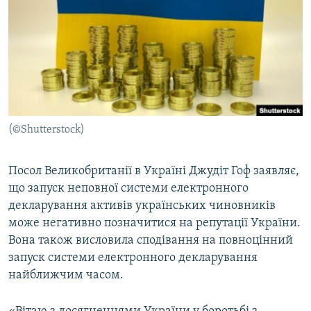
МУЛЬТИМЕДІА
ФОТО
СПЕЦПРОЄКТИ
ПОДКАСТИ
КРИМ РЕАЛІЇ
(©Shutterstock)
РУС
УКР
Посол Великобританії в Україні Джудіт Гоф заявляє,
що запуск неповної системи електронного
КТАТ
декларування активів українських чиновників
може негативно позначитися на репутації України.
ДОЛУЧАЙСЯ!
Вона також висловила сподівання на повноцінний
запуск системи електронного декларування
найближчим часом.