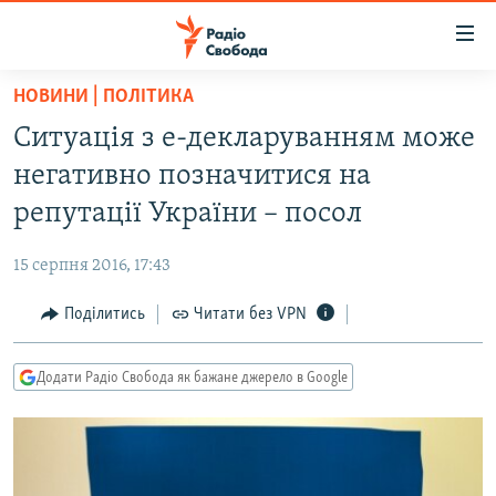
Доступність
посилання
Перейти
НОВИНИ | ПОЛІТИКА
до
РАДІО СВОБОДА – 70 РОКІВ
Ситуація з е-декларуванням може
основного
ВСЕ ЗА ДОБУ
матеріалу
негативно позначитися на
СТАТТІ
Перейти
репутації України – посол
до
ВІЙНА
ПОЛІТИКА
основної
15 серпня 2016, 17:43
РОСІЙСЬКА «ФІЛЬТРАЦІЯ»
ЕКОНОМІКА
навігації
Перейти
Поділитись
Читати без VPN
ДОНБАС.РЕАЛІЇ
СУСПІЛЬСТВО
до
КРИМ.РЕАЛІЇ
КУЛЬТУРА
пошуку
Додати Радіо Свобода як бажане джерело в Google
ТИ ЯК?
СПОРТ
СХЕМИ
УКРАЇНА
КИТАЙ.ВИКЛИКИ
СВІТ