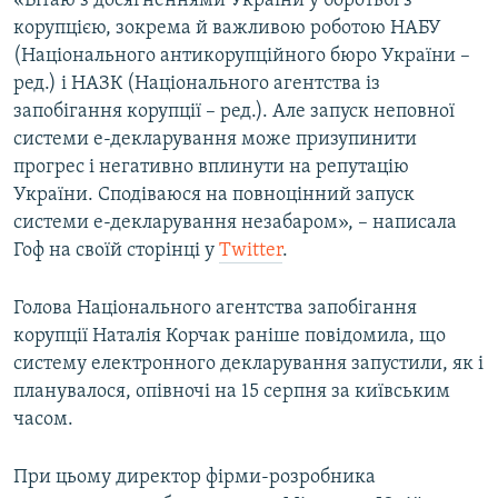
«Вітаю з досягненнями України у боротьбі з
Усі сайти RFE/RL
корупцією, зокрема й важливою роботою НАБУ
(Національного антикорупційного бюро України –
ред.) і НАЗК (Національного агентства із
запобігання корупції – ред.). Але запуск неповної
системи е-декларування може призупинити
прогрес і негативно вплинути на репутацію
України. Сподіваюся на повноцінний запуск
системи е-декларування незабаром», – написала
Гоф на своїй сторінці у
Twitter
.
Голова Національного агентства запобігання
корупції Наталія Корчак раніше повідомила, що
систему електронного декларування запустили, як і
планувалося, опівночі на 15 серпня за київським
часом.
При цьому директор фірми-розробника