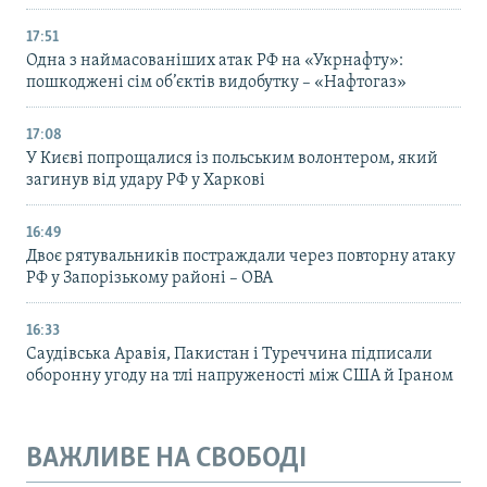
17:51
Одна з наймасованіших атак РФ на «Укрнафту»:
пошкоджені сім об’єктів видобутку – «Нафтогаз»
17:08
У Києві попрощалися із польським волонтером, який
загинув від удару РФ у Харкові
16:49
Двоє рятувальників постраждали через повторну атаку
РФ у Запорізькому районі – ОВА
16:33
Саудівська Аравія, Пакистан і Туреччина підписали
оборонну угоду на тлі напруженості між США й Іраном
ВАЖЛИВЕ НА СВОБОДІ