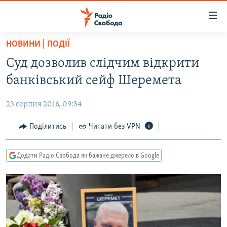
Доступність
посилання
Перейти
НОВИНИ | ПОДІЇ
до
РАДІО СВОБОДА – 70 РОКІВ
Суд дозволив слідчим відкрити
основного
ВСЕ ЗА ДОБУ
матеріалу
банківський сейф Шеремета
СТАТТІ
Перейти
до
23 серпня 2016, 09:34
ВІЙНА
ПОЛІТИКА
основної
РОСІЙСЬКА «ФІЛЬТРАЦІЯ»
Поділитись
Читати без VPN
ЕКОНОМІКА
навігації
Перейти
ДОНБАС.РЕАЛІЇ
СУСПІЛЬСТВО
до
Додати Радіо Свобода як бажане джерело в Google
КРИМ.РЕАЛІЇ
КУЛЬТУРА
пошуку
ТИ ЯК?
СПОРТ
СХЕМИ
УКРАЇНА
КИТАЙ.ВИКЛИКИ
СВІТ