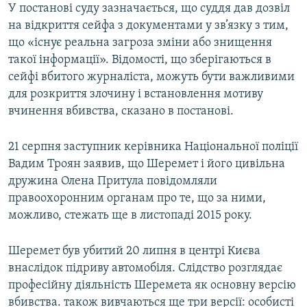
У постанові суду зазначається, що суддя дав дозвіл
Усі сайти RFE/RL
на відкриття сейфа з документами у зв’язку з тим,
що «існує реальна загроза зміни або знищення
такої інформації». Відомості, що зберігаються в
сейфі вбитого журналіста, можуть бути важливими
для розкриття злочину і встановлення мотиву
вчинення вбивства, сказано в постанові.
21 серпня заступник керівника Національної поліції
Вадим Троян заявив, що Шеремет і його цивільна
дружина Олена Притула повідомляли
правоохоронним органам про те, що за ними,
можливо, стежать ще в листопаді 2015 року.
Шеремет був убитий 20 липня в центрі Києва
внаслідок підриву автомобіля. Слідство розглядає
професійну діяльність Шеремета як основну версію
вбивства. також вивчаються ще три версії: особисті