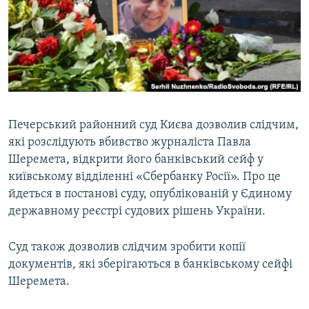
МУЛЬТИМЕДІА
ФОТО
СПЕЦПРОЄКТИ
ПОДКАСТИ
КРИМ РЕАЛІЇ
Печерський районний суд Києва дозволив слідчим,
РУС
які розслідують вбивство журналіста Павла
Шеремета, відкрити його банківський сейф у
УКР
київському відділенні «Сбербанку Росії». Про це
КТАТ
йдеться в постанові суду, опублікованій у Єдиному
державному реєстрі судових рішень України.
ДОЛУЧАЙСЯ!
Суд також дозволив слідчим зробити копії
документів, які зберігаються в банківському сейфі
Шеремета.