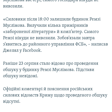
Муслімова ввечері, самого господаря нікуди не
Усі сайти RFE/RL
вивозили.
«Силовики після 18:00 залишили будинок Ремзі
Муслімова. Вилучили кілька примірників
«забороненої літератури» й комп’ютер. Самого
Ремзі нікуди не вивозили. Зобов’язали завтра
з’явитись до районного управління ФСБ», – написав
Джелял у Facebook.
Раніше 23 серпня стало відомо про проведення
обшуку у будинку Ремзі Муслімова. Підстави
обшуку невідомі.
Офіційні коментарі й пояснення російських
силових відомств Криму щодо проведеного обшуку
відсутні.