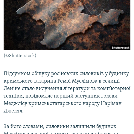
МУЛЬТИМЕДІА
ФОТО
СПЕЦПРОЄКТИ
ПОДКАСТИ
КРИМ РЕАЛІЇ
(©Shutterstock)
РУС
УКР
Підсумком обшуку російських силовиків у будинку
кримського татарина Ремзі Муслімова в селищі
КТАТ
Леніне стало вилучення літератури та комп’ютерної
техніки, повідомляє перший заступник голови
ДОЛУЧАЙСЯ!
Меджлісу кримськотатарського народу Наріман
Джелял.
За його словами, силовики залишили будинок