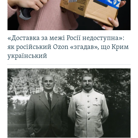
«Доставка за межі Росії недоступна»:
як російський Ozon «згадав», що Крим
український