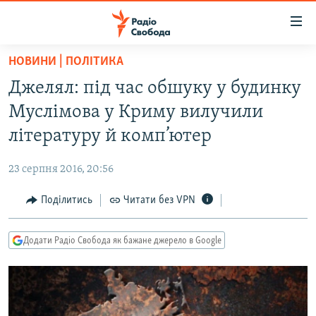
Доступність
посилання
Перейти
НОВИНИ | ПОЛІТИКА
до
РАДІО СВОБОДА – 70 РОКІВ
Джелял: під час обшуку у будинку
основного
ВСЕ ЗА ДОБУ
матеріалу
Муслімова у Криму вилучили
СТАТТІ
Перейти
літературу й комп’ютер
до
ВІЙНА
ПОЛІТИКА
основної
23 серпня 2016, 20:56
РОСІЙСЬКА «ФІЛЬТРАЦІЯ»
ЕКОНОМІКА
навігації
Перейти
Поділитись
Читати без VPN
ДОНБАС.РЕАЛІЇ
СУСПІЛЬСТВО
до
КРИМ.РЕАЛІЇ
КУЛЬТУРА
пошуку
Додати Радіо Свобода як бажане джерело в Google
ТИ ЯК?
СПОРТ
СХЕМИ
УКРАЇНА
КИТАЙ.ВИКЛИКИ
СВІТ