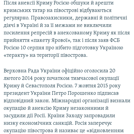
Після анексії Криму Росією обшуки й арешти
кримських татар на півострові відбуваються
регулярно. Правозахисники, державні й політичні
діячі в Україні й за її межами не виключили
посилення репресій в анексованому Криму як після
прийняття «пакету Ярової», так і після заяв ФСБ
Росією 10 серпня про нібито підготовку Україною
«теракту» на території півострова.
Верховна Рада України офіційно оголосила 20
лютого 2014 року початком тимчасової окупації
Криму й Севастополя Росією. 7 жовтня 2015 року
президент України Петро Порошенко підписав
відповідний закон. Міжнародні організації визнали
окупацію й анексію Криму незаконними й
засудили дії Росії. Країни Заходу запровадили
низку економічних санкцій. Росія заперечує
окупацію півострова й називає це «відновленням