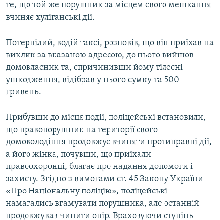
те, що той же порушник за місцем свого мешкання
вчиняє хуліганські дії.
Потерпілий, водій таксі, розповів, що він приїхав на
виклик за вказаною адресою, до нього вийшов
домовласник та, спричинивши йому тілесні
ушкодження, відібрав у нього сумку та 500
гривень.
Прибувши до місця події, поліцейські встановили,
що правопорушник на території свого
домоволодіння продовжує вчиняти протиправні дії,
а його жінка, почувши, що приїхали
правоохоронці, благає про надання допомоги і
захисту. Згідно з вимогами ст. 45 Закону України
«Про Національну поліцію», поліцейські
намагались вгамувати порушника, але останній
продовжував чинити опір. Враховуючи ступінь