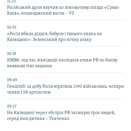
11:23
Російський дрон влучив по локомотиву поїзда «Суми-
Київ», пошкоджений вагон – УЗ
10:55
«Росія вбила дідуся, бабусю і їхнього онука на
Київщині»: Зеленський про нічну атаку
10:19
КМВА: під час ліквідації наслідків атаки РФ по Києву
виявили тіло людини
09:49
Генштаб: за добу Росія втратила 1190 військових, чотири
танки і 58 артсистем
09:27
На Київщині через обстріл РФ загинуло троє людей,
серед них дитина – Ткаченко