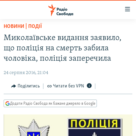
Доступність
посилання
Перейти
НОВИНИ | ПОДІЇ
до
РАДІО СВОБОДА – 70 РОКІВ
Миколаївське видання заявило,
основного
ВСЕ ЗА ДОБУ
матеріалу
що поліція на смерть забила
СТАТТІ
Перейти
чоловіка, поліція заперечила
до
ВІЙНА
ПОЛІТИКА
основної
24 серпня 2016, 21:04
РОСІЙСЬКА «ФІЛЬТРАЦІЯ»
ЕКОНОМІКА
навігації
Перейти
Поділитись
Читати без VPN
ДОНБАС.РЕАЛІЇ
СУСПІЛЬСТВО
до
КРИМ.РЕАЛІЇ
КУЛЬТУРА
пошуку
Додати Радіо Свобода як бажане джерело в Google
ТИ ЯК?
СПОРТ
СХЕМИ
УКРАЇНА
КИТАЙ.ВИКЛИКИ
СВІТ