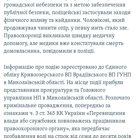
громадської небезпеки та з метою забезпечення
публічної безпеки, поліцейські застосували заходи
фізичного впливу та кайданки. Чоловікові, який
продовжував чинити опір, у певну мить стало зле.
Правоохоронці викликали швидку медичну
допомогу, але медики вже констатували смерть
домовласника, повідомили в поліції.
Інформацію про подію зареєстровано до Єдиного
обліку Кривоозерського ВП Врадіївського ВП ГУНП
в Миколаївській області. На місце події прибули
представники прокуратури та Головного
управління НП в Миколаївській області. Розпочато
кримінальне провадження, попередньо за
ознаками ч. 3 ст. 365 КК України «Перевищення
влади або службових повноважень працівником
правоохоронного органу», яка передбачає
позбавлення волі на строк від семи до десяти років