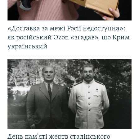
«Доставка за межі Росії недоступна»:
як російський Ozon «згадав», що Крим
український
День пам'яті жертв сталінського