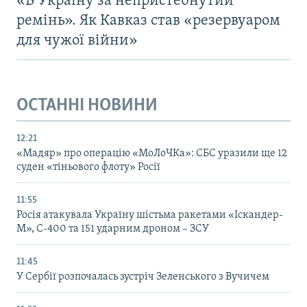
«В Україну за непристебнутий
ремінь». Як Кавказ став «резервуаром
для чужої війни»
ОСТАННІ НОВИНИ
12:21
«Мадяр» про операцію «МоЛоЧКа»: СБС уразили ще 12
суден «тіньового флоту» Росії
11:55
Росія атакувала Україну шістьма ракетами «Іскандер-
М», С-400 та 151 ударним дроном – ЗСУ
11:45
У Сербії розпочалась зустріч Зеленського з Вучичем