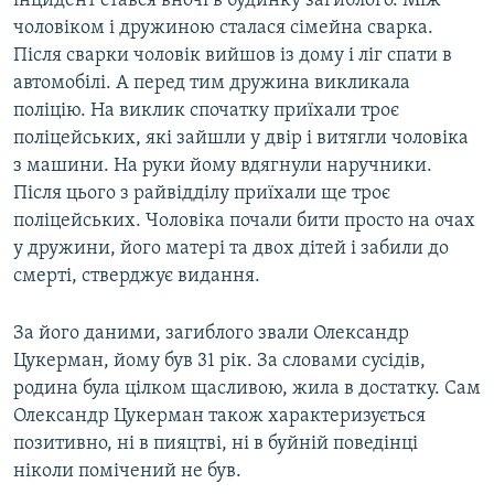
інцидент стався вночі в будинку загиблого. Між
Усі сайти RFE/RL
чоловіком і дружиною сталася сімейна сварка.
Після сварки чоловік вийшов із дому і ліг спати в
автомобілі. А перед тим дружина викликала
поліцію. На виклик спочатку приїхали троє
поліцейських, які зайшли у двір і витягли чоловіка
з машини. На руки йому вдягнули наручники.
Після цього з райвідділу приїхали ще троє
поліцейських. Чоловіка почали бити просто на очах
у дружини, його матері та двох дітей і забили до
смерті, стверджує видання.
За його даними, загиблого звали Олександр
Цукерман, йому був 31 рік. За словами сусідів,
родина була цілком щасливою, жила в достатку. Сам
Олександр Цукерман також характеризується
позитивно, ні в пияцтві, ні в буйній поведінці
ніколи помічений не був.