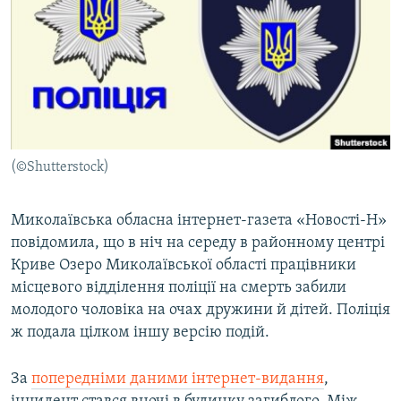
МУЛЬТИМЕДІА
ФОТО
СПЕЦПРОЄКТИ
ПОДКАСТИ
КРИМ РЕАЛІЇ
(©Shutterstock)
РУС
УКР
Миколаївська обласна інтернет-газета «Новості-Н»
повідомила, що в ніч на середу в районному центрі
КТАТ
Криве Озеро Миколаївської області працівники
місцевого відділення поліції на смерть забили
ДОЛУЧАЙСЯ!
молодого чоловіка на очах дружини й дітей. Поліція
ж подала цілком іншу версію подій.
За
попередніми даними інтернет-видання
,