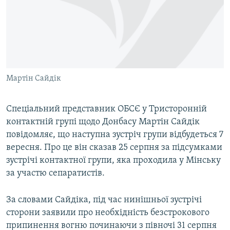
МУЛЬТИМЕДІА
ФОТО
СПЕЦПРОЄКТИ
ПОДКАСТИ
Мартін Сайдік
КРИМ РЕАЛІЇ
РУС
Спеціальний представник ОБСЄ у Тристоронній
контактній групі щодо Донбасу Мартін Сайдік
УКР
повідомляє, що наступна зустріч групи відбудеться 7
КТАТ
вересня. Про це він сказав 25 серпня за підсумками
зустрічі контактної групи, яка проходила у Мінську
ДОЛУЧАЙСЯ!
за участю сепаратистів.
За словами Сайдіка, під час нинішньої зустрічі
сторони заявили про необхідність безстрокового
припинення вогню починаючи з півночі 31 серпня