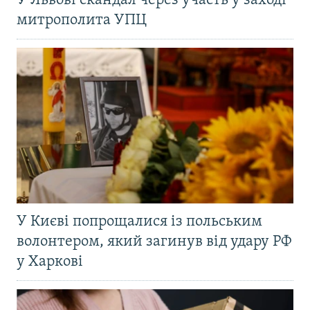
У Львові скандал через участь у заході
митрополита УПЦ
У Києві попрощалися із польським
волонтером, який загинув від удару РФ
у Харкові