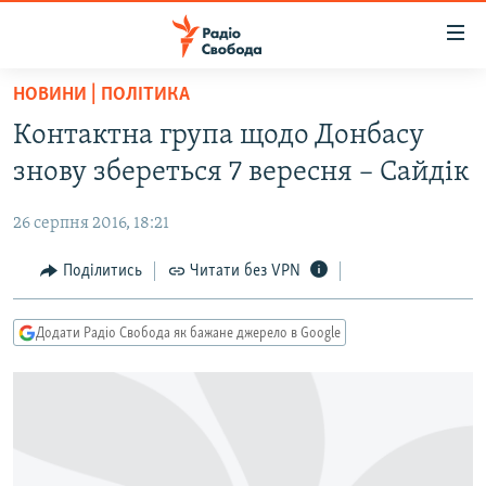
Доступність
посилання
Перейти
НОВИНИ | ПОЛІТИКА
до
РАДІО СВОБОДА – 70 РОКІВ
Контактна група щодо Донбасу
основного
ВСЕ ЗА ДОБУ
матеріалу
знову збереться 7 вересня – Сайдік
СТАТТІ
Перейти
до
26 серпня 2016, 18:21
ВІЙНА
ПОЛІТИКА
основної
РОСІЙСЬКА «ФІЛЬТРАЦІЯ»
Поділитись
Читати без VPN
ЕКОНОМІКА
навігації
Перейти
ДОНБАС.РЕАЛІЇ
СУСПІЛЬСТВО
до
Додати Радіо Свобода як бажане джерело в Google
КРИМ.РЕАЛІЇ
КУЛЬТУРА
пошуку
ТИ ЯК?
СПОРТ
СХЕМИ
УКРАЇНА
КИТАЙ.ВИКЛИКИ
СВІТ