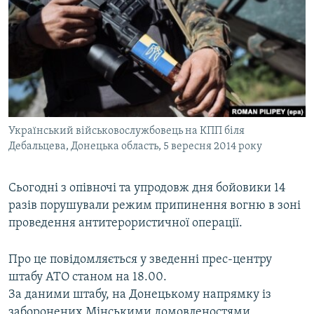
МУЛЬТИМЕДІА
ФОТО
СПЕЦПРОЄКТИ
ПОДКАСТИ
КРИМ РЕАЛІЇ
Український військовослужбовець на КПП біля
РУС
Дебальцева, Донецька область, 5 вересня 2014 року
УКР
Сьогодні з опівночі та упродовж дня бойовики 14
КТАТ
разів порушували режим припинення вогню в зоні
проведення антитерористичної операції.
ДОЛУЧАЙСЯ!
Про це повідомляється у зведенні прес-центру
штабу АТО станом на 18.00.
За даними штабу, на Донецькому напрямку із
заборонених Мінськими домовленостями