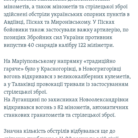
Усі сайти RFE/RL
мінометів, а також мінометів та стрілецької зброї
здійснені обстріли українських опорних пунктів в
Авдіївці, Пісках та Миронівському. У Пісках
бойовики також застосували важку артилерію, по
позиціях Збройних сил України противник
випустив 40 снарядів калібру 122 міліметри.
На Маріупольському напрямку «традиційно
гаряче» було у Красногорівці, в Новогригорівці
вогонь відкривався з великокаліберних кулеметів,
а у Талаківці провокації тривали із застосуванням
стрілецької зброї.
На Луганщині по захисниках Новоолександрівки
відкривався вогонь з 82 мінометів, автоматичних
станкових гранатометів та стрілецької зброї.
Значна кількість обстрілів відбувалася ще до