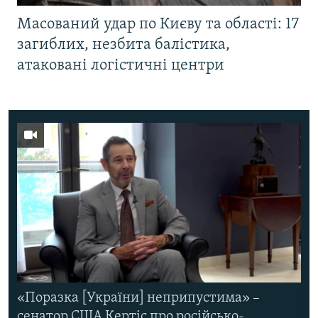
Масований удар по Києву та області: 17
загиблих, незбита балістика,
атаковані логістичні центри
«Поразка [України] неприпустима» –
сенатор США Кертіс про російсько-