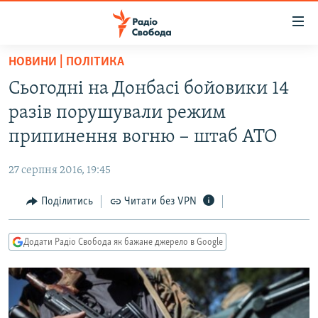
Доступність
посилання
Перейти
НОВИНИ | ПОЛІТИКА
до
РАДІО СВОБОДА – 70 РОКІВ
Сьогодні на Донбасі бойовики 14
основного
ВСЕ ЗА ДОБУ
матеріалу
разів порушували режим
СТАТТІ
Перейти
припинення вогню − штаб АТО
до
ВІЙНА
ПОЛІТИКА
основної
27 серпня 2016, 19:45
РОСІЙСЬКА «ФІЛЬТРАЦІЯ»
ЕКОНОМІКА
навігації
Перейти
Поділитись
Читати без VPN
ДОНБАС.РЕАЛІЇ
СУСПІЛЬСТВО
до
КРИМ.РЕАЛІЇ
КУЛЬТУРА
пошуку
Додати Радіо Свобода як бажане джерело в Google
ТИ ЯК?
СПОРТ
СХЕМИ
УКРАЇНА
КИТАЙ.ВИКЛИКИ
СВІТ