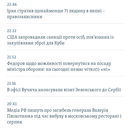
22:46
Іран стратив щонайменше 71 людину в липні –
правозахисники
22:22
США запровадили санкції проти осіб, пов’язаних із
закупівлями зброї для Куби
21:52
Федоров щодо можливості повернутися на посаду
міністра оборони: на сьогодні немає чіткого «ні»
21:16
В офісі Вучича анонсували візит Зеленського до Сербії
20:41
Медіа РФ пишуть про загибель генерала Валерія
Плохотнюка під час вибуху в московському ресторані 1
серпня