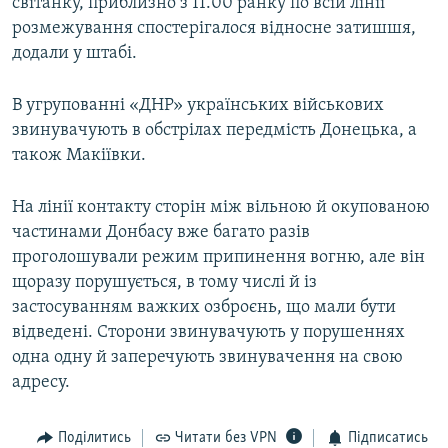
світанку, приблизно з 11.00 ранку по всій лінії
розмежування спостерігалося відносне затишшя,
додали у штабі.
В угрупованні «ДНР» українських військових
звинувачують в обстрілах передмість Донецька, а
також Макіївки.
На лінії контакту сторін між вільною й окупованою
частинами Донбасу вже багато разів
проголошували режим припинення вогню, але він
щоразу порушується, в тому числі й із
застосуванням важких озброєнь, що мали бути
відведені. Сторони звинувачують у порушеннях
одна одну й заперечують звинувачення на свою
адресу.
Поділитись
Читати без VPN
Підписатись