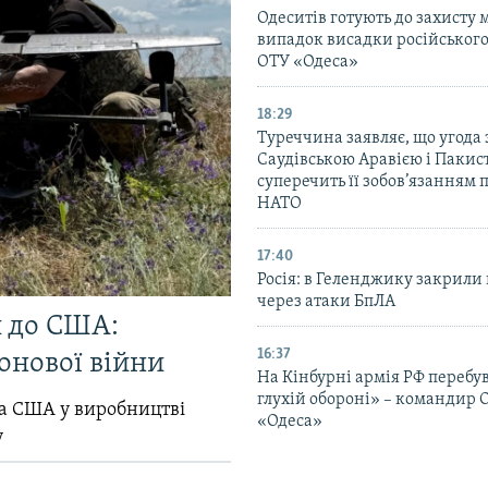
Одеситів готують до захисту м
випадок висадки російського
ОТУ «Одеса»
18:29
Туреччина заявляє, що угода 
Саудівською Аравією і Пакис
суперечить її зобов’язанням 
НАТО
17:40
Росія: в Геленджику закрили 
через атаки БпЛА
и до США:
16:37
онової війни
На Кінбурні армія РФ перебув
глухій обороні» – командир 
ла США у виробництві
«Одеса»
у