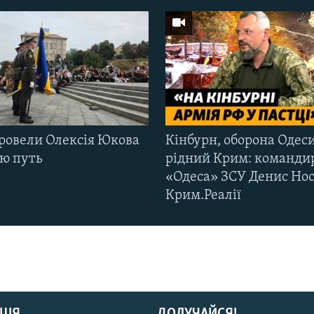
ровели Олексія Юкова
Кінбурн, оборона Одеси
ню путь
рідний Крим: команди
«Одеса» ЗСУ Денис Нос
Крим.Реалії
ЦІЯ
ДОЛУЧАЙСЯ!