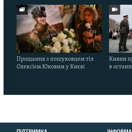
Прощання з пошуковцем тіл
Кияни п
Олексієм Юковим у Києві
в остан
КРИМ РЕАЛІЇ
РУС
ПІДТРИМКА
ІНФОРМА