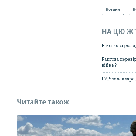
Новини
Н
НА ЦЮ Ж
Військова розв
Раптова перевір
війни?
ГУР: задекларо
Читайте також