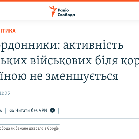
ЛІТИКА
рдонники: активність
ських військових біля ко
аїною не зменшується
11:05
ь
Читати без VPN
обода як бажане джерело в Google