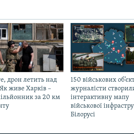
е, дрон летить над
150 військових об’єкт
Як живе Харків –
журналісти створил
мільйонник за 20 км
інтерактивну мапу
нту
військової інфрастр
Білорусі