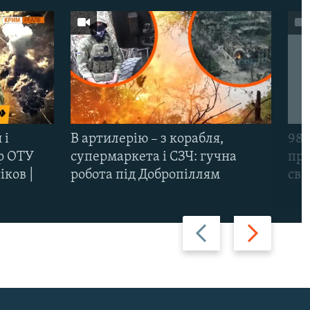
 і
В артилерію – з корабля,
98-
р ОТУ
супермаркета і СЗЧ: гучна
про
іков |
робота під Добропіллям
сві
Назад
Вперед