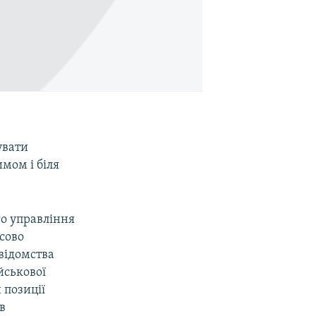
увати
мом і біля
о управління
сово
відомства
йськової
 позиції
в