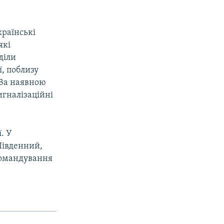
країнські
які
діли
, поблизу
 За наявною
игналізаційні
. У
 Південний,
командування