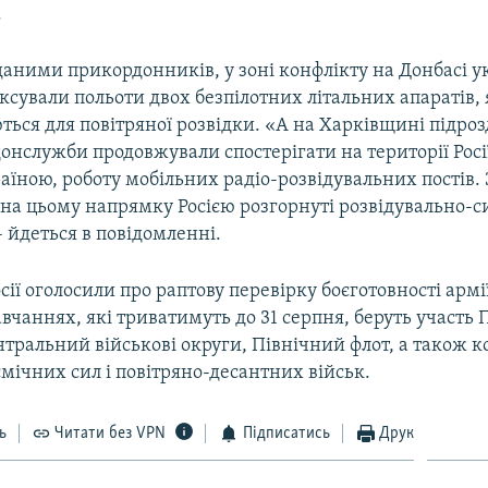
.
 даними прикордонників, у зоні конфлікту на Донбасі у
іксували польоти двох безпілотних літальних апаратів, 
ься для повітряної розвідки. «А на Харківщині підроз
нслужби продовжували спостерігати на території Росії
аїною, роботу мобільних радіо-розвідувальних постів.
на цьому напрямку Росією розгорнуті розвідувально-с
 йдеться в повідомленні.
осії оголосили про раптову перевірку боєготовності армії
вчаннях, які триватимуть до 31 серпня, беруть участь
нтральний військові округи, Північний флот, а також 
мічних сил і повітряно-десантних військ.
ь
Читати без VPN
Підписатись
Друк