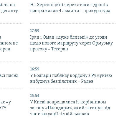
іста на
На Херсонщині через атаки з дронів
 десанту –
постраждали 4 людини – прокуратура
17:59
з
Іран і Оман «дуже близькі» до угоди
таном не
щодо нового маршруту через Ормузьку
перед
протоку – Тегеран
16:59
всі пляжі
У Болгарії поблизу кордону з Румунією
вибухнув безпілотник – Радев
15:54
ає «у
У Києві попрощалися із керівником
ОТУ
загону «Плацдарм», який загинув під
час евакуації тіл військових