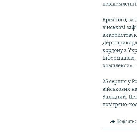
повідомленні
Крім того, за
військові заф
використовуют
Держприкордо
кордону з Укр
інформацією, 
комплекси», –
25 серпня у Р
військових на
Західний, Це
повітряно-кос
Поділитис