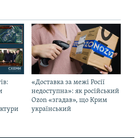
ів:
«Доставка за межі Росії
и
недоступна»: як російський
Ozon «згадав», що Крим
уктури
український