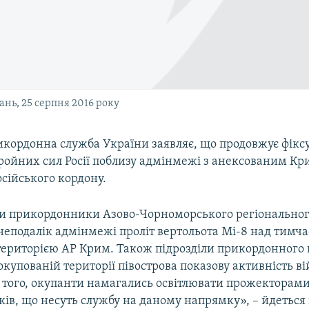
ань, 25 серпня 2016 року
кордонна служба України заявляє, що продовжує фікс
ройних сил Росії поблизу адмінмежі з анексованим Кри
сійського кордону.
и прикордонники Азово-Чорноморського регіональног
неподалік адмінмежі проліт вертольота Мі-8 над тимча
територією АР Крим. Також підрозділи прикордонного 
окупованій території півострова показову активність ві
 того, окупанти намагались освітлювати прожекторами
ів, що несуть службу на даному напрямку», – йдеться 