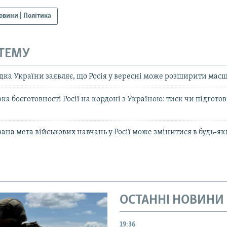
овини | Політика
 ТЕМУ
ідка України заявляє, що Росія у вересні може розширити масш
ка боєготовності Росії на кордоні з Україною: тиск чи підготов
вана мета військових навчань у Росії може змінитися в будь-я
ОСТАННІ НОВИНИ
19:36